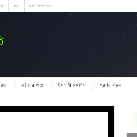
বই
বয়ান
সকল প্রশ্নোত্তর
ি
বয়ান
নারীদের পাতা
ইসলাহী মজলিস
প্রশ্ন করুন