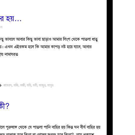
 বের হয়…
ুন
ছু ভাবলে আবার কিছু ভাবা ছাড়াও আমার লিংগ থেকে পাতলা ধাতু
 সময়। এখন এইরকম হলে কি আমার কাপড় নষ্ট হয়ে যাবে, আবার
ায় নামাযরত
কামরস
,
মজি
,
মজী
,
মযি
,
মযী
,
মাজুর
,
মাযুর
কী?
খেলে পুরুষাঙ্গ থেকে যে পাতলা পানি বাহির হয় কিন্ত ঘন বীর্য বাহির হয়
য় কাপড় নাপাক হবে কিনা বা গোসল ফরজ হবে কিনা?–নাম প্রকাশে