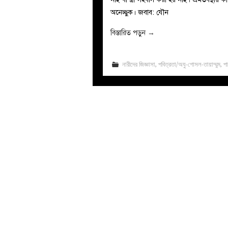
অনেচ্ছুক। জবাব: যৌন
বিস্তারিত পড়ুন
→
নারীদের জিজ্ঞাসা
,
পবিত্রতা/অযু-গোসল-তায়াম্মুম
,
প