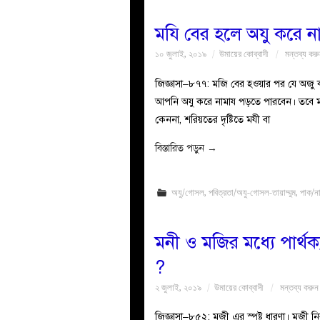
মযি বের হলে অযু করে ন
১০ জুলাই, ২০১৯
উমায়ের কোব্বাদী
মন্তব্য কর
জিজ্ঞাসা–৮৭৭: মজি বের হওয়ার পর যে অজু ক
আপনি অযু করে নামায পড়তে পারবেন। তবে ময
কেননা, শরিয়তের দৃষ্টিতে মযী বা
বিস্তারিত পড়ুন
→
অযু/গোসল
,
পবিত্রতা/অযু-গোসল-তায়াম্মুম
,
পাক/ন
মনী ও মজির মধ্যে পার্
?
২ জুলাই, ২০১৯
উমায়ের কোব্বাদী
মন্তব্য করুন
জিজ্ঞাসা–৮৫২: মজী এর স্পষ্ট ধারণা। মজ