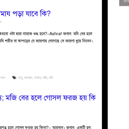
ামায পড়া যাবে কি?
ুন
রবো ওটা দ্বারা নামাজ শুদ্ধ হবে?–Ashraf জবাব: মযি বের হলে
ি শরীর বা কাপড়ের যে জায়গায় লেগেছে সে জায়গা ধুয়ে নিবেন।
াপাক
অযু
,
কামরস
,
নামায
,
মজি
,
মযি
0
থক্য; মজি বের হলে গোসল ফরজ হয় কি
ী নিরগত হলে গোসল ফরজ হয় কিনা?– আরসান। জবাব: একটি হল,