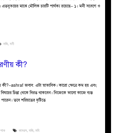
। এতদুভয়ের মাঝে মৌলিক চারটি পার্থক্য রয়েছে– ১। মনী সবেগে ও
মজি
,
মনী
করণীয় কী?
 কী?–ashraf জবাব: এটা স্বাভাবিক। কারো ক্ষেত্রে কম হয় এবং
 বিষয়ের চিন্তা থেকে বিরত থাকবেন। নিজেকে ভালো কাজে ব্যস্ত
পারেন। তবে শরিয়তের দৃষ্টিতে
াপাক
কামরস
,
মজি
,
মযি