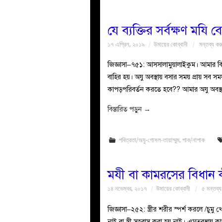
যে ব্যক্তির সর্বক্ষণ মযি
১৭ এপ্রিল, ২০১৯
উমায়ের কোব্বাদী
মন্তব্য কর
জিজ্ঞাসা–৭৫১: আসসালামুয়ালাইকুম। আমার কি
বাহির হয়। অযু অবস্থায় বসার সময় প্রায় সব
কাপড়পরিবর্তন করতে হবে?? আমার অযু অবস্থ
বিস্তারিত পড়ুন
→
পবিত্রতা/অযু-গোসল-তায়াম্মুম
,
পাক/নাপাক
মযী বা কামরসের বিধান 
১৪ নভেম্বর, ২০১৭
উমায়ের কোব্বাদী
৫ মন্তব্য
জিজ্ঞাসা–২৫২: স্ত্রীর শরীর স্পর্শ করলে /চুমু 
নাই বা স্ত্রী সহবাস করা হয় নাই। এমতবস্থা