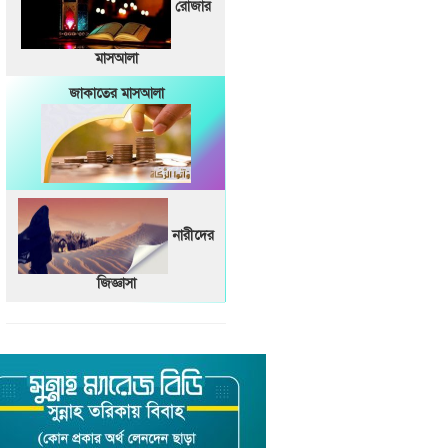
রোজার
মাসআলা
জাকাতের মাসআলা
নারীদের
জিজ্ঞাসা