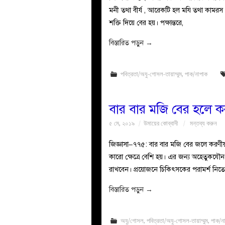
মনী তথা বীর্য , আরেকটি হল মযি তথা কামরস
শক্তি দিয়ে বের হয়। পক্ষান্তরে,
বিস্তারিত পড়ুন
→
পবিত্রতা/অযু-গোসল-তায়াম্মুম
,
পাক/নাপাক
বার বার মজি বের হলে 
৫ মে, ২০১৯
উমায়ের কোব্বাদী
মন্তব্য করুন
জিজ্ঞাসা–৭৭৫: বার বার মজি বের জলে করণীয়
কারো ক্ষেত্রে বেশি হয়। এর জন্য অহেতুকযৌন
রাখবেন। প্রয়োজনে চিকিৎসকের পরামর্শ নিতে 
বিস্তারিত পড়ুন
→
অযু/গোসল
,
পবিত্রতা/অযু-গোসল-তায়াম্মুম
,
পাক/ন