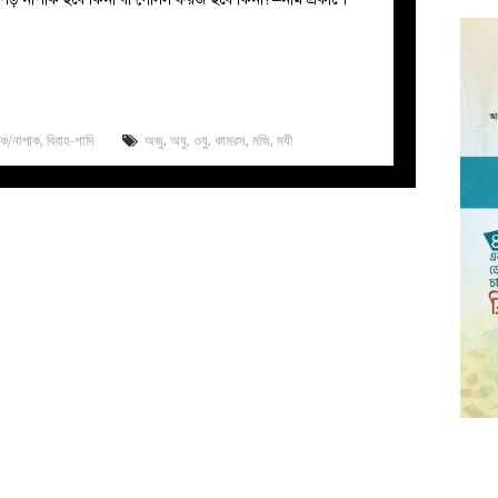
াক/নাপাক
,
বিবাহ-শাদি
অজু
,
অযু
,
ওযু
,
কামরস
,
মজি
,
মযী