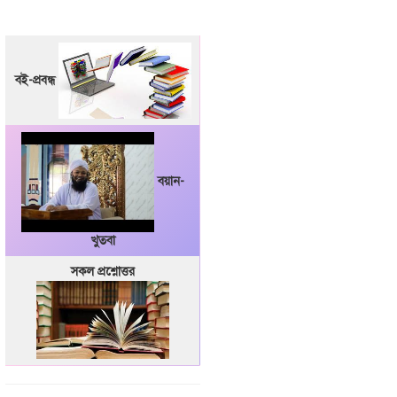
বই-প্রবন্ধ
বয়ান-
খুতবা
সকল প্রশ্নোত্তর