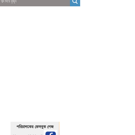
01325466920
1325466920
পরিচালকের ফেসবুক পেজ