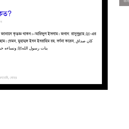
 কত?
ুন
ালে কৃতজ্ঞ থাকব।–আরিফুল ইসলাম। জবাব: রাসুলুল্লাহ ﷺ-এর
যেমন, মুহাম্মদ ইবন ইবরাহিম রহ. বর্ণনা করেন, كان صداق
بنات رسول اللهﷺ ونساءه خمس مائ
ফাতেমি
,
মোহর
0