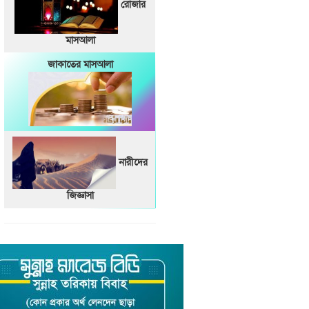
রোজার
মাসআলা
জাকাতের মাসআলা
নারীদের
জিজ্ঞাসা