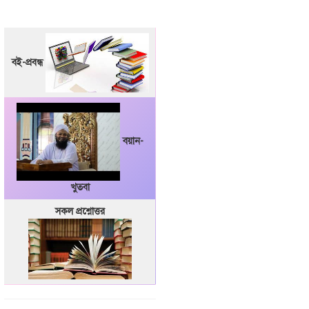
বই-প্রবন্ধ
বয়ান-
খুতবা
সকল প্রশ্নোত্তর