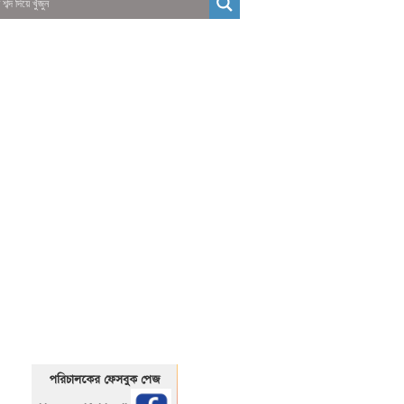
01325466920
1325466920
পরিচালকের ফেসবুক পেজ