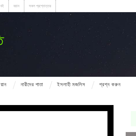
বই
বয়ান
সকল প্রশ্নোত্তর
ি
বয়ান
নারীদের পাতা
ইসলাহী মজলিস
প্রশ্ন করুন