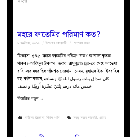
মহর
বয়ান
নারীদের
মহরে ফাতেমির পরিমাণ কত?
৮ অক্টোবর, ২০১৮
উমায়ের কোব্বাদী
মন্তব্য করুন
পাতা
জিজ্ঞাসা–৫৪৫: মহরে ফাতেমির পরিমাণ কত? জানালে কৃতজ্ঞ
ইসলাহী
থাকব।–আরিফুল ইসলাম। জবাব: রাসুলুল্লাহ ﷺ-এর মেয়ে ফাতেমা
রাযি.-এর মহর ছিল পাঁচশত দেরহাম। যেমন, মুহাম্মদ ইবন ইবরাহিম
মজলিস
রহ. বর্ণনা করেন, كان صداق بنات رسول اللهﷺ ونساءه
خمس مائة درهم ثِنْتَيْ عَشْرَةَ أُوقِيَّةً و نصف
প্রশ্ন
বিস্তারিত পড়ুন
→
করুন
নারীদের জিজ্ঞাসা
,
বিবাহ-শাদি
মহর
,
মহরে ফাতেমি
,
মোহর