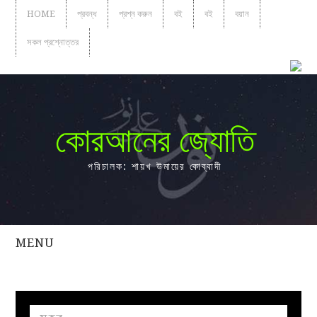
HOME
প্রবন্ধ
প্রশ্ন করুন
বই
বই
বয়ান
সকল প্রশ্নোত্তর
কোরআনের জ্যোতি
পরিচালক: শায়খ উমায়ের কোব্বাদী
MENU
সকল
প্রশ্নোত্তর
প্রবন্ধ