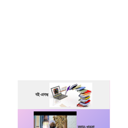
বই-প্রবন্ধ
বয়ান-খুতবা