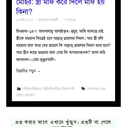
মোহর: স্ত্রী মাফ করে দিলে মাফ হয়
কিনা?
১৬ মার্চ, ২০১৭
উমায়ের কোব্বাদী
২ মন্তব্য
জিজ্ঞাসা–১৪৭: আসসালামু আলাইকুম। হুযুর, আমি জানতে চাই,
স্ত্রীকে মহরানা দিতেই হবে আল্লাহ্‌ তায়ালার বিধান। আর স্ত্রী যদি
মহরানা মাফ করে দেয় তাহলে কি আল্লাহ্‌ তায়ালার বিধান মানা হবে?
আর স্ত্রীর কাছে মহরানা মাফ নেয়া কি অপমানজনক? আশা করি
জানাবেন।–মোঃ মুঞ্জুরআলি।
বিস্তারিত পড়ুন
→
নারীদের জিজ্ঞাসা
,
পারিবারিক জীবন
,
বিবাহ-শাদি
দেনমোহর
,
মহর
,
মোহর
,
মোহরানা
প্রশ্ন করার আগে এখানে খুঁজুন। প্রশ্নটি না পেলে