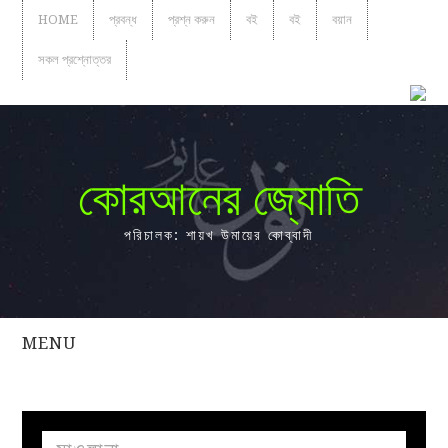
HOME
প্রবন্ধ
প্রশ্ন করুন
বই
বই
বয়ান
সকল প্রশ্নোত্তর
কোরআনের জ্যোতি
পরিচালক: শায়খ উমায়ের কোব্বাদী
MENU
সকল
প্রশ্নোত্তর
প্রবন্ধ