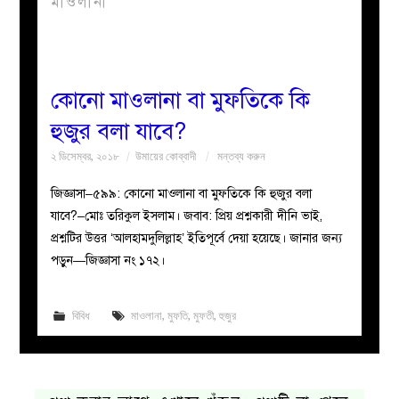
মাওলানা
বয়ান
নারীদের
কোনো মাওলানা বা মুফতিকে কি
হুজুর বলা যাবে?
পাতা
২ ডিসেম্বর, ২০১৮
উমায়ের কোব্বাদী
মন্তব্য করুন
ইসলাহী
জিজ্ঞাসা–৫৯৯: কোনো মাওলানা বা মুফতিকে কি হুজুর বলা
যাবে?–মোঃ তরিকুল ইসলাম। জবাব: প্রিয় প্রশ্নকারী দীনি ভাই,
মজলিস
প্রশ্নটির উত্তর ‘আলহামদুলিল্লাহ’ ইতিপূর্বে দেয়া হয়েছে। জানার জন্য
পড়ুন—জিজ্ঞাসা নং ১৭২।
প্রশ্ন
করুন
বিবিধ
মাওলানা
,
মুফতি
,
মুফতী
,
হুজুর