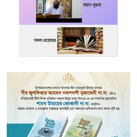
বয়ান-খুতবা
সকল প্রশ্নোত্তর