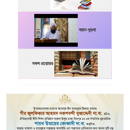
বয়ান-খুতবা
সকল প্রশ্নোত্তর