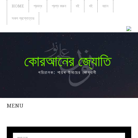
HOME
প্রবন্ধ
প্রশ্ন করুন
বই
বই
বয়ান
সকল প্রশ্নোত্তর
কোরআনের জ্যোতি
পরিচালক: শায়খ উমায়ের কোব্বাদী
MENU
সকল
প্রশ্নোত্তর
প্রবন্ধ