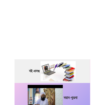
বই-প্রবন্ধ
বয়ান-খুতবা