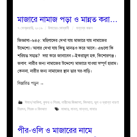
মাজারে নামাজ পড়া ও মান্নত করা…
৭ ফেব্রুয়ারি, ২০১৯
উমায়ের কোব্বাদী
মন্তব্য করুন
জিজ্ঞাসা–৬৪৫: মহিলাদের দেখা যায় মাজারে যায় নামাজের
উদ্দেশ্যে। আবার দেখা যায় কিছু মানতও করে আসে। এগুলো কি
শরিয়ত সম্মত? দয়া করে জানাবেন।–ইকরামুল হক, কিশোরগঞ্জ।
জবাব: নারীর জন্য নামাজের উদ্দেশ্যে মাজারে যাওয়া সম্পূর্ণ হারাম।
কেননা, নারীর জন্য নামাজের স্থান তার ঘর-বাড়ি।
বিস্তারিত পড়ুন
→
ঈমান/আকিদা
,
কুফর ও শিরক
,
নারীদের জিজ্ঞাসা
,
বিদআত
,
ভুল ও ভ্রান্ত ধারণা
নিরসন
,
শিরক ও বিদআত
মাজার
,
মানত
,
মান্নত
,
মাযার
পীর-ওলি ও মাজারের নামে