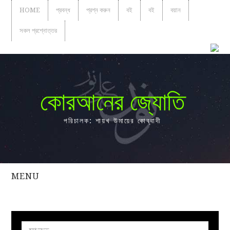
HOME
প্রবন্ধ
প্রশ্ন করুন
বই
বই
বয়ান
সকল প্রশ্নোত্তর
কোরআনের জ্যোতি
পরিচালক: শায়খ উমায়ের কোব্বাদী
MENU
সকল
প্রশ্নোত্তর
প্রবন্ধ