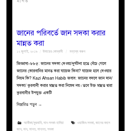
মানত
বয়ান
নারীদের
জানের পরিবর্তে জান সদকা করার
মান্নত করা
পাতা
১২ জুলাই, ২০১৯
উমায়ের কোব্বাদী
মন্তব্য করুন
ইসলাহী
জিজ্ঞাসা–৮৮৫: জানের সদকা দেওয়া/দুর্ঘটনা হতে বেঁচে গেলে
জানের কোরবানির মানত করা যায়েজ কিনা? যায়েজ হলে দেওয়ার
মজলিস
নিয়ম কি? Kazi Ahsan Habib জবাব: জানের বদলে জান দান/
সদকা/ কুরবানী করার মান্নত করা নিষেধ নয়। তবে উক্ত মান্নত দ্বারা
প্রশ্ন
কুরবানীর উপযুক্ত একটি
করুন
বিস্তারিত পড়ুন
→
আকীকা/কুরবানি
,
দান-সদকা-হাদিয়া
ওয়াজিব-সদকা
,
জানের বদলে
জান
,
দান
,
মানত
,
মান্নত
,
সদকা