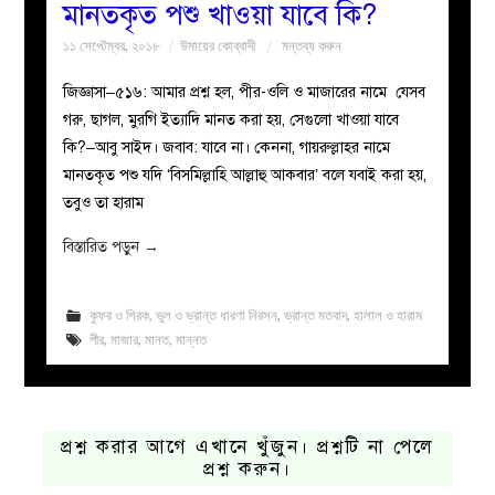
মানতকৃত পশু খাওয়া যাবে কি?
১১ সেপ্টেম্বর, ২০১৮
উমায়ের কোব্বাদী
মন্তব্য করুন
জিজ্ঞাসা–৫১৬: আমার প্রশ্ন হল, পীর-ওলি ও মাজারের নামে যেসব
গরু, ছাগল, মুরগি ইত্যাদি মানত করা হয়, সেগুলো খাওয়া যাবে
কি?–আবু সাইদ। জবাব: যাবে না। কেননা, গায়রুল্লাহর নামে
মানতকৃত পশু যদি ‘বিসমিল্লাহি আল্লাহু আকবার’ বলে যবাই করা হয়,
তবুও তা হারাম
বিস্তারিত পড়ুন
→
কুফর ও শিরক
,
ভুল ও ভ্রান্ত ধারণা নিরসন
,
ভ্রান্ত মতবাদ
,
হালাল ও হারাম
পীর
,
মাজার
,
মানত
,
মান্নত
প্রশ্ন করার আগে এখানে খুঁজুন। প্রশ্নটি না পেলে
প্রশ্ন করুন।