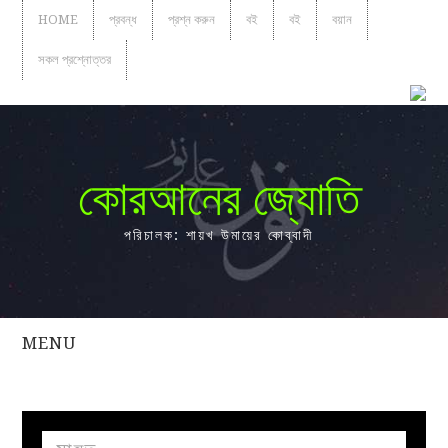
HOME
প্রবন্ধ
প্রশ্ন করুন
বই
বই
বয়ান
সকল প্রশ্নোত্তর
কোরআনের জ্যোতি
পরিচালক: শায়খ উমায়ের কোব্বাদী
MENU
সকল
প্রশ্নোত্তর
প্রবন্ধ