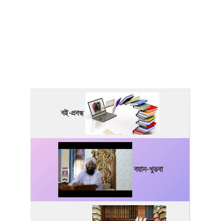
বই-প্রবন্ধ
বয়ান-খুতবা