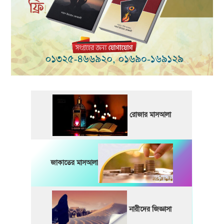
রোজার মাসআলা
জাকাতের মাসআলা
নারীদের জিজ্ঞাসা