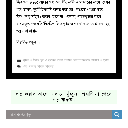
জিজ্ঞাসা–৫১৬: আমার প্রশ্ন হল, পীর-ওলি ও মাজারের নামে যেসব
গরু, ছাগল, মুরগি ইত্যাদি মানত করা হয়, সেগুলো খাওয়া যাবে
কি?–আবু সাইদ। জবাব: যাবে না। কেননা, গায়রুল্লাহর নামে
মানতকৃত পশু যদি ‘বিসমিল্লাহি আল্লাহু আকবার’ বলে যবাই করা হয়,
তবুও তা হারাম
বিস্তারিত পড়ুন
→
কুফর ও শিরক
,
ভুল ও ভ্রান্ত ধারণা নিরসন
,
ভ্রান্ত মতবাদ
,
হালাল ও হারাম
পীর
,
মাজার
,
মানত
,
মান্নত
প্রশ্ন করার আগে এখানে খুঁজুন। প্রশ্নটি না পেলে
প্রশ্ন করুন।