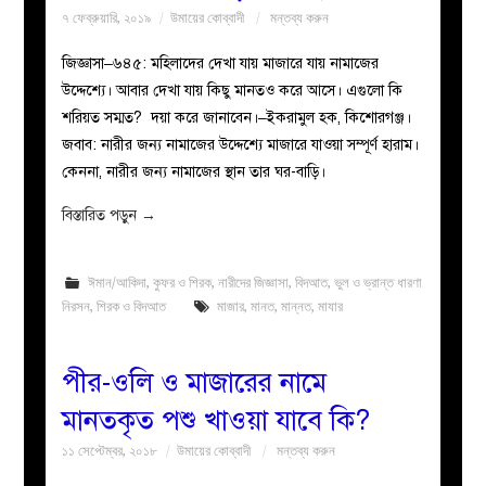
৭ ফেব্রুয়ারি, ২০১৯
উমায়ের কোব্বাদী
মন্তব্য করুন
জিজ্ঞাসা–৬৪৫: মহিলাদের দেখা যায় মাজারে যায় নামাজের
উদ্দেশ্যে। আবার দেখা যায় কিছু মানতও করে আসে। এগুলো কি
শরিয়ত সম্মত? দয়া করে জানাবেন।–ইকরামুল হক, কিশোরগঞ্জ।
জবাব: নারীর জন্য নামাজের উদ্দেশ্যে মাজারে যাওয়া সম্পূর্ণ হারাম।
কেননা, নারীর জন্য নামাজের স্থান তার ঘর-বাড়ি।
বিস্তারিত পড়ুন
→
ঈমান/আকিদা
,
কুফর ও শিরক
,
নারীদের জিজ্ঞাসা
,
বিদআত
,
ভুল ও ভ্রান্ত ধারণা
নিরসন
,
শিরক ও বিদআত
মাজার
,
মানত
,
মান্নত
,
মাযার
পীর-ওলি ও মাজারের নামে
মানতকৃত পশু খাওয়া যাবে কি?
১১ সেপ্টেম্বর, ২০১৮
উমায়ের কোব্বাদী
মন্তব্য করুন