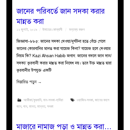
জানের পরিবর্তে জান সদকা করার
মান্নত করা
১২ জুলাই, ২০১৯
উমায়ের কোব্বাদী
মন্তব্য করুন
জিজ্ঞাসা–৮৮৫: জানের সদকা দেওয়া/দুর্ঘটনা হতে বেঁচে গেলে
জানের কোরবানির মানত করা যায়েজ কিনা? যায়েজ হলে দেওয়ার
নিয়ম কি? Kazi Ahsan Habib জবাব: জানের বদলে জান দান/
সদকা/ কুরবানী করার মান্নত করা নিষেধ নয়। তবে উক্ত মান্নত দ্বারা
কুরবানীর উপযুক্ত একটি
বিস্তারিত পড়ুন
→
আকীকা/কুরবানি
,
দান-সদকা-হাদিয়া
ওয়াজিব-সদকা
,
জানের বদলে
জান
,
দান
,
মানত
,
মান্নত
,
সদকা
মাজারে নামাজ পড়া ও মান্নত করা…