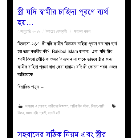
স্ত্রী যদি স্বামীর চাহিদা পূরণে ব্যর্থ
হয়…
২ জানুয়ারি, ২০১৯
উমায়ের কোব্বাদী
মন্তব্য করুন
জিজ্ঞাসা–৬১৭: স্ত্রী যদি স্বামীর মিলনের চাহিদা পূরণে বার বার ব্যর্থ
হয় তবে করণীয় কী?–Rakibul Islam জবাব: এক. যদি স্ত্রীর
শরঈ কিংবা যৌক্তিক ওজর বিদ্যমান না থাকে তাহলে স্ত্রীর জন্য
স্বামীর চাহিদা পূরণে বাধা দেয়া হারাম। যদি স্ত্রী কোনো শরঈ-ওজর
ব্যতিরেকে
বিস্তারিত পড়ুন
→
অপরাধ ও গোনাহ
,
নারীদের জিজ্ঞাসা
,
পারিবারিক জীবন
,
বিবাহ-শাদি
মিলন
,
সঙ্গম
,
স্ত্রী
,
স্বামী
,
স্বামী-স্ত্রী
সহবাসের সঠিক নিয়ম এবং স্ত্রীর