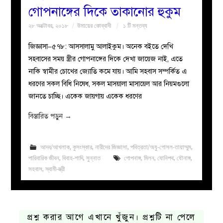
গোপনাঙ্গের দিকে তাকানোর হুকুম
২৮ অক্টোবর, ২০১৮
উমায়ের কোব্বাদী
১ টি মন্তব্য
জিজ্ঞাসা–৫৭৮: আসসালামু আলাইকুম। অনেক বইতে দেখি
সহবাসের সময় স্ত্রীর গোপনাঙ্গের দিকে দেখা জায়েজ নাই, এতে
নাকি স্বামীর চোখের জ্যোতি কমে যায়। আমি সহবাস সম্পর্কিত এ
ধরণের সকল বিধি নিষেধ, সকল মাসয়ালা মাসায়েল আর নিয়মগুলো
জানতে চাচ্ছি। একেক জায়গায় একেক ধরণের
বিস্তারিত পড়ুন
→
আদব/আখলাক
,
কুসংস্কার
,
নারীদের জিজ্ঞাসা
,
পবিত্রতা/অযু-গোসল-তায়াম্মুম
,
পারিবারিক জীবন
,
বিবাহ-শাদি
,
সুন্নাত
গোপনাঙ্গ
,
মিলন
,
যোনিপথ
,
যৌনাঙ্গ
,
সহবাস
,
স্বামী-স্ত্রী
প্রশ্ন করার আগে এখানে খুঁজুন। প্রশ্নটি না পেলে