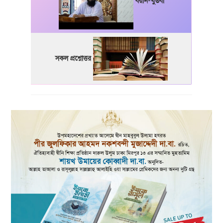
বয়ান-খুতবা
সকল প্রশ্নোত্তর