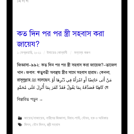
মিলন
বয়ান
নারীদের
কত দিন পর পর স্ত্রী সহবাস করা
জায়েয?
পাতা
১ ফেব্রুয়ারি, ২০২১
উমায়ের কোব্বাদী
মন্তব্য করুন
ইসলাহী
জিজ্ঞাসা–৯৯২: কত দিন পর পর স্ত্রী সহবাস করা জায়েজ?–তাজেল
খান। জবাব: ঋতুবতী অবস্থায় স্ত্রীর সাথে সহবাস হারাম। কেননা,
মজলিস
রাসূলুল্লাহ ﷺ বলেছেন, مَنْ أَتَى حَائِضًا أَوِ امْرَأَةً فِي دُبُرِهَا أَوْ
كَاهِنًا فَصَدَّقَهُ بِمَا يَقُولُ فَقَدْ كَفَرَ بِمَا أُنْزِلَ عَلَى مُحَمَّدٍ যে
প্রশ্ন
বিস্তারিত পড়ুন
→
করুন
জায়েয/নাজায়েয
,
নারীদের জিজ্ঞাসা
,
বিবাহ-শাদি
,
যৌবন
,
হক ও অধিকার
মিলন
,
যৌন মিলন
,
স্ত্রী সহবাস