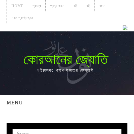
HOME
প্রবন্ধ
প্রশ্ন করুন
বই
বই
বয়ান
সকল প্রশ্নোত্তর
কোরআনের জ্যোতি
পরিচালক: শায়খ উমায়ের কোব্বাদী
MENU
সকল
প্রশ্নোত্তর
প্রবন্ধ