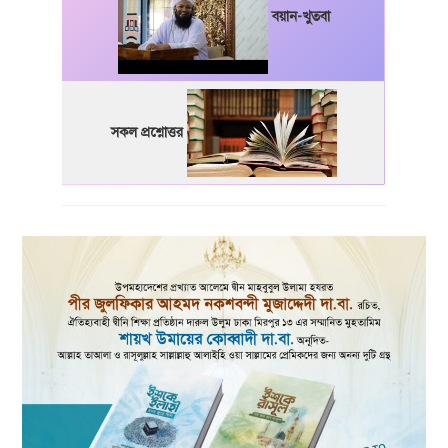
বয়ান-খুতবা
সকল প্রশ্নোত্তর