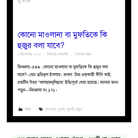
মুফতি
বয়ান
নারীদের
কোনো মাওলানা বা মুফতিকে কি
হুজুর বলা যাবে?
পাতা
২ ডিসেম্বর, ২০১৮
উমায়ের কোব্বাদী
মন্তব্য করুন
ইসলাহী
জিজ্ঞাসা–৫৯৯: কোনো মাওলানা বা মুফতিকে কি হুজুর বলা
যাবে?–মোঃ তরিকুল ইসলাম। জবাব: প্রিয় প্রশ্নকারী দীনি ভাই,
মজলিস
প্রশ্নটির উত্তর ‘আলহামদুলিল্লাহ’ ইতিপূর্বে দেয়া হয়েছে। জানার জন্য
পড়ুন—জিজ্ঞাসা নং ১৭২।
প্রশ্ন
করুন
বিবিধ
মাওলানা
,
মুফতি
,
মুফতী
,
হুজুর