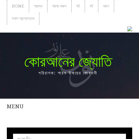
HOME
প্রবন্ধ
প্রশ্ন করুন
বই
বই
বয়ান
সকল প্রশ্নোত্তর
কোরআনের জ্যোতি
পরিচালক: শায়খ উমায়ের কোব্বাদী
MENU
সকল
প্রশ্নোত্তর
প্রবন্ধ