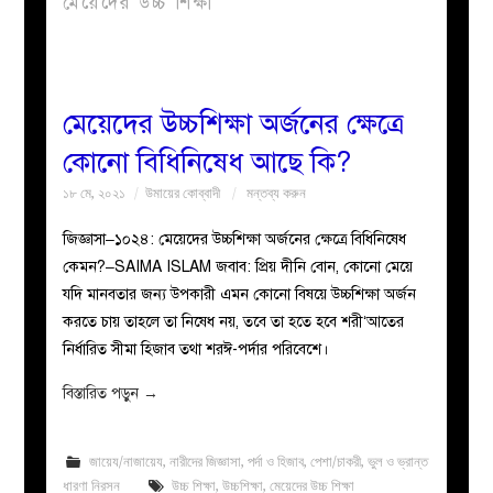
মেয়েদের উচ্চ শিক্ষা
বয়ান
নারীদের
মেয়েদের উচ্চশিক্ষা অর্জনের ক্ষেত্রে
কোনো বিধিনিষেধ আছে কি?
পাতা
১৮ মে, ২০২১
উমায়ের কোব্বাদী
মন্তব্য করুন
ইসলাহী
জিজ্ঞাসা–১০২৪: মেয়েদের উচ্চশিক্ষা অর্জনের ক্ষেত্রে বিধিনিষেধ
কেমন?–SAIMA ISLAM জবাব: প্রিয় দীনি বোন, কোনো মেয়ে
মজলিস
যদি মানবতার জন্য উপকারী এমন কোনো বিষয়ে উচ্চশিক্ষা অর্জন
করতে চায় তাহলে তা নিষেধ নয়, তবে তা হতে হবে শরী‘আতের
প্রশ্ন
নির্ধারিত সীমা হিজাব তথা শরঈ-পর্দার পরিবেশে।
করুন
বিস্তারিত পড়ুন
→
জায়েয/নাজায়েয
,
নারীদের জিজ্ঞাসা
,
পর্দা ও হিজাব
,
পেশা/চাকরী
,
ভুল ও ভ্রান্ত
ধারণা নিরসন
উচ্চ শিক্ষা
,
উচ্চশিক্ষা
,
মেয়েদের উচ্চ শিক্ষা