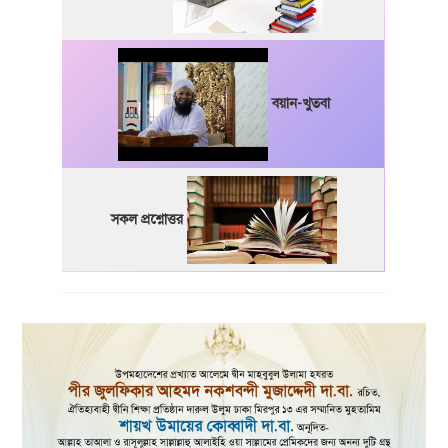
বয়ান-খুতবা
সকল প্রশ্নোত্তর