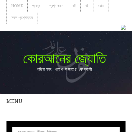
HOME
প্রবন্ধ
প্রশ্ন করুন
বই
বই
বয়ান
সকল প্রশ্নোত্তর
কোরআনের জ্যোতি
পরিচালক: শায়খ উমায়ের কোব্বাদী
MENU
সকল
প্রশ্নোত্তর
প্রবন্ধ