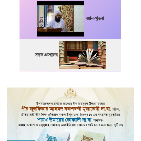
বয়ান-খুতবা
সকল প্রশ্নোত্তর