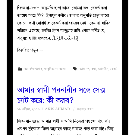
জিজ্ঞাসা–৮০৮: অনুমতি ছাড়া কারো কোনো কথা রেকর্ড করা
জায়েয আছে কি?–ইনামুল কবীর। জবাব: অনুমতি ছাড়া কারো
কোনো কথা মোবাইলে রেকর্ড করা জায়েয নেই। কেননা, হাদিস
শরিফে এসেছে, জাবির ইবন আব্দুল্লাহ রাযি. থেকে বর্ণিত যে,
রাসূলুল্লাহ ﷺ বলেছেন, إِذَا حَدَّثَ الرَّجُلُ
বিস্তারিত পড়ুন
→
আদব/আখলাক
,
আধুনিক মাসআলা
আমানত
,
কথা
,
মোবাইল
,
রেকর্ড
আমার স্বামী পরনারীর সঙ্গে সেক্স
চ্যাট করে; কী করব?
১৯ এপ্রিল, ২০১৯
ANIS AHMAD
মন্তব্য করুন
জিজ্ঞাসা–৭৫৯: আমার স্বামী ও আমি নিজেরা পছন্দে বিয়ে করি।
এরপর দুইজনে মিলে আল্লাহর কাছে নামাজ পড়ে ক্ষমা চাই। কিন্তু