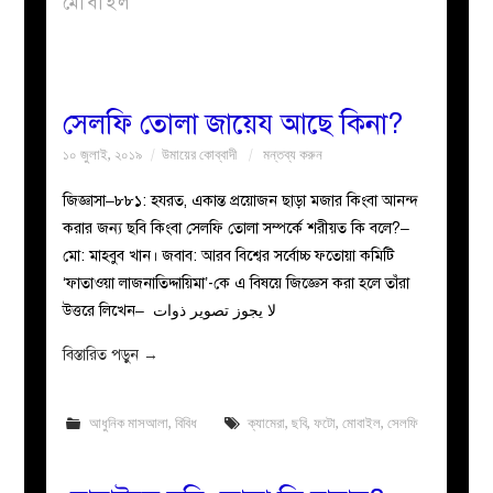
মোবাইল
বয়ান
নারীদের
সেলফি তোলা জায়েয আছে কিনা?
১০ জুলাই, ২০১৯
উমায়ের কোব্বাদী
মন্তব্য করুন
পাতা
জিজ্ঞাসা–৮৮১: হযরত, একান্ত প্রয়োজন ছাড়া মজার কিংবা আনন্দ
ইসলাহী
করার জন্য ছবি কিংবা সেলফি তোলা সম্পর্কে শরীয়ত কি বলে?–
মো: মাহবুব খান। জবাব: আরব বিশ্বের সর্বোচ্চ ফতোয়া কমিটি
মজলিস
‘ফাতাওয়া লাজনাতিদ্দায়িমা’-কে এ বিষয়ে জিজ্ঞেস করা হলে তাঁরা
উত্তরে লিখেন– لا يجوز تصوير ذوات
প্রশ্ন
বিস্তারিত পড়ুন
→
করুন
আধুনিক মাসআলা
,
বিবিধ
ক্যামেরা
,
ছবি
,
ফটো
,
মোবাইল
,
সেলফি