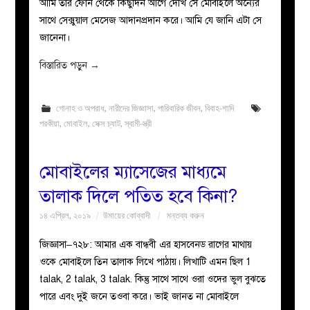
আমি তার ফোন থেকে কিছুদিন আগে দেখি সে মোবাইলে অন্যের
সাথে সেক্সুয়াল মেসেজ আদানপ্রদান করে। আমি যে জানি এটা সে
জানেনা।
বিস্তারিত পড়ুন
→
গোনাহ ও অপরাধ
,
নারীদের জিজ্ঞাসা
,
পারিবারিক জীবন
,
বিবাহ-শাদি
পরকীয়া
,
মোবাইল
,
সেক্স চ্যাট
,
স্বামী-স্ত্রী
মোবাইলের ম্যাসেজের মাধ্যমে
তালাক দিলে পতিত হবে কিনা?
১৪ এপ্রিল, ২০১৯
উমায়ের কোব্বাদী
মন্তব্য করুন
জিজ্ঞাসা–৭২৮: আমার এক বান্ধবী এর হাসবেনড রাগের মাথায়
ওকে মোবাইলে তিন তালাক লিখে পাঠায়। লিখাটি এমন ছিল 1
talak, 2 talak, 3 talak. কিন্তু সাথে সাথে ওরা ওদের ভুল বুঝতে
পারে এবং দুই জনে তওবা করে। ভাই জানত না মোবাইলে