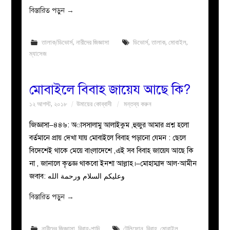
বিস্তারিত পড়ুন
→
তালাক/ডিভোর্স
,
নারীদের জিজ্ঞাসা
ডিভোর্স
,
তালাক
,
মোবাইল
,
ম্যাসেজ
মোবাইলে বিবাহ জায়েয আছে কি?
১২ আগস্ট, ২০১৮
উমায়ের কোব্বাদী
মন্তব্য করুন
জিজ্ঞাসা–৪৪৬: অাসসালামু আলাইকুম ,হুজুর আমার প্রশ্ন হলো
বর্তমানে প্রায় দেখা যায় মোবাইলে বিবাহ পড়ানো যেমন : ছেলে
বিদেশেই থাকে মেয়ে বাংলাদেশে ,এই সব বিবাহ জায়েয আছে কি
না , জানালে কৃতজ্ঞ থাকবো ইনশা আল্লাহ।–মোহাম্মাদ আল-আমীন
জবাব: وعليكم السلام ورحمة الله
বিস্তারিত পড়ুন
→
নারীদের জিজ্ঞাসা
,
বিবাহ-শাদি
টেলিফোন
,
বিবাহ
,
মোবাইল