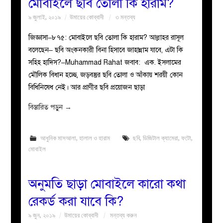
মোবাইলে ছবি তোলা কি হারাম?
৯ জুলাই, ২০১৯
উমায়ের কোব্বাদী
৩ মন্তব্য
জিজ্ঞাসা–৮৭৫: মোবাইলে ছবি তোলা কি হারাম? আল্লাহর রাসূল
বলেছেন– ছবি অংকনকারী বিনা হিসাবে জাহান্নাম যাবে, এটা কি
সহিহ হাদিস?–Muhammad Rahat জবাব: এক. ইসলামের
মৌলিক বিধান হচ্ছে, জড়বস্তুর ছবি তোলা ও আঁকায় শরয়ী কোন
বিধিনিষেধ নেই। আর প্রাণীর ছবি প্রয়োজন ছাড়া
বিস্তারিত পড়ুন
→
আধুনিক মাসআলা
,
হালাল ও হারাম
ছবি
,
ডিজিটাল ক্যামেরা
,
ফটো
,
মোবাইল
অনুমতি ছাড়া মোবাইলে কারো কথা
রেকর্ড করা যাবে কি?
৯ জুন, ২০১৯
উমায়ের কোব্বাদী
মন্তব্য করুন