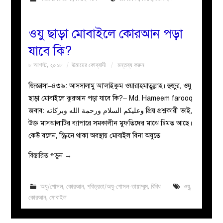
ওযু ছাড়া মোবাইলে কোরআন পড়া
যাবে কি?
৮ আগস্ট, ২০১৮
উমায়ের কোব্বাদী
মন্তব্য করুন
জিজ্ঞাসা–৪৩৬: আসসালামু আ’লাইকুম ওয়ারাহমাতুল্লাহ। হুজুর, ওযু
ছাড়া মোবাইলে কুরআন পড়া যাবে কি?– Md. Hameem farooq
জবাব: وعليكم السلام ورحمة الله وبركاته প্রিয় প্রশ্নকারী ভাই,
উক্ত মাসআলাটির ব্যাপারে সমকালীন মুফতিদের মাঝে দ্বিমত আছে।
কেউ বলেন, স্ক্রিনে থাকা অবস্থায় মোবাইল বিনা অযুতে
বিস্তারিত পড়ুন
→
অযু/গোসল
,
কোরআন
,
পবিত্রতা/অযু-গোসল-তায়াম্মুম
,
বিবিধ
ওযু
,
কোরআন
,
মোবাইল