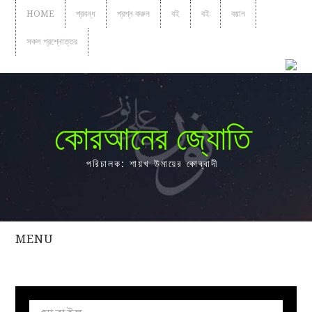
HOME
প্রবন্ধ
প্রশ্ন করুন
বই
বই
বয়ান
সকল প্রশ্নোত্তর
কোরআনের জ্যোতি
পরিচালক: শায়খ উমায়ের কোব্বাদী
MENU
সকল
প্রশ্নোত্তর
প্রবন্ধ