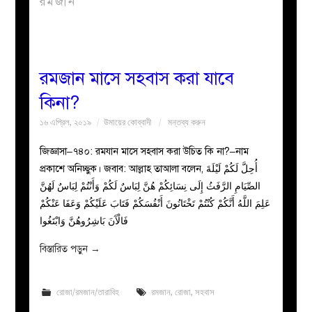
রমজান
বয়ান
নারীদের
রমজান মাসে সহবাস করা যাবে
কিনা?
পাতা
১৬ এপ্রিল, ২০১৯
উমায়ের কোব্বাদী
মন্তব্য করুন
ইসলাহী
জিজ্ঞাসা–৭৪০: রমযান মাসে সহবাস করা উচিত কি না?–নাম
প্রকাশে অনিচ্ছুক। জবাব: আল্লাহ তাআলা বলেন, ﺃُﺣِﻞَّ ﻟَﻜُﻢْ ﻟَﻴْﻠَﺔَ
মজলিস
ﺍﻟﺼِّﻴَﺎﻡِ ﺍﻟﺮَّﻓَﺚُ ﺇِﻟَﻰ ﻧِﺴَﺎﺋِﻜُﻢْ ﻫُﻦَّ ﻟِﺒَﺎﺱٌ ﻟَﻜُﻢْ ﻭَﺃَﻧْﺘُﻢْ ﻟِﺒَﺎﺱٌ ﻟَﻬُﻦَّ
ﻋَﻠِﻢَ ﺍﻟﻠَّﻪُ ﺃَﻧَّﻜُﻢْ ﻛُﻨْﺘُﻢْ ﺗَﺨْﺘَﺎﻧُﻮﻥَ ﺃَﻧْﻔُﺴَﻜُﻢْ ﻓَﺘَﺎﺏَ ﻋَﻠَﻴْﻜُﻢْ ﻭَﻋَﻔَﺎ ﻋَﻨْﻜُﻢْ
প্রশ্ন
ﻓَﺎﻟْﺂَﻥَ ﺑَﺎﺷِﺮُﻭﻫُﻦَّ ﻭَﺍﺑْﺘَﻐُﻮﺍ
করুন
বিস্তারিত পড়ুন
→
রোজা/রমজান/তারাবিহ
রমজান
,
রোজা
,
সহবাস