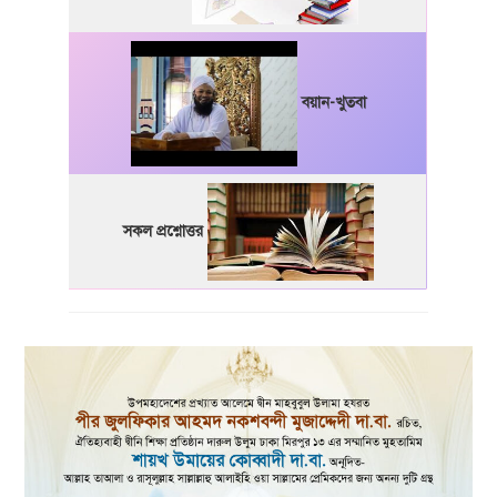
বয়ান-খুতবা
সকল প্রশ্নোত্তর