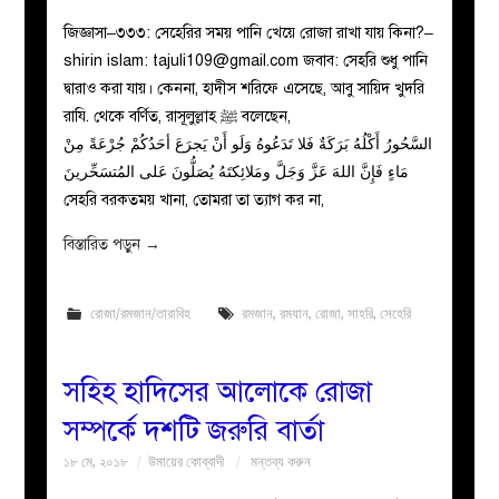
জিজ্ঞাসা–৩৩৩: সেহেরির সময় পানি খেয়ে রোজা রাখা যায় কিনা?–
shirin islam:
tajuli109@gmail.com
জবাব: সেহরি শুধু পানি
দ্বারাও করা যায়। কেননা, হাদীস শরিফে এসেছে, আবু সায়িদ খুদরি
রাযি. থেকে বর্ণিত, রাসূলুল্লাহ ﷺ বলেছেন,
السَّحُورُ أَكْلُهُ بَرَكَةٌ فَلا تَدَعُوهُ وَلَو أَنْ يَجرَعَ أحَدُكُمْ جُرْعَةً مِنْ
مَاءٍ فَإِنَّ اللهَ عَزَّ وَجَلَّ ومَلائِكتَهُ يُصَلُّونَ عَلى المُتسَحِّرينَ
সেহরি বরকতময় খানা, তোমরা তা ত্যাগ কর না,
বিস্তারিত পড়ুন
→
রোজা/রমজান/তারাবিহ
রমজান
,
রমযান
,
রোজা
,
সাহরি
,
সেহেরি
সহিহ হাদিসের আলোকে রোজা
সম্পর্কে দশটি জরুরি বার্তা
১৮ মে, ২০১৮
উমায়ের কোব্বাদী
মন্তব্য করুন