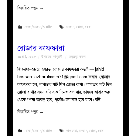
বিস্তারিত পড়ুন
→
রোজা/রমজান/তারাবিহ
রমজান
,
রোজা
,
রোযা
রোজার কাফফারা
২৪ মার্চ, ২০১৮
উমায়ের কোব্বাদী
মন্তব্য করুন
জিজ্ঞাসা–২৮০: হযরত, রোজার কাফ্ফারা কত? — jahid
hassan:
azharulmmm71@gamil.com
জবাব: রোজার
কাফ্ফারা হল, লাগাতার ষাট দিন রোজা রাখা। লাগাতার ষাট দিন
রোজা রাখার সময় যদি এক দিনও বাদ যায়, তাহলে আবার শুরু
থেকে গণনা আরম্ভ হবে, পূর্বেরগুলো বাদ হয়ে যাবে। যদি
বিস্তারিত পড়ুন
→
রোজা/রমজান/তারাবিহ
কাফফারা
,
রমজান
,
রোজা
,
রোযা