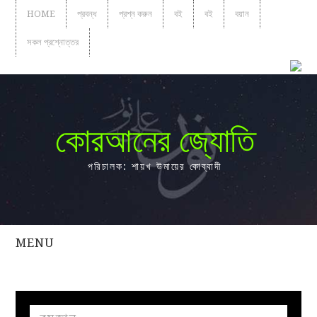
HOME
প্রবন্ধ
প্রশ্ন করুন
বই
বই
বয়ান
সকল প্রশ্নোত্তর
কোরআনের জ্যোতি
পরিচালক: শায়খ উমায়ের কোব্বাদী
MENU
সকল
প্রশ্নোত্তর
প্রবন্ধ