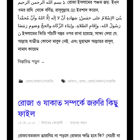
بسم الله الرحمن الرحيم ১. রোজা ইসলামের পঞ্চম স্তম্ভ: ইব্‌ন
ওমর রাযি. থেকে বর্ণিত, রাসূলুল্লাহ ﷺ ইরশাদ করেন,
بنُيَ الإسْلامُ على خمَسْ:ٍ شهَادةِ أنَّ لا إلَه إلَّا اللهُ وأنَّ مُحمَّداً
رَسُولُ الله، وإِقَامِ الصَّلاةِ، وإيتَاءِ الزَّكَاة،والحجِّ وَصَومِ رَمَضَا
نَ ইসলামের ভিত্তি পাঁচটি বস্তুর ওপর রাখা হয়েছে, সাক্ষ্য দেয়া যে,
আল্লাহ ব্যতীত কোনো মাবুদ নেই, এবং মুহাম্মদ আল্লাহর রাসূল,
নামায কায়েম
বিস্তারিত পড়ুন
→
রোজা/রমজান/তারাবিহ
রমজান
,
রোজা
,
রোজা/রমজান/তারাবিহ
রোজা ও যাকাত সম্পর্কে জরুরি কিছু
ফাইল
১৪ মে, ২০১৮
উমায়ের কোব্বাদী
মন্তব্য করুন
রোজা/রমজান তারাবিহ না পড়লে রোজার ক্ষতি হবে কি? সেহরী না