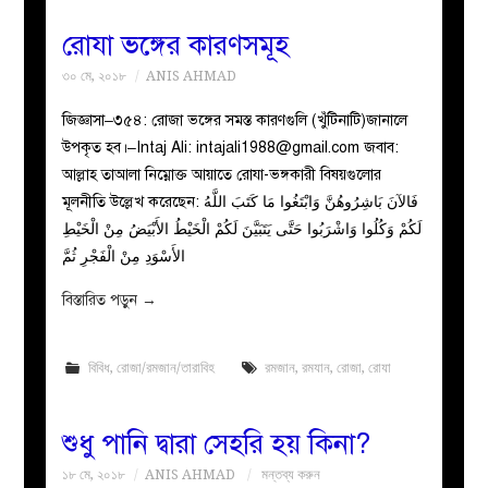
রোযা ভঙ্গের কারণসমূহ
৩০ মে, ২০১৮
ANIS AHMAD
জিজ্ঞাসা–৩৫৪: রোজা ভঙ্গের সমস্ত কারণগুলি (খুঁটিনাটি)জানালে
উপকৃত হব।–Intaj Ali:
intajali1988@gmail.com
জবাব:
আল্লাহ তাআলা নিম্নোক্ত আয়াতে রোযা-ভঙ্গকারী বিষয়গুলোর
মূলনীতি উল্লেখ করেছেন: فَالآنَ بَاشِرُوهُنَّ وَابْتَغُوا مَا كَتَبَ اللَّهُ
لَكُمْ وَكُلُوا وَاشْرَبُوا حَتَّى يَتَبَيَّنَ لَكُمْ الْخَيْطُ الأَبْيَضُ مِنْ الْخَيْطِ
الأَسْوَدِ مِنْ الْفَجْرِ ثُمَّ
বিস্তারিত পড়ুন
→
বিবিধ
,
রোজা/রমজান/তারাবিহ
রমজান
,
রমযান
,
রোজা
,
রোযা
শুধু পানি দ্বারা সেহরি হয় কিনা?
১৮ মে, ২০১৮
ANIS AHMAD
মন্তব্য করুন