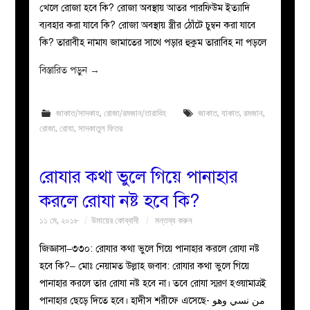
খেলে রোজা হবে কি? রোজা অবস্থায় আতর পারফিউম ইত্যাদি
ব্যবহার করা যাবে কি? রোজা অবস্থায় স্ত্রীর ঠোঁটে চুম্বন করা যাবে
কি? তারাবীহ নামায জামাতের সাথে পড়ার হুকুম তারাবিহ না পড়লে
বিস্তারিত পড়ুন
→
জাকাত/সাদকাহ
,
রোজা/রমজান/তারাবিহ
জাকাত
,
যাকাত
,
রমজান
,
রোজা
,
রোযা
,
সাদকাতুল ফিতর
রোযার কথা ভুলে গিয়ে পানাহার
করলে রোযা নষ্ট হবে কি?
১১ মে, ২০১৮
উমায়ের কোব্বাদী
মন্তব্য করুন
জিজ্ঞাসা–৩৩০: রোযার কথা ভুলে গিয়ে পানাহার করলে রোযা নষ্ট
হবে কি?– মোঃ নেয়ামত উল্লাহ জবাব: রোযার কথা ভুলে গিয়ে
পানাহার করলে তার রোযা নষ্ট হবে না। তবে রোযা স্মরণ হওয়ামাত্রই
পানাহার ছেড়ে দিতে হবে। হাদীস শরীফে এসেছে- من نسي وهو