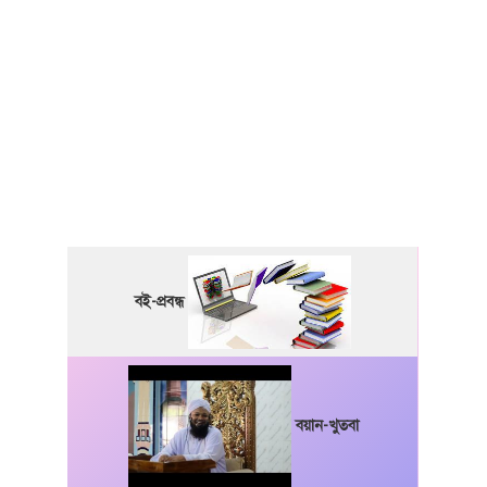
বই-প্রবন্ধ
বয়ান-খুতবা