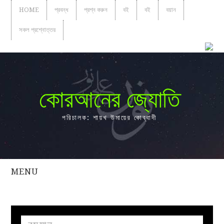
HOME
প্রবন্ধ
প্রশ্ন করুন
বই
বই
বয়ান
সকল প্রশ্নোত্তর
কোরআনের জ্যোতি
পরিচালক: শায়খ উমায়ের কোব্বাদী
MENU
সকল
প্রশ্নোত্তর
প্রবন্ধ