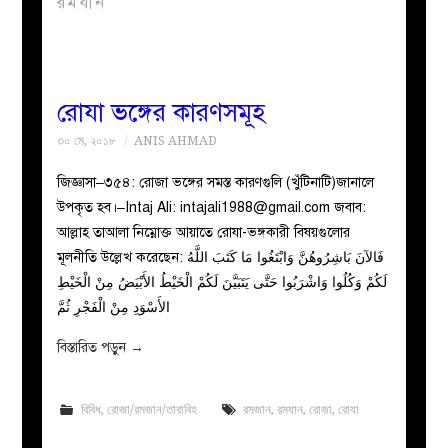
রমযান
বয়ান
নারীদের
রোযা ভঙ্গের কারণসমূহ
৩০ মে, ২০১৮
ANIS AHMAD
পাতা
জিজ্ঞাসা–৩৫৪: রোজা ভঙ্গের সমস্ত কারণগুলি (খুঁটিনাটি)জানালে
ইসলাহী
উপকৃত হব।–Intaj Ali:
intajali1988@gmail.com
জবাব:
আল্লাহ তাআলা নিম্নোক্ত আয়াতে রোযা-ভঙ্গকারী বিষয়গুলোর
মজলিস
মূলনীতি উল্লেখ করেছেন: فَالآنَ بَاشِرُوهُنَّ وَابْتَغُوا مَا كَتَبَ اللَّهُ
لَكُمْ وَكُلُوا وَاشْرَبُوا حَتَّى يَتَبَيَّنَ لَكُمْ الْخَيْطُ الأَبْيَضُ مِنْ الْخَيْطِ
প্রশ্ন
الأَسْوَدِ مِنْ الْفَجْرِ ثُمَّ
বিস্তারিত পড়ুন
→
করুন
বিবিধ
,
রোজা/রমজান/তারাবিহ
রমজান
,
রমযান
,
রোজা
,
রোযা