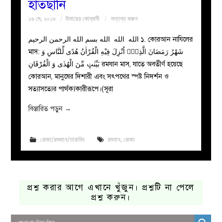
হাতছানি
১৬ মে, ২০১৮
উমায়ের কোব্বাদী
মন্তব্য করুন
الله الله الله بسم الله الرحمن الرحيم ১. কোরআন নাযিলের
মাস: شَهْرُ رَمَضَانَ الَّذِیْۤ اُنْزِلَ فِیْهِ الْقُرْاٰنُ هُدًی لِّلنَّاسِ وَ
بَیِّنٰتٍ مِّنَ الْهُدٰی وَ الْفُرْقَانِ রমযান মাস, যাতে অবতীর্ণ হয়েছে
কোরআন, মানুষের দিশারী এবং সৎপথের স্পষ্ট নিদর্শন ও
সত্যাসত্যের পার্থক্যকারীরূপে।(সূরা
বিস্তারিত পড়ুন
→
রোজা/রমজান/তারাবিহ
রমযান
,
রোজা
প্রশ্ন করার আগে এখানে খুঁজুন। প্রশ্নটি না পেলে
প্রশ্ন করুন।