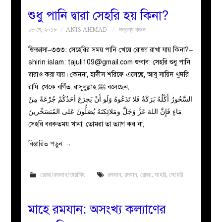
শুধু পানি দ্বারা সেহরি হয় কিনা?
১৮ মে, ২০১৮
ANIS AHMAD
মন্তব্য করুন
জিজ্ঞাসা–৩৩৩: সেহেরির সময় পানি খেয়ে রোজা রাখা যায় কিনা?–
shirin islam:
tajuli109@gmail.com
জবাব: সেহরি শুধু পানি
দ্বারাও করা যায়। কেননা, হাদীস শরিফে এসেছে, আবু সায়িদ খুদরি
রাযি. থেকে বর্ণিত, রাসূলুল্লাহ ﷺ বলেছেন,
السَّحُورُ أَكْلُهُ بَرَكَةٌ فَلا تَدَعُوهُ وَلَو أَنْ يَجرَعَ أحَدُكُمْ جُرْعَةً مِنْ
مَاءٍ فَإِنَّ اللهَ عَزَّ وَجَلَّ ومَلائِكتَهُ يُصَلُّونَ عَلى المُتسَحِّرينَ
সেহরি বরকতময় খানা, তোমরা তা ত্যাগ কর না,
বিস্তারিত পড়ুন
→
রোজা/রমজান/তারাবিহ
রমজান
,
রমযান
,
রোজা
,
সাহরি
,
সেহেরি
মাহে রমযান: অসংখ্য কল্যাণের