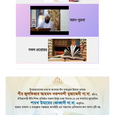
বয়ান-খুতবা
সকল প্রশ্নোত্তর