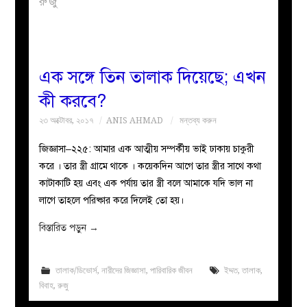
রুজু
বয়ান
নারীদের
এক সঙ্গে তিন তালাক দিয়েছে; এখন
কী করবে?
পাতা
২৩ অক্টোবর, ২০১৭
ANIS AHMAD
মন্তব্য করুন
ইসলাহী
জিজ্ঞাসা–২২৫: আমার এক আত্মীয় সম্পর্কীয় ভাই ঢাকায় চাকুরী
করে । তার স্ত্রী গ্রামে থাকে । কয়েকদিন আগে তার স্ত্রীর সাথে কথা
মজলিস
কাটাকাটি হয় এবং এক পর্যায় তার স্ত্রী বলে আমাকে যদি ভাল না
লাগে তাহলে পরিষ্কার করে দিলেই তো হয়।
প্রশ্ন
বিস্তারিত পড়ুন
→
করুন
তালাক/ডিভোর্স
,
নারীদের জিজ্ঞাসা
,
পারিবারিক জীবন
ইদ্দত
,
তালাক
,
বিবাহ
,
রুজু