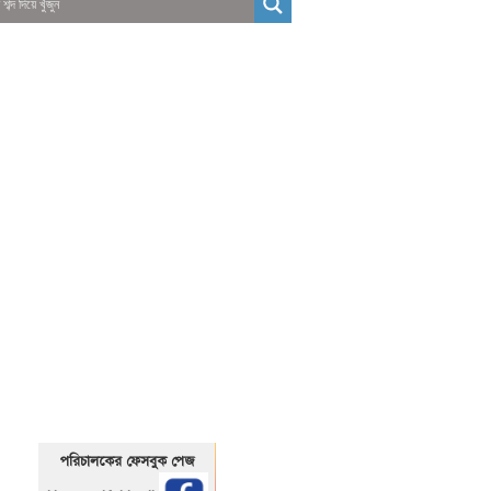
01325466920
1325466920
পরিচালকের ফেসবুক পেজ