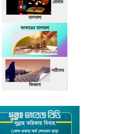
রোজার
মাসআলা
জাকাতের মাসআলা
নারীদের
জিজ্ঞাসা