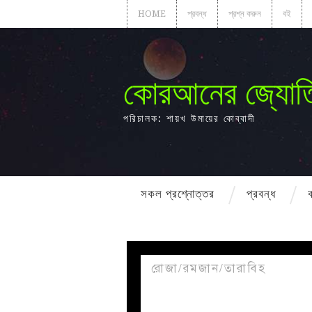
HOME
প্রবন্ধ
প্রশ্ন করুন
বই
কোরআনের জ্যোত
পরিচালক: শায়খ উমায়ের কোব্বাদী
সকল প্রশ্নোত্তর
প্রবন্ধ
রোজা/রমজান/তারাবিহ