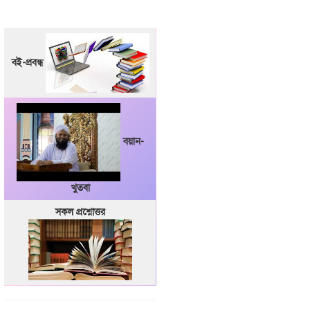
বই-প্রবন্ধ
বয়ান-
খুতবা
সকল প্রশ্নোত্তর