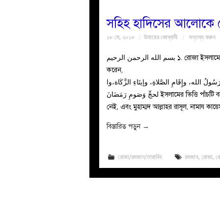
সহিহ হাদিসের আলোকে রোজ
১৮ মে, ২০১৮
উমায়ের কোব্বাদী
মন্তব্য করুন
بسم الله الرحمن الرحيم ১. রোজা ইসলামের পঞ্চম স্তম্ভ: ইব্‌ন ওমর রাযি. থেকে বর্ণিত, রাসূলুল্লাহ ﷺ ইরশাদ
করেন,
سُولُ الله، وإِقَامِ الصَّلاةِ، وإيتَاءِ الزَّكَاة،وا
لحجِّ وَصَومِ رَمَضَانَ ইসলামের ভিত্তি পাঁচটি বস্তুর ওপর রাখা হয়েছে, সাক্ষ্য দেয়া যে, আল্লাহ ব্যতীত কোনো মাবুদ
নেই, এবং মুহাম্মদ আল্লাহর রাসূল, নামায কায়ে
বিস্তারিত পড়ুন
→
রোজা/রমজান/তারাবিহ
রমজান
,
রোজা
,
র