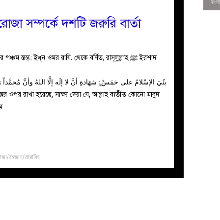
া সম্পর্কে দশটি জরুরি বার্তা
بنُيَ الإسْلامُ على خمَسْ:ٍ شهَادةِ أنَّ لا إلَه إلَّا اللهُ وأنَّ مُحمَّداً رَ
ম
0
োজা/রমজান/তারাবিহ