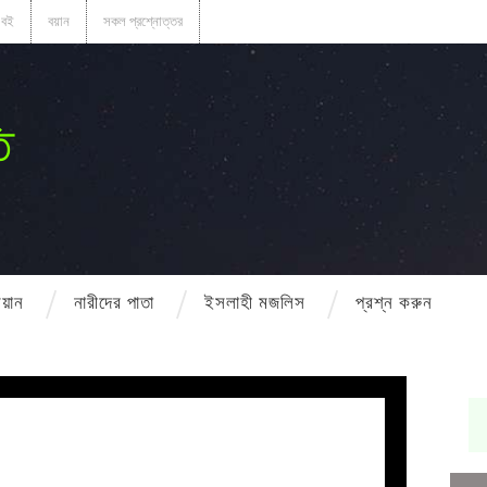
বই
বয়ান
সকল প্রশ্নোত্তর
ি
বয়ান
নারীদের পাতা
ইসলাহী মজলিস
প্রশ্ন করুন