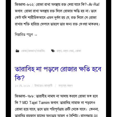
জিজ্ঞাসা–৮০২: রোজা রাখা অবস্থায় রক্ত দেয়া যাবে কি?–Ar-Raf
জবাব: রোজা রাখা অবস্থায় রক্ত দিলে রোজার ক্ষতি হয় না। তবে
কেউ যদি শারীরিকভাবে এমন দুর্বল হয় যে, রক্ত দিলে সে রোজা
রাখার শক্তি হারিয়ে ফেলবে তাহলে তার জন্য রক্ত দেওয়া মাকরুহ।
বিস্তারিত পড়ুন
→
রোজা/রমজান/তারাবিহ
রক্ত
,
রক্ত দেয়া
,
রোজা
তারাবিহ না পড়লে রোজার ক্ষতি হবে
কি?
১০ মে, ২০১৯
উমায়ের কোব্বাদী
মন্তব্য করুন
জিজ্ঞাসা–৭৮৮: তারাবীহ নামায না আদায় করলে রোজা ভঙ্গ হবে
কি ? MD Tajel Tamim জবাব: তারাবিহ নামাজ না পড়লেও
রোজা হয়ে যাবে, তবে তার পরিপূর্ণতায় ত্রুটি থেকে যাবে। কেননা,
তারাবিহ রমজান মাসের অন্যতম আমল ও বৈশিষ্ট্য। রাসুলুল্লাহ ﷺ