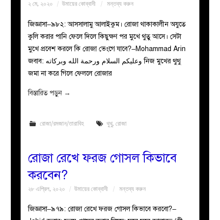
২ মে, ২০২০
উমায়ের কোব্বাদী
মন্তব্য করুন
জিজ্ঞাসা–৯৮২: আসসালামু আলাইকুম। রোজা থাকাকালীন অযুতে
কুলি করার পানি ফেলে দিলে কিছুক্ষণ পর মুখে থুতু আসে। সেটা
মুখে প্রবেশ করলে কি রোজা ভেংগে যাবে?–Mohammad Arin
জবাব: وعليكم السلام ورحمة الله وبركاته নিজ মুখের থুথু
জমা না করে গিলে ফেললে রোজার
বিস্তারিত পড়ুন
→
রোজা/রমজান/তারাবিহ
থুথু
,
রোজা
রোজা রেখে ফরজ গোসল কিভাবে
করবেন?
২৮ এপ্রিল, ২০২০
উমায়ের কোব্বাদী
মন্তব্য করুন
জিজ্ঞাসা–৯৭৯: রোজা রেখে ফরজ গোসল কিভাবে করবো?–