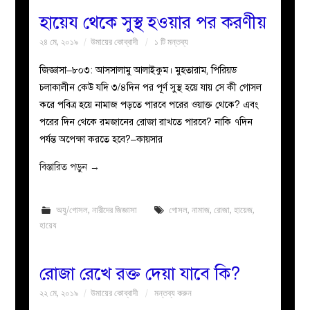
হায়েয থেকে সুস্থ হওয়ার পর করণীয়
২৪ মে, ২০১৯
উমায়ের কোব্বাদী
১ টি মন্তব্য
জিজ্ঞাসা–৮০৩: আসসালামু আলাইকুম। মুহতারাম, পিরিয়ড
চলাকালীন কেউ যদি ৩/৪দিন পর পূর্ণ সুস্থ হয়ে যায় সে কী গোসল
করে পবিত্র হয়ে নামাজ পড়তে পারবে পরের ওয়াক্ত থেকে? এবং
পরের দিন থেকে রমজানের রোজা রাখতে পারবে? নাকি ৭দিন
পর্যন্ত অপেক্ষা করতে হবে?–কায়সার
বিস্তারিত পড়ুন
→
অযু/গোসল
,
নারীদের জিজ্ঞাসা
গোসল
,
নামাজ
,
রোজা
,
হায়েজ
,
হায়েয
রোজা রেখে রক্ত দেয়া যাবে কি?
২২ মে, ২০১৯
উমায়ের কোব্বাদী
মন্তব্য করুন