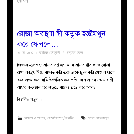
রোজা
বয়ান
নারীদের
রোজা অবস্থায় স্ত্রী কতৃক হস্তমৈথুন
করে ফেললে…
পাতা
২১ মে, ২০২১
উমায়ের কোব্বাদী
মন্তব্য করুন
ইসলাহী
জিজ্ঞাসা–১০৩২: আমার প্রশ্ন হল, আমি আমার স্ত্রীর কাছে রোজা
রাখা অবস্থায় গিয়ে সাক্ষাত করি এবং তাকে চুম্বন করি সেও আমাকে
মজলিস
করে এতে করে আমি উত্তেজিত হয়ে পড়ি। আর এ সময় আমার স্ত্রী
আমার লজ্জাস্থান ধরে নাড়তে থাকে। এতে করে আমার
প্রশ্ন
বিস্তারিত পড়ুন
→
করুন
অপরাধ ও গোনাহ
,
রোজা/রমজান/তারাবিহ
রোজা
,
হস্তমৈথুন