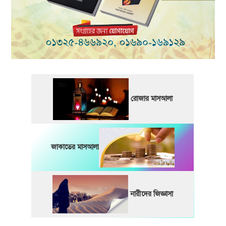
রোজার মাসআলা
জাকাতের মাসআলা
নারীদের জিজ্ঞাসা