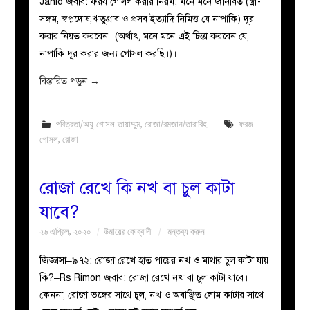
Jahid জবাব: ফরয গোসল করার নিয়ম; মনে মনে জানাবত (স্ত্রী-
সঙ্গম, স্বপ্নদোষ,ঋতুগ্রাব ও প্রসব ইত্যাদি নিমিত্ত যে নাপাকি) দূর
করার নিয়ত করবেন। (অর্থাৎ, মনে মনে এই চিন্তা করবেন যে,
নাপাকি দূর করার জন্য গোসল করছি।)।
বিস্তারিত পড়ুন
→
পবিত্রতা/অযু-গোসল-তায়াম্মুম
,
রোজা/রমজান/তারাবিহ
ফরজ
গোসল
,
রোজা
রোজা রেখে কি নখ বা চুল কাটা
যাবে?
২৬ এপ্রিল, ২০২০
উমায়ের কোব্বাদী
মন্তব্য করুন
জিজ্ঞাসা–৯৭২: রোজা রেখে হাত পায়ের নখ ও মাথার চুল কাটা যায়
কি?–Rs Rimon জবাব: রোজা রেখে নখ বা চুল কাটা যাবে।
কেননা, রোজা ভঙ্গের সাথে চুল, নখ ও অবাঞ্ছিত লোম কাটার সাথে