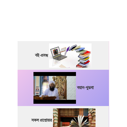
বই-প্রবন্ধ
বয়ান-খুতবা
সকল প্রশ্নোত্তর