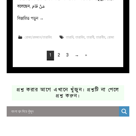
বলেছেন, مَنْ قَامَ
বিস্তারিত পড়ুন
→
রোজা/রমজান/তারাবিহ
তারাবি
,
তারাবিহ
,
তারাবী
,
তারাবীহ
,
রোজা
1
2
3
→
»
প্রশ্ন করার আগে এখানে খুঁজুন। প্রশ্নটি না পেলে
প্রশ্ন করুন।