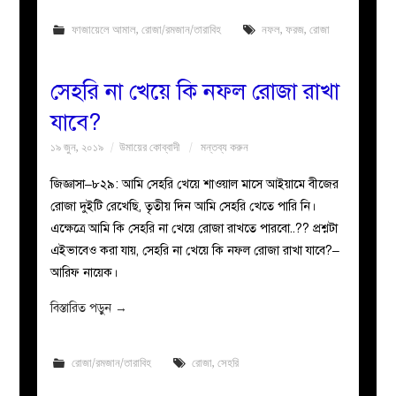
ফাজায়েলে আমাল
,
রোজা/রমজান/তারাবিহ
নফল
,
ফরজ
,
রোজা
সেহরি না খেয়ে কি নফল রোজা রাখা
যাবে?
১৯ জুন, ২০১৯
উমায়ের কোব্বাদী
মন্তব্য করুন
জিজ্ঞাসা–৮২৯: আমি সেহরি খেয়ে শাওয়াল মাসে আইয়ামে বীজের
রোজা দুইটি রেখেছি, তৃতীয় দিন আমি সেহরি খেতে পারি নি।
এক্ষেত্রে আমি কি সেহরি না খেয়ে রোজা রাখতে পারবো..?? প্রশ্নটা
এইভাবেও করা যায়, সেহরি না খেয়ে কি নফল রোজা রাখা যাবে?–
আরিফ নায়েক।
বিস্তারিত পড়ুন
→
রোজা/রমজান/তারাবিহ
রোজা
,
সেহরি