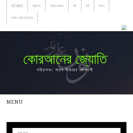
HOME
প্রবন্ধ
প্রশ্ন করুন
বই
বই
বয়ান
সকল প্রশ্নোত্তর
কোরআনের জ্যোতি
পরিচালক: শায়খ উমায়ের কোব্বাদী
MENU
সকল
প্রশ্নোত্তর
প্রবন্ধ