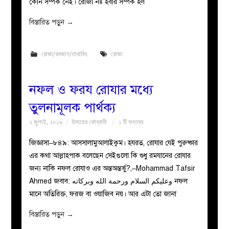
কোন সম্পর্ক নেই। রোজা নষ্ট হবার সম্পর্ক হল
বিস্তারিত পড়ুন
→
রোজা/রমজান/তারাবিহ
রোজা
নফল ও ফরয রোযার মধ্যে
তুলনামূলক পার্থক্য
২ জুলাই, ২০১৯
উমায়ের কোব্বাদী
১ টি মন্তব্য
জিজ্ঞাসা–৮৪৯: আসসালামুআলাইকুম। হযরত, রোযার যেই পুরুষ্কার
এর কথা আল্লাহপাক বলেছেন সেইগুলো কি শুধু রমযানের রোযার
জন্য নাকি নফল রোযাও এর অন্তঅন্তর্ভু?,–Mohammad Tafsir
Ahmed জবাব: وعليكم السلام ورحمة الله وبركاته নফল
মানে অতিরিক্ত, ফরজ বা ওয়াজিব নয়। আর এটা তো জানা
বিস্তারিত পড়ুন
→