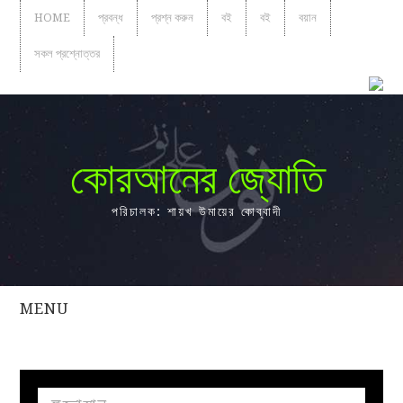
HOME
প্রবন্ধ
প্রশ্ন করুন
বই
বই
বয়ান
সকল প্রশ্নোত্তর
কোরআনের জ্যোতি
পরিচালক: শায়খ উমায়ের কোব্বাদী
MENU
সকল
প্রশ্নোত্তর
প্রবন্ধ