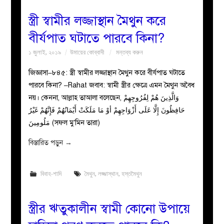
স্ত্রী স্বামীর লজ্জাস্থান মৈথুন করে
বীর্যপাত ঘটাতে পারবে কিনা?
১ জুলাই, ২০১৯
উমায়ের কোব্বাদী
মন্তব্য করুন
জিজ্ঞাসা–৮৪৫: স্ত্রী স্বামীর লজ্জাস্থান মৈথুন করে বীর্যপাত ঘটাতে
পারবে কিনা? –Rahat জবাব: স্বামী স্ত্রীর ক্ষেত্রে এমন মৈথুন অবৈধ
নয়। কেননা, আল্লাহ তাআলা বলেছেন, وَالَّذِينَ هُمْ لِفُرُوجِهِمْ
حَافِظُونَ إِلَّا عَلَى أَزْوَاجِهِمْ أوْ مَا مَلَكَتْ أَيْمَانُهُمْ فَإِنَّهُمْ غَيْرُ
مَلُومِينَ (সফল মু’মিন তারা)
বিস্তারিত পড়ুন
→
বিবাহ-শাদি
মৈথুন
,
লজ্জাস্থান
,
হস্তমৈথুন
স্ত্রীর ঋতুকালীন স্বামী কোনো উপায়ে