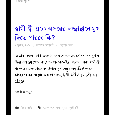
লজ্জাস্থান
বয়ান
নারীদের
স্বামী স্ত্রী একে অপরের লজ্জাস্থানে মুখ
দিতে পারবে কি?
পাতা
২ জুলাই, ২০১৯
উমায়ের কোব্বাদী
মন্তব্য করুন
ইসলাহী
জিজ্ঞাসা–৮৫৩: স্বামী এবং স্ত্রী কি একে অপরের গোপন অঙ্গ মুখ বা
জিহ্বা দ্বারা চুমু খেতে বা চুষতে পারবে?–হিমু। জবাব: এক. স্বামী-স্ত্রী
মজলিস
পরস্পরের দেহ থেকে সব উপায়ে সুখ নেয়ার অনুমতি ইসলামে
আছে। কেননা, আল্লাহ তাআলা বলেন, نِسَاؤُكُمْ حَرْثٌ لَّكُمْ فَأْتُوا
প্রশ্ন
حَرْثَكُمْ
করুন
বিস্তারিত পড়ুন
→
বিবাহ-শাদি
ওরাল সেক্স
,
লজ্জাস্থান
,
স্বামী-স্ত্রী