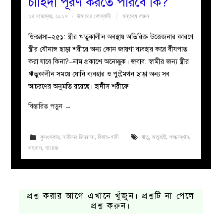
চাহিদা পূরণ করতে পারবে কি?
১৪ নভেম্বর, ২০১৭
উমায়ের কোব্বাদী
মন্তব্য করুন
জিজ্ঞাসা–২৫১: স্ত্রীর ঋতুকালীন অবস্থায় অতিরিক্ত উত্তেজনার কারণে
স্ত্রীর যৌনাঙ্গ ছাড়া শরীরে অন্য কোন জায়গা ব্যবহার করে র্বীযপাত
করা যাবে কিনা?–নাম প্রকাশে অনেচ্ছুক। জবাব: স্বামীর জন্য স্ত্রীর
ঋতুকালীন সময়ে যোনি ব্যবহার ও পুংমৈথন ছাড়া অন্য সব
আচরণের অনুমতি রয়েছে। হাদীস শরীফে
বিস্তারিত পড়ুন
→
কুসংস্কার
,
নারীদের জিজ্ঞাসা
,
বিবাহ-শাদি
ঋতু
,
ঋতুবতী
,
লজ্জাস্থান
,
সহবাস
,
হায়েজ
প্রশ্ন করার আগে এখানে খুঁজুন। প্রশ্নটি না পেলে
প্রশ্ন করুন।