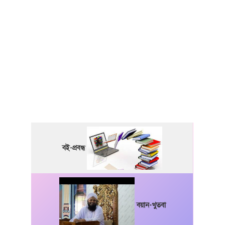
বই-প্রবন্ধ
বয়ান-খুতবা