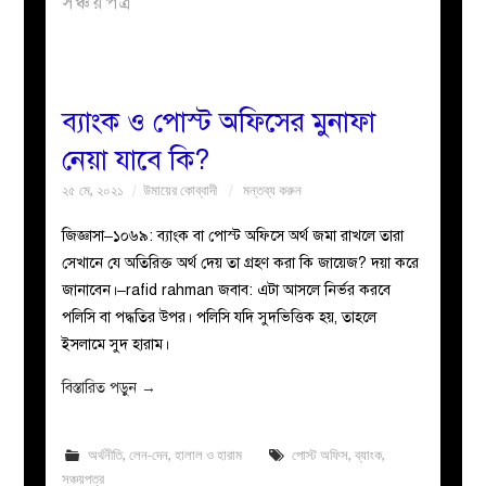
সঞ্চয়পত্র
বয়ান
নারীদের
ব্যাংক ও পোস্ট অফিসের মুনাফা
নেয়া যাবে কি?
পাতা
২৫ মে, ২০২১
উমায়ের কোব্বাদী
মন্তব্য করুন
ইসলাহী
জিজ্ঞাসা–১০৬৯: ব্যাংক বা পোস্ট অফিসে অর্থ জমা রাখলে তারা
সেখানে যে অতিরিক্ত অর্থ দেয় তা গ্রহণ করা কি জায়েজ? দয়া করে
মজলিস
জানাবেন।–rafid rahman জবাব: এটা আসলে নির্ভর করবে
পলিসি বা পদ্ধতির উপর। পলিসি যদি সুদভিত্তিক হয়, তাহলে
প্রশ্ন
ইসলামে সুদ হারাম।
করুন
বিস্তারিত পড়ুন
→
অর্থনীতি
,
লেন-দেন
,
হালাল ও হারাম
পোস্ট অফিস
,
ব্যাংক
,
সঞ্চয়পত্র