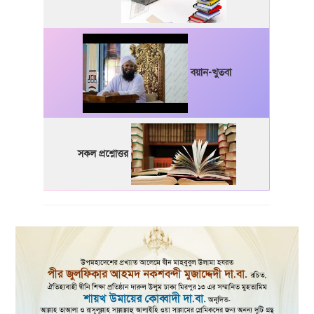
বয়ান-খুতবা
সকল প্রশ্নোত্তর