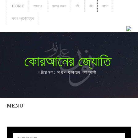
HOME
প্রবন্ধ
প্রশ্ন করুন
বই
বই
বয়ান
সকল প্রশ্নোত্তর
কোরআনের জ্যোতি
পরিচালক: শায়খ উমায়ের কোব্বাদী
MENU
সকল
প্রশ্নোত্তর
প্রবন্ধ