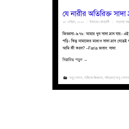
যে নারীর অতিরিক্ত সাদা 
২৮ এপ্রিল, ২০২০
উমায়ের কোব্বাদী
মন্তব্য কর
জিজ্ঞাসা–৯৭৬: আমার খুব সাদা স্রাব যায়। এ
পড়ি। কিন্তু নামাজের মধ্যেও সাদা স্রাব যে
আমি কী করব? –Faria জবাব: সাদা
বিস্তারিত পড়ুন
→
অযু/গোসল
,
নারীদের জিজ্ঞাসা
,
পবিত্রতা/অযু-গোসল-