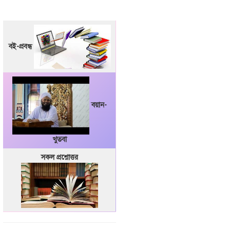
বই-প্রবন্ধ
বয়ান-
খুতবা
সকল প্রশ্নোত্তর