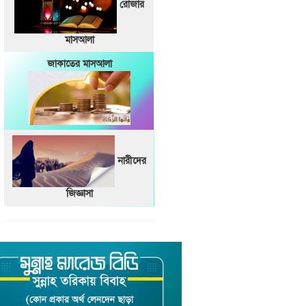
রোজার
মাসআলা
জাকাতের মাসআলা
নারীদের
জিজ্ঞাসা