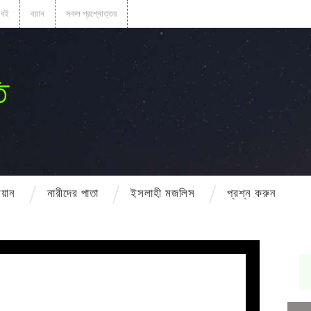
বই
বয়ান
সকল প্রশ্নোত্তর
ি
বয়ান
নারীদের পাতা
ইসলাহী মজলিস
প্রশ্ন করুন