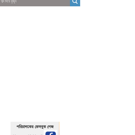
01325466920
1325466920
পরিচালকের ফেসবুক পেজ