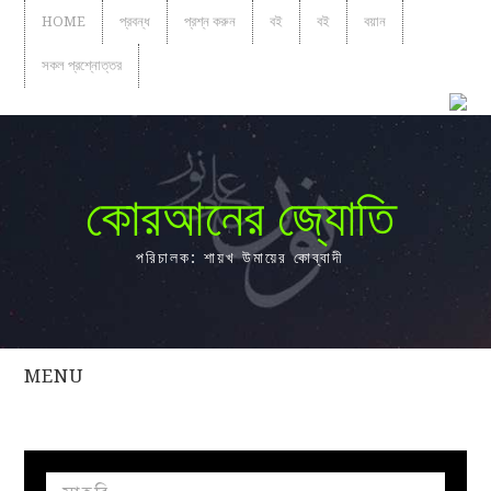
HOME
প্রবন্ধ
প্রশ্ন করুন
বই
বই
বয়ান
সকল প্রশ্নোত্তর
কোরআনের জ্যোতি
পরিচালক: শায়খ উমায়ের কোব্বাদী
MENU
সকল
প্রশ্নোত্তর
প্রবন্ধ