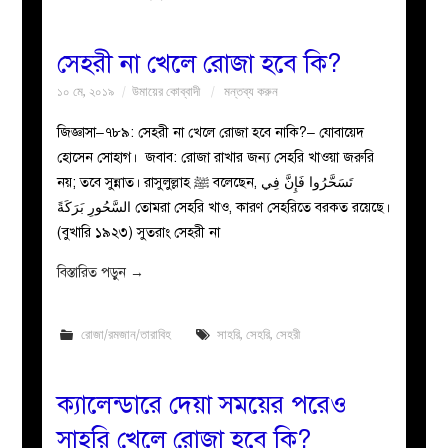
সেহরী না খেলে রোজা হবে কি?
১০ মে, ২০১৯
উমায়ের কোব্বাদী
মন্তব্য করুন
জিজ্ঞাসা–৭৮৯: সেহরী না খেলে রোজা হবে নাকি?– যোবায়েদ
হোসেন সোহাগ। জবাব: রোজা রাখার জন্য সেহরি খাওয়া জরুরি
নয়; তবে সুন্নাত। রাসুলুল্লাহ ﷺ বলেছেন, تَسَحَّرُوا فَإِنَّ فِي
السَّحُورِ بَرَكَةً তোমরা সেহরি খাও, কারণ সেহরিতে বরকত রয়েছে।
(বুখারি ১৯২৩) সুতরাং সেহরী না
বিস্তারিত পড়ুন
→
রোজা/রমজান/তারাবিহ
সাহরি
,
সেহরি
,
সেহরী
ক্যালেন্ডারে দেয়া সময়ের পরেও
সাহরি খেলে রোজা হবে কি?