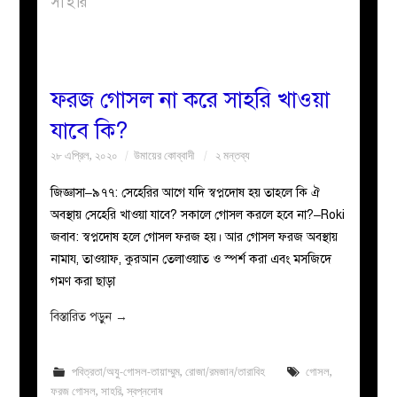
সাহরি
বয়ান
নারীদের
ফরজ গোসল না করে সাহরি খাওয়া
যাবে কি?
পাতা
২৮ এপ্রিল, ২০২০
উমায়ের কোব্বাদী
২ মন্তব্য
ইসলাহী
জিজ্ঞাসা–৯৭৭: সেহেরির আগে যদি স্বপ্নদোষ হয় তাহলে কি ঐ
অবস্থায় সেহেরি খাওয়া যাবে? সকালে গোসল করলে হবে না?–Roki
মজলিস
জবাব: স্বপ্নদোষ হলে গোসল ফরজ হয়। আর গোসল ফরজ অবস্থায়
নামায, তাওয়াফ, কুরআন তেলাওয়াত ও স্পর্শ করা এবং মসজিদে
প্রশ্ন
গমণ করা ছাড়া
করুন
বিস্তারিত পড়ুন
→
পবিত্রতা/অযু-গোসল-তায়াম্মুম
,
রোজা/রমজান/তারাবিহ
গোসল
,
ফরজ গোসল
,
সাহরি
,
স্বপ্নদোষ