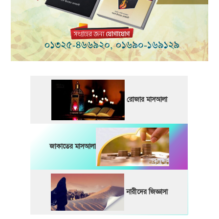
রোজার মাসআলা
জাকাতের মাসআলা
নারীদের জিজ্ঞাসা