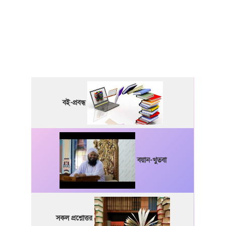
বই-প্রবন্ধ
বয়ান-খুতবা
সকল প্রশ্নোত্তর