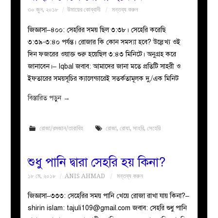
৩০ জুন, ২০১৮
উমায়ের কোব্বাদী
মন্তব্য করুন
জিজ্ঞাসা–৪০০: সেহরির সময় ছিল ৩:৩৮। সেহেরি করেছি
৩:৩৯-৩:৪০ পর্যন্ত। রোজার কি কোন সমস্যা হবে? উল্লেখ্য ওই
দিন ফজরের ওয়াক্ত শুরু হয়েছিল ৩:৪৩ মিনিটে। অনুগ্রহ করে
জানাবেন।– Iqbal জবাব: আমাদের জানা মতে প্রতিটি সাহরী ও
ইফতারের সময়সূচির ক্যালেন্ডারেই সতর্কতামূলক দু,/এক মিনিট
বিস্তারিত পড়ুন
→
রোজা/রমজান/তারাবিহ
রোজা
,
রোযা
,
সাহরি
,
সেহেরি
শুধু পানি দ্বারা সেহরি হয় কিনা?
১৮ মে, ২০১৮
ANIS AHMAD
মন্তব্য করুন
জিজ্ঞাসা–৩৩৩: সেহেরির সময় পানি খেয়ে রোজা রাখা যায় কিনা?–
shirin islam:
tajuli109@gmail.com
জবাব: সেহরি শুধু পানি