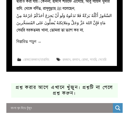
দ্বারাও করা যায়। কেননা, হাদীস শরিফে এসেছে, আবু সায়িদ খুদরি
রাযি. থেকে বর্ণিত, রাসূলুল্লাহ ﷺ বলেছেন,
السَّحُورُ أَكْلُهُ بَرَكَةٌ فَلا تَدَعُوهُ وَلَو أَنْ يَجرَعَ أحَدُكُمْ جُرْعَةً مِنْ
مَاءٍ فَإِنَّ اللهَ عَزَّ وَجَلَّ ومَلائِكتَهُ يُصَلُّونَ عَلى المُتسَحِّرينَ
সেহরি বরকতময় খানা, তোমরা তা ত্যাগ কর না,
বিস্তারিত পড়ুন
→
রোজা/রমজান/তারাবিহ
রমজান
,
রমযান
,
রোজা
,
সাহরি
,
সেহেরি
প্রশ্ন করার আগে এখানে খুঁজুন। প্রশ্নটি না পেলে
প্রশ্ন করুন।