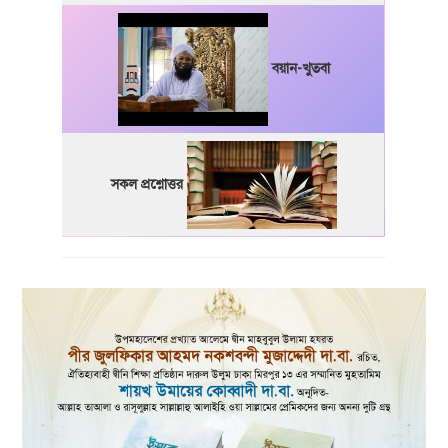
বয়ান-খুতবা
সকল প্রশ্নোত্তর