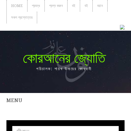
HOME
প্রবন্ধ
প্রশ্ন করুন
বই
বই
বয়ান
সকল প্রশ্নোত্তর
কোরআনের জ্যোতি
পরিচালক: শায়খ উমায়ের কোব্বাদী
MENU
সকল
প্রশ্নোত্তর
প্রবন্ধ