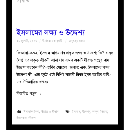
সীরাত
বয়ান
নারীদের
ইসলামের লক্ষ্য ও উদ্দেশ্য
২১ জুলাই, ২০১৯
উমায়ের কোব্বাদী
মন্তব্য করুন
পাতা
জিজ্ঞাসা–৯০২: ইসলাম আগমণের প্রকৃত লক্ষ্য ও উদ্দেশ্য কি? রাসূল
ইসলাহী
(সঃ) এর প্রকৃত জীবনী জানা যায় এমন একটি সীরাত গ্রন্থের নাম
উল্লেখ করবেন কী?–হাবিব সোহেল। জবাব: এক. ইসলামের লক্ষ্য
মজলিস
উদ্দেশ্য কী–এটা ফুটে ওঠে বিশিষ্ট সাহাবী রিবঈ ইবন আ’মির রাযি.-
এর ঐতিহাসিক বক্তব্য
প্রশ্ন
বিস্তারিত পড়ুন
→
করুন
ঈমান/আকিদা
,
সীরাত ও মীলাদ
ইসলাম
,
উদ্দেশ্য
,
লক্ষ্য
,
সিরাত
,
সিলেবাস
,
সীরাত