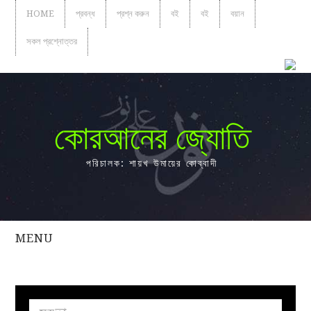
HOME
প্রবন্ধ
প্রশ্ন করুন
বই
বই
বয়ান
সকল প্রশ্নোত্তর
কোরআনের জ্যোতি
পরিচালক: শায়খ উমায়ের কোব্বাদী
MENU
সকল
প্রশ্নোত্তর
প্রবন্ধ