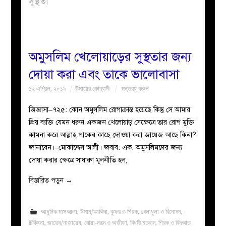
সুস্থতা
বয়ান
নারীদের
অমুসলিম খেলোয়াড়ের সুস্থতার জন্য
দোয়া করা এবং তাকে ভালোবাসা
পাতা
১২ এপ্রিল, ২০১৯
উমায়ের কোব্বাদী
মন্তব্য করুন
ইসলাহী
জিজ্ঞাসা–৭২৫: কোন অমুসলিম রোগাক্রান্ত হয়েছে কিন্তু সে আমার
প্রিয় ব্যক্তি যেমন ধরুন একজন খেলোয়াড় সেক্ষেত্রে তার রোগ মুক্তি
মজলিস
কামনা করে আল্লাহ পাকের কাছে দোওয়া করা জায়েজ আছে কিনা?
জানাবেন।–মোকাদ্দেস আলী। জবাব: এক. অমুসলিমদের জন্য
প্রশ্ন
দোয়া করার ক্ষেত্রে সাধারণ মূলনীতি হল,
করুন
বিস্তারিত পড়ুন
→
আধুনিক মাসআলা
,
ঈমান/আকিদা
,
কুফর ও শিরক
,
খেলাধুলা ও বিনোদন
,
চিকিৎসা
,
জায়েয/নাজায়েয
,
দোয়া-দরূদ ও অজীফা
,
বিধর্মী মতবাদ
,
শিরক ও বিদআত