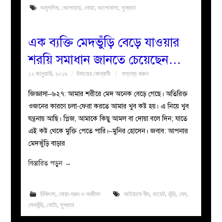
অমুসলিম
,
খেলোয়াড়
,
দোয়া
,
ভালোবাসা
,
সুস্থতা
এক ব্যক্তি মেদভুঁড়ি বেড়ে যাওয়ার
শরয়ি সমাধান জানতে চেয়েছেন…
১২ জানুয়ারি, ২০১৯
উমায়ের কোব্বাদী
মন্তব্য করুন
জিজ্ঞাসা–৬২৭: আমার শরীরে মেদ অনেক বেড়ে গেছে। অতিরিক্ত
ওজনের কারণে চলা-ফেরা করতে আমার খুব কষ্ট হয়। এ নিয়ে খুব
যন্ত্রনায় আছি। প্লিজ, আমাকে কিছু আমল বা দোয়া বলে দিন; যাতে
এই কষ্ট থেকে মুক্তি পেতে পারি।–মুনির হোসেন। জবাব: আপনার
মেদভুঁড়ি বাড়ার
বিস্তারিত পড়ুন
→
চিকিৎসা
,
দোয়া-দরূদ ও অজীফা
আইয়ামে বীয
,
ডায়েট
,
ভুঁড়ি
,
মেদ
,
মেদভুঁড়ি
,
মোটা
,
সুস্থতা