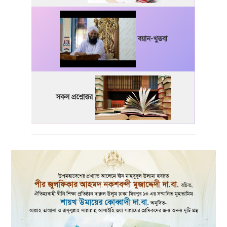
বয়ান-খুতবা
সকল প্রশ্নোত্তর