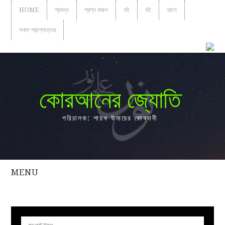
HOME
প্রবন্ধ
প্রশ্ন করুন
বই
বই
বয়ান
সকল প্রশ্নোত্তর
কোরআনের জ্যোতি
পরিচালক: শায়খ উমায়ের কোব্বাদী
MENU
সকল
প্রশ্নোত্তর
প্রবন্ধ