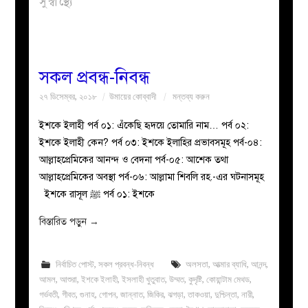
সুস্বাস্থ্যে
বয়ান
নারীদের
সকল প্রবন্ধ-নিবন্ধ
২৭ ডিসেম্বর, ২০১৮
উমায়ের কোব্বাদী
মন্তব্য করুন
পাতা
ইশকে ইলাহী পর্ব ০১: এঁকেছি হৃদয়ে তোমারি নাম… পর্ব ০২:
ইসলাহী
ইশকে ইলাহী কেন? পর্ব ০৩: ইশকে ইলাহির প্রভাবসমূহ পর্ব-০৪:
আল্লাহপ্রেমিকের আনন্দ ও বেদনা পর্ব-০৫: আশেক তথা
মজলিস
আল্লাহপ্রেমিকের অবস্থা পর্ব-০৬: আল্লামা শিবলি রহ.-এর ঘটনাসমূহ
ইশকে রাসূল ﷺ পর্ব ০১: ইশকে
প্রশ্ন
বিস্তারিত পড়ুন
→
করুন
নির্বাচিত পোস্ট
,
সকল প্রবন্ধ-নিবন্ধ
অলসতা
,
আত্মার ব্যাধি
,
আনন্দ
,
আমল
,
আশুরা
,
ইশকে ইলাহী
,
ইসলাহী খুতুবাত
,
উম্মত
,
কুদৃষ্টি
,
কোয়ান্টাম মেথড
,
গর্ভবতী
,
গীবত
,
গুনাহ
,
গোপন
,
জান্নাত
,
জিকির
,
ঝগড়া
,
তাকওয়া
,
দুশ্চিন্তা
,
নারী
,