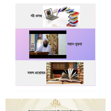
বই-প্রবন্ধ
বয়ান-খুতবা
সকল প্রশ্নোত্তর