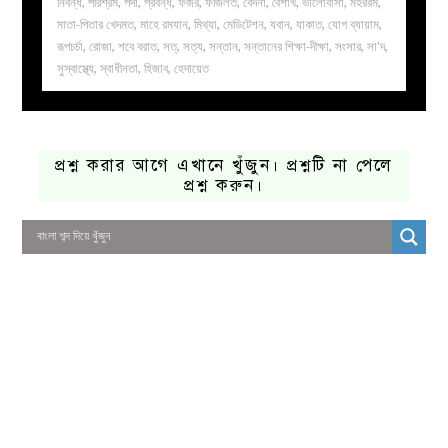
নিবন্ধ
,
পরিশ্রম
,
পর্দা
,
প্রবন্ধ
,
ফজর
,
ফজিলত
,
বেদনা
,
বৈশাখ
,
ভালোবাসা
,
মহররম
,
মাতা-পিতার খেদমত
,
মাহে রমযান
,
মিথ্যা
,
মেডিটেশন
,
যবান
,
যাকাত
,
যোগ ব্যায়াম
,
রূপচর্চা
,
রোজা
,
শবে বরাত
,
সত্
,
সত্য
,
সন্তান
,
সন্তানের শিক্ষা-দীক্ষা
,
সংসার
,
সা'দ
,
সুস্বাস্থ্যে
,
স্বাধীনতা
,
হিজাব
,
হেদায়েত
প্রশ্ন করার আগে এখানে খুঁজুন। প্রশ্নটি না পেলে
প্রশ্ন করুন।