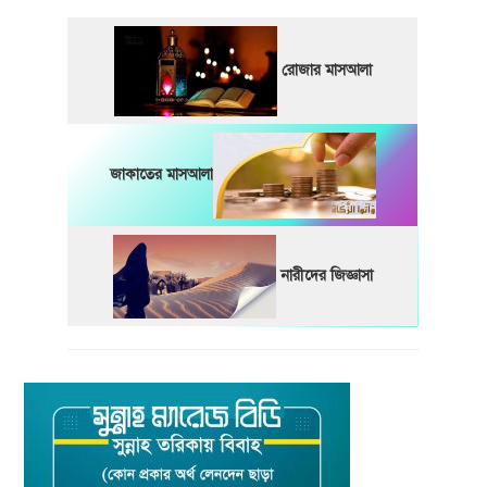
রোজার মাসআলা
জাকাতের মাসআলা
নারীদের জিজ্ঞাসা