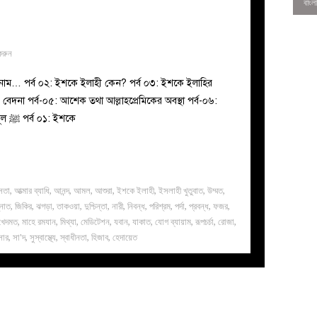
করুন
 নাম… পর্ব ০২: ইশকে ইলাহী কেন? পর্ব ০৩: ইশকে ইলাহির
ও বেদনা পর্ব-০৫: আশেক তথা আল্লাহপ্রেমিকের অবস্থা পর্ব-০৬:
আল্লামা শিবলি রহ.-এর ঘটনাসমূহ ইশকে রাসূল ﷺ পর্ব ০১: ইশকে
সতা
,
আত্মার ব্যাধি
,
আনন্দ
,
আমল
,
আশুরা
,
ইশকে ইলাহী
,
ইসলাহী খুতুবাত
,
উম্মত
,
্নাত
,
জিকির
,
ঝগড়া
,
তাকওয়া
,
দুশ্চিন্তা
,
নারী
,
নিবন্ধ
,
পরিশ্রম
,
পর্দা
,
প্রবন্ধ
,
ফজর
,
0
 খেদমত
,
মাহে রমযান
,
মিথ্যা
,
মেডিটেশন
,
যবান
,
যাকাত
,
যোগ ব্যায়াম
,
রূপচর্চা
,
রোজা
,
সার
,
সা'দ
,
সুস্বাস্থ্যে
,
স্বাধীনতা
,
হিজাব
,
হেদায়েত