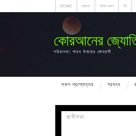
HOME
প্রবন্ধ
প্রশ্ন করুন
বই
কোরআনের জ্যোত
পরিচালক: শায়খ উমায়ের কোব্বাদী
সকল প্রশ্নোত্তর
প্রবন্ধ
স্বাধীনতা