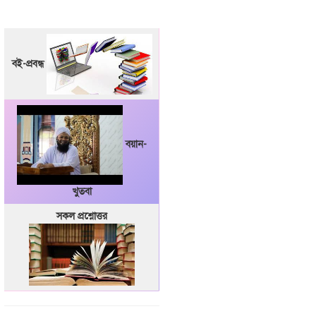
বই-প্রবন্ধ
বয়ান-
খুতবা
সকল প্রশ্নোত্তর