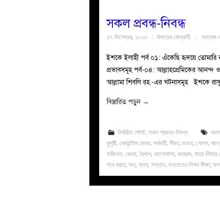
সকল প্রবন্ধ-নিবন্ধ
২৭ ডিসেম্বর, ২০১৮
উমায়ের কোব্বাদী
মন্তব্য 
ইশকে ইলাহী পর্ব ০১: এঁকেছি হৃদয়ে তোমারি
প্রভাবসমূহ পর্ব-০৪: আল্লাহপ্রেমিকের আনন্দ 
বিস্তারিত পড়ুন
→
নির্বাচিত পোস্ট
,
সকল প্রবন্ধ-নিবন্ধ
অল
কুদৃষ্টি
,
কোয়ান্টাম মেথড
,
গর্ভবতী
,
গীবত
,
গুনাহ
,
গোপন
,
জান
ফজিলত
,
বেদনা
,
বৈশাখ
,
ভালোবাসা
,
মহররম
,
মাতা-পিতার
শবে বরাত
,
সত্
,
সত্য
,
সন্তান
,
সন্তানের শিক্ষা-দীক্ষা
,
সং