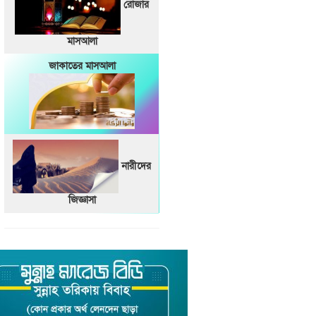
রোজার
মাসআলা
জাকাতের মাসআলা
নারীদের
জিজ্ঞাসা