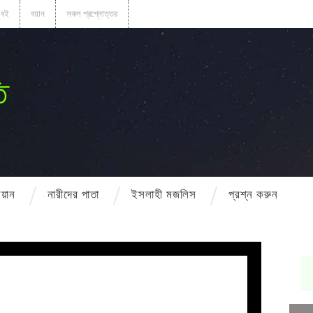
বই
বয়ান
সকল প্রশ্নোত্তর
ি
বয়ান
নারীদের পাতা
ইসলাহী মজলিস
প্রশ্ন করুন