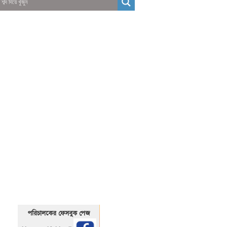
01325466920
1325466920
পরিচালকের ফেসবুক পেজ