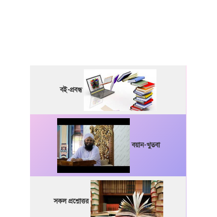
বই-প্রবন্ধ
বয়ান-খুতবা
সকল প্রশ্নোত্তর