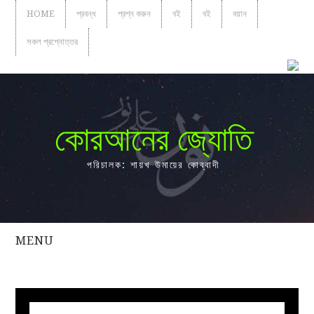
HOME
প্রবন্ধ
প্রশ্ন করুন
বই
বই
বয়ান
সকল প্রশ্নোত্তর
কোরআনের জ্যোতি
পরিচালক: শায়খ উমায়ের কোব্বাদী
MENU
সকল
প্রশ্নোত্তর
প্রবন্ধ