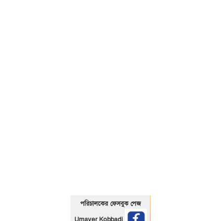
01325466920
পরিচালকের ফেসবুক পেজ
Umayer Kobbadi