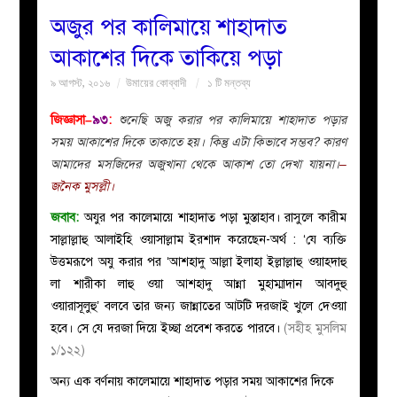
অজুর পর কালিমায়ে শাহাদাত
বয়ান
আকাশের দিকে তাকিয়ে পড়া
৯ আগস্ট, ২০১৬
উমায়ের কোব্বাদী
১ টি মন্তব্য
নারীদের
জিজ্ঞাসা–
৯৩
:
শুনেছি অজু করার পর কালিমায়ে শাহাদাত
প
ড়ার
পাতা
সময় আকাশের
দিকে তাকাতে হয়। কিন্তু এটা কিভাবে সম্ভব? কারণ
আমাদের মসজি
দের অজুখানা থেকে আকাশ তো দে
খা যায়না।
–
ইসলাহী
জনৈক মুসল্লী।
জবাব:
অযুর পর কালেমায়ে শাহাদাত পড়া মুস্তাহাব। রাসুলে কারীম
মজলিস
সাল্লাল্লাহু আলাইহি ওয়াসাল্লাম ইরশাদ করেছেন-অর্থ : ‘যে ব্যক্তি
উত্তমরূপে অযু করার পর ‘আশহাদু আল্লা ইলাহা ইল্লাল্লাহু ওয়াহদাহু
প্রশ্ন
লা শারীকা লাহু ওয়া আশহাদু আন্না মুহাম্মাদান আবদুহু
ওয়ারাসূলুহু’ বলবে তার জন্য জান্নাতের আটটি দরজাই খুলে দেওয়া
করুন
হবে। সে যে দরজা দিয়ে ইচ্ছা প্রবেশ করতে পারবে।
(সহীহ মুসলিম
১/১২২)
অন্য এক বর্ণনায় কালেমায়ে শাহাদাত পড়ার সময় আকাশের দিকে