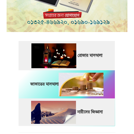
রোজার মাসআলা
জাকাতের মাসআলা
নারীদের জিজ্ঞাসা