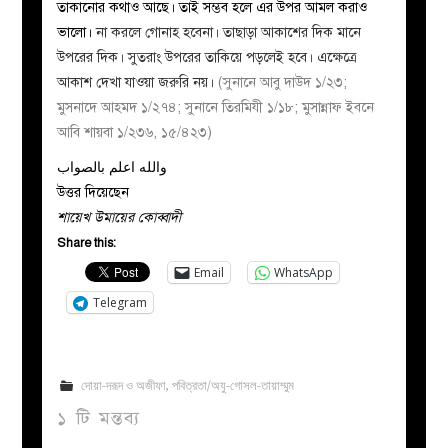
তাকানোর কথাও আছে। তাই সম্ভব হলে এর উপর আমল করাও
ভালো।
না করলে গোনাহ হবেনা। তাছাড়া আকাশের দিক মানে
উপরের দিক। সুতরাং উপরের তাকিয়ে পড়লেই হবে। এক্ষেত্রে
আকাশ দেখা যাওয়া জরুরি নয়।
(সুনানে আবু দাউদ ১/২৩;
মুসনাদে আহমদ ১/২৭৪; সুনানে তিরমিযী ১/১৮; মুসান্নাফ ইবনে
আবি শায়বা ১/২৩৬, ১৫/৪২৩)
والله اعلم بالصواب
উত্তর দিয়েছেন
শায়েখ উমায়ের কোব্বাদী
Share this:
Email
WhatsApp
Telegram
দোয়া-দরূদ ও অজীফা
,
পবিত্রতা/অযু-গোসল-তায়াম্মুম
১ টি মন্তব্য