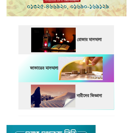
রোজার মাসআলা
জাকাতের মাসআলা
নারীদের জিজ্ঞাসা