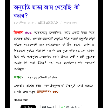
অনুমতি ছাড়া আম খেয়েছি; কী
বয়ান
করব?
৪ সেপ্টেম্বর, ২০১৮
ANIS AHMAD
মন্তব্য করুন
নারীদের
জিজ্ঞাসা–
৫০২
:
আসসালামু আলাইকুম। আমি একটা বিষয় নিয়ে
পাতা
জানতে চাচ্ছি , একবাৱ ৱাজশাহী বেড়াতে গিয়ে কাৱো অনুমতি ছাড়া
গাছেৱ কয়েককটা আম পেৱেছিলাম যা ঠিক হয়নি। তখন এ
ইসলাহী
বিষয়গুলি বুঝতে পাৱি নি । এখন এত দূৱে থাকি যে, কে মালিক
চিনি না। ক্ষতিপূৱণ দেওয়াৱও কোন উপায় নেই । এই মুহূৰ্তে
মজলিস
আমাৱ কি কৱা উচিত? দয়া কৱে জানাবেন।–নাম প্ৰকাশে
অনিচ্ছুক।
প্রশ্ন
জবাব:
وعليكم السلام ورحمة الله
করুন
এজাতীয় প্রশ্নের উত্তর ‘আলহামদুলিল্লাহ’ ইতিপূর্বে দেয়া হয়েছে।
জানার জন্য পড়ুন–
জিজ্ঞাসা নং–৩৮১
Share this:
Email
WhatsApp