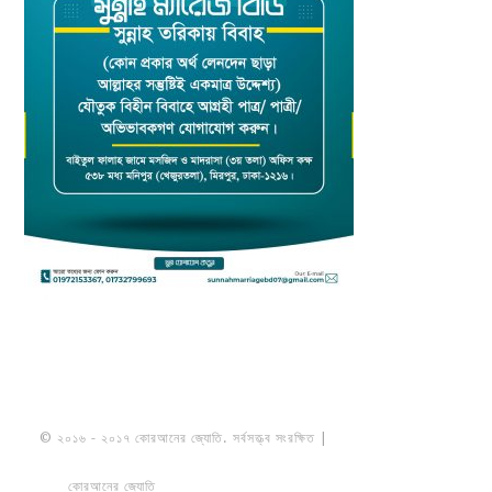
© ২০১৬ - ২০১৭ কোরআনের জ্যোতি. সর্বসত্ত্ব সংরক্ষিত |
মাওলানা উমায়ের কোব্বাদী
নকশবন্দী
কোরআনের জ্যোতি
তৈরি করেছে ডায়নামিক সলভারস বাংলাদেশ
PRIVACY