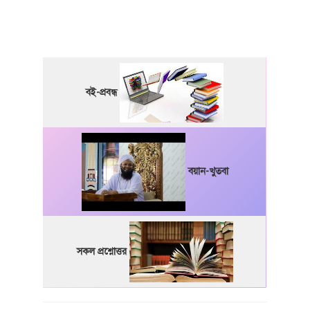
বই-প্রবন্ধ
বয়ান-খুতবা
সকল প্রশ্নোত্তর