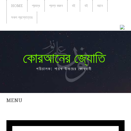
HOME
প্রবন্ধ
প্রশ্ন করুন
বই
বই
বয়ান
সকল প্রশ্নোত্তর
কোরআনের জ্যোতি
পরিচালক: শায়খ উমায়ের কোব্বাদী
MENU
সকল
প্রশ্নোত্তর
প্রবন্ধ