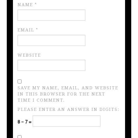
NAME
*
EMAIL
*
WEBSITE
SAVE MY NAME, EMAIL, AND WEBSITE
IN THIS BROWSER FOR THE NEXT
TIME I COMMENT.
PLEASE ENTER AN ANSWER IN DIGITS:
8 − 7 =