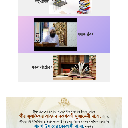
বই-প্রবন্ধ
বয়ান-খুতবা
সকল প্রশ্নোত্তর