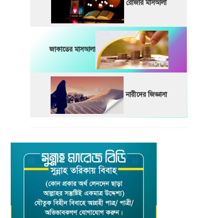
রোজার মাসআলা
জাকাতের মাসআলা
নারীদের জিজ্ঞাসা