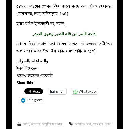
তোমার ভাইয়ের গোপন বিষয় কারো কাছে বলা–এটাও খেয়ানত।
(আসসামত, ইবনু আবিদদুনয়া ৪০৪)
ইমাম রাগিব ইসফাহানী রহ
.
বলেন,
إذاعة السر من قلة الصبر وضيق الصدر
গোপন বিষয় প্রকাশ করা ধৈর্যের স্বল্পতা ও অন্তরের সঙ্কীর্ণতার
আলামত। ( আযযারীআ’ ইলা মাকারিমিশ শারীয়াহ ২১৩)
والله اعلم بالصواب
উত্তর দিয়েছেন
শায়েখ উমায়ের কোব্বাদী
Share this:
Email
WhatsApp
Telegram
আদব/আখলাক
,
আধুনিক মাসআলা
আমানত
,
কথা
,
মোবাইল
,
রেকর্ড