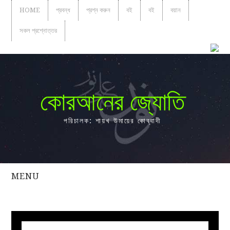
HOME
প্রবন্ধ
প্রশ্ন করুন
বই
বই
বয়ান
সকল প্রশ্নোত্তর
কোরআনের জ্যোতি
পরিচালক: শায়খ উমায়ের কোব্বাদী
MENU
সকল
প্রশ্নোত্তর
প্রবন্ধ