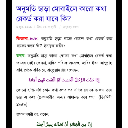
অনুমতি ছাড়া মোবাইলে কারো কথা
বয়ান
রেকর্ড করা যাবে কি?
৯ জুন, ২০১৯
উমায়ের কোব্বাদী
মন্তব্য করুন
নারীদের
জিজ্ঞাসা–
৮০৮
:
অনুমতি ছাড়া কারো কোনো কথা রেকর্ড করা
পাতা
জায়েয আছে কি?–ইনামুল কবীর।
জবাব:
অনুমতি ছাড়া কারো কোনো কথা মোবাইলে রেকর্ড করা
ইসলাহী
জায়েয নেই। কেননা, হাদিস শরিফে এসেছে, জাবির ইবন আব্দুল্লাহ
রাযি. থেকে বর্ণিত যে, রাসূলুল্লাহ ﷺ বলেছেন,
মজলিস
إِذَا حَدَّثَ الرَّجُلُ الْحَدِيثَ ثُمَّ الْتَفَتَ فَهِيَ أَمَانَةٌ
প্রশ্ন
কোনো ব্যক্তি যদি কোন কথা বলার পর এদিক সেদিক তাকায় তবে
তার এ কথা (শ্রবণকারীর জন্য) আমানত বলে গণ্য। (তিরমিযী
করুন
১৯৫৯)
হাসান বসরী রহ
.
বলেন,
إِنَّ مِنَ الْخِيَانَةِ أَنْ تُحَدِّثَ بِسِرِّ أَخِيكَ