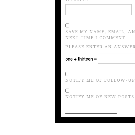
SAVE MY NAME, EMAIL, A
NEXT TIME I COMMENT.
PLEASE ENTER AN ANSWER 
one + thirteen =
NOTIFY ME OF FOLLOW-UP
NOTIFY ME OF NEW POSTS