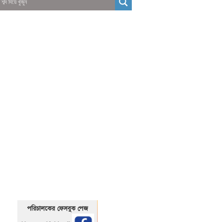
01325466920
1325466920
পরিচালকের ফেসবুক পেজ