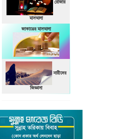
রোজার
মাসআলা
জাকাতের মাসআলা
নারীদের
জিজ্ঞাসা