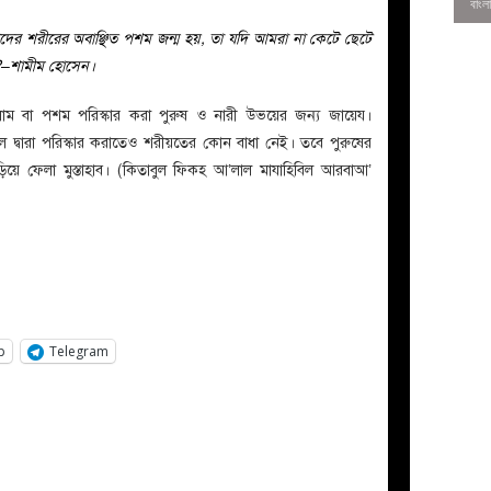
াদের শরীরের অবাঞ্ছিত পশম জন্ম হয়, তা যদি আমরা না কেটে ছেটে
া?–শামীম হোসেন।
্ছিত লোম বা পশম পরিস্কার করা পুরুষ ও নারী উভয়ের জন্য জায়েয।
াল দ্বারা পরিস্কার করাতেও শরীয়তের কোন বাধা নেই। তবে পুরুষের
িয়ে ফেলা মুস্তাহাব। (কিতাবুল ফিকহ আ’লাল মাযাহিবিল আরবাআ’
0
p
Telegram