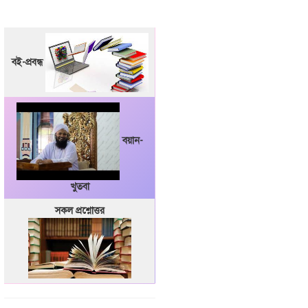
বই-প্রবন্ধ
বয়ান-
খুতবা
সকল প্রশ্নোত্তর