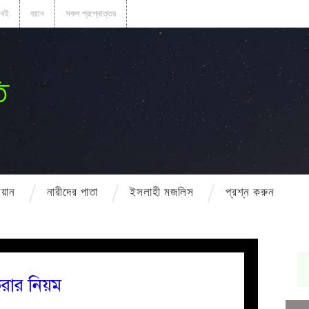
বই
বয়ান
সকল প্রশ্নোত্তর
ি
বয়ান
নারীদের পাতা
ইসলাহী মজলিস
প্রশ্ন করুন
করার নিয়ম