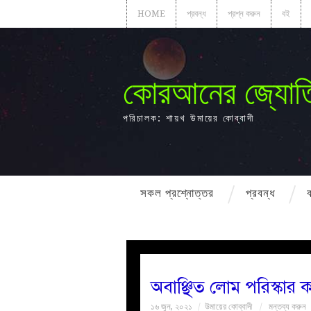
HOME
প্রবন্ধ
প্রশ্ন করুন
বই
কোরআনের জ্যোত
পরিচালক: শায়খ উমায়ের কোব্বাদী
সকল প্রশ্নোত্তর
প্রবন্ধ
অবাঞ্ছিত লোম পরিস্কার 
১৬ জুন, ২০২১
উমায়ের কোব্বাদী
মন্তব্য করুন