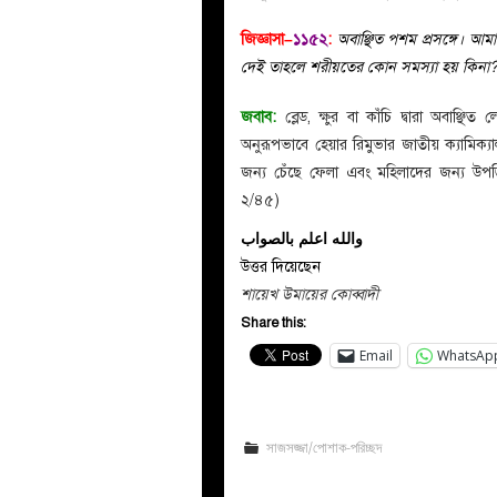
জিজ্ঞাসা–
১১৫২
:
অবাঞ্ছিত পশম প্রসঙ্গে। আম
দেই তাহলে শরীয়তের কোন সমস্যা হয় কিন
জবাব:
ব্লেড, ক্ষুর বা কাঁচি দ্বারা অবাঞ
অনুরূপভাবে হেয়ার রিমুভার জাতীয় ক্যামিক্য
জন্য চেঁছে ফেলা এবং মহিলাদের জন্য উপড়
২/৪৫)
والله اعلم بالصواب
উত্তর দিয়েছেন
শায়েখ উমায়ের কোব্বাদী
Share this:
Email
WhatsAp
সাজসজ্জা/পোশাক-পরিচ্ছদ