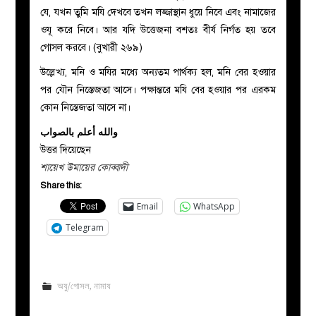
যে, যখন তুমি মযি দেখবে তখন লজ্জাস্থান ধুয়ে নিবে এবং নামাজের
ওযূ করে নিবে। আর যদি উত্তেজনা বশতঃ বীর্য নির্গত হয় তবে
গোসল করবে। (বুখারী ২৬৯)
উল্লেখ্য, মনি ও মযির মধ্যে অন্যতম পার্থক্য হল, মনি বের হওয়ার
পর যৌন নিস্তেজতা আসে। পক্ষান্তরে মযি বের হওয়ার পর এরকম
কোন নিস্তেজতা আসে না।
والله أعلم بالصواب
উত্তর দিয়েছেন
শায়েখ উমায়ের কোব্বাদী
Share this:
Email
WhatsApp
Telegram
অযু/গোসল
,
নামায