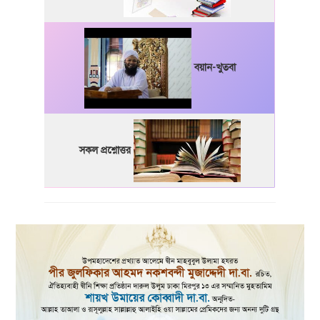
বয়ান-খুতবা
সকল প্রশ্নোত্তর