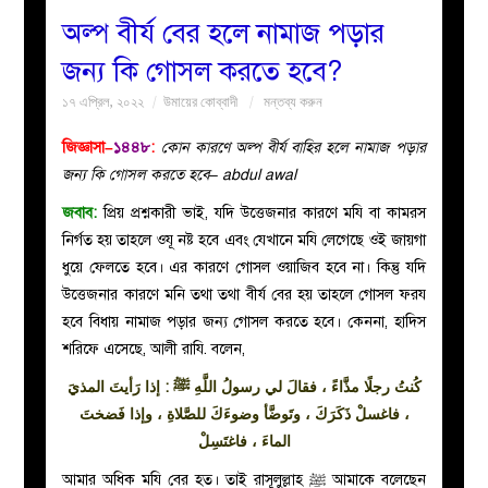
অল্প বীর্য বের হলে নামাজ পড়ার
বয়ান
জন্য কি গোসল করতে হবে?
১৭ এপ্রিল, ২০২২
উমায়ের কোব্বাদী
মন্তব্য করুন
নারীদের
জিজ্ঞাসা–
১৪৪৮
:
কোন কারণে অল্প বীর্য বাহির হলে নামাজ পড়ার
পাতা
জন্য কি গোসল করতে হবে– abdul awal
জবাব:
প্রিয় প্রশ্নকারী ভাই, যদি উত্তেজনার কারণে মযি বা কামরস
ইসলাহী
নির্গত হয় তাহলে ওযূ নষ্ট হবে এবং যেখানে মযি লেগেছে ওই জায়গা
ধুয়ে ফেলতে হবে। এর কারণে গোসল ওয়াজিব হবে না। কিন্তু যদি
মজলিস
উত্তেজনার কারণে মনি তথা তথা বীর্য বের হয় তাহলে গোসল ফরয
হবে বিধায় নামাজ পড়ার জন্য গোসল করতে হবে। কেননা, হাদিস
প্রশ্ন
শরিফে এসেছে, আলী রাযি. বলেন,
করুন
كُنتُ رجلًا مذَّاءً ، فقالَ لي رسولُ اللَّهِ ﷺ : إذا رَأيتَ المذيَ
، فاغسلْ ذَكَرَكَ ، وتَوضَّأ وضوءَكَ للصَّلاةِ ، وإذا فَضختَ
الماءَ ، فاغتَسِلْ
আমার অধিক মযি বের হত। তাই রাসূলুল্লাহ ﷺ আমাকে বলেছেন