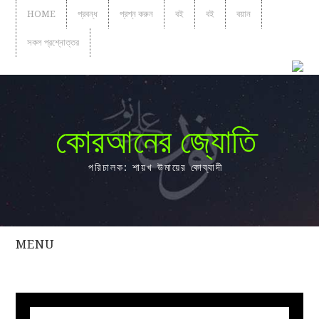
HOME
প্রবন্ধ
প্রশ্ন করুন
বই
বই
বয়ান
সকল প্রশ্নোত্তর
কোরআনের জ্যোতি
পরিচালক: শায়খ উমায়ের কোব্বাদী
MENU
সকল
প্রশ্নোত্তর
প্রবন্ধ