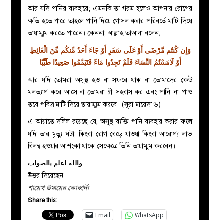
আর যদি পানির ব্যবহারে; এমনকি তা গরম হলেও আপনার রোগের
ক্ষতি হতে পারে তাহলে পানি দিয়ে গোসল করার পরিবর্তে মাটি দিয়ে
তায়াম্মুম করতে পারেন। কেননা, আল্লাহ তাআলা বলেন,
وَإِن كُنتُم مَّرْضَى أَوْ عَلَى سَفَرٍ أَوْ جَاءَ أَحَدٌ مِّنكُم مِّنَ الْغَائِطِ
أَوْ لَامَسْتُمُ النِّسَاءَ فَلَمْ تَجِدُوا مَاءً فَتَيَمَّمُوا صَعِيدًا طَيِّبًا
আর যদি তোমরা অসুস্থ হও বা সফরে থাক বা তোমাদের কেউ
মলত্যাগ করে আসে বা তোমরা স্ত্রী সহবাস কর এবং পানি না পাও
তবে পবিত্র মাটি দিয়ে তায়াম্মুম করবে। (সূরা মায়েদা ৬)
এ আয়াতে দলিল রয়েছে যে, অসুস্থ ব্যক্তি পানি ব্যবহার করার ফলে
যদি তার মৃত্যু ঘটা, কিংবা রোগ বেড়ে যাওয়া কিংবা আরোগ্য লাভ
বিলম্ব হওয়ার আশংকা থাকে সেক্ষেত্রে তিনি তায়াম্মুম করবেন।
والله اعلم بالصواب
উত্তর দিয়েছেন
শায়েখ উমায়ের কোব্বাদী
Share this:
Email
WhatsApp