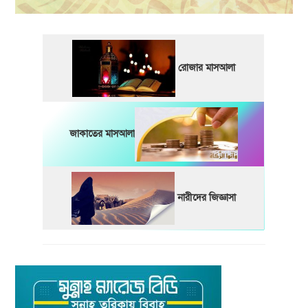
রোজার মাসআলা
জাকাতের মাসআলা
নারীদের জিজ্ঞাসা