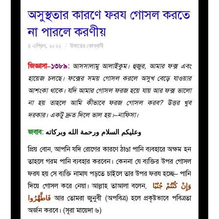
অসুস্থতার কারণে ফরয গোসল করতে
বয়ান
না পারলে করণীয়
৪ এপ্রিল, ২০২২
উমায়ের কোব্বাদী
নারীদের
জিজ্ঞাসা–
১৩৮৯
:
আসসালামু আলাইকুম। হুজুর, আমার ফক্স এবং
পাতা
হায়েজ চলছে। ফক্সের সময় গোসল করলে অসুখ বেড়ে যাওয়ার
আশংকা থাকে। যদি আমার গোসল ফরজ হয়ে যায় আর ফক্স ভালো
ইসলাহী
না হয় তাহলে আমি কীভাবে ফরজ গোসল করব? উত্তর খুব
দরকার। একটু দ্রুত দিলে ভাল হয়।–নাফিসা।
মজলিস
জবাব:
وعليكم السلام ورحمة الله وبركاته
প্রশ্ন
প্রিয় বোন, আপনি যদি রোগের কারণে ঠাণ্ডা পানি ব্যবহারে অক্ষম হন
তাহলে গরম পানি ব্যবহার করবেন। কেননা যে ব্যক্তির উপর গোসল
করুন
ফরয হয় সে ব্যক্তি নামায পড়তে চাইলে তার উপর ফরয হচ্ছে– পানি
দিয়ে গোসল করে নেয়া। আল্লাহ তাআলা বলেন,
وَإِنْ كُنْتُمْ جُنُبًا
فَاطَّهَّرُوا
আর তোমরা জুনুবী (অপবিত্র) হলে প্রকৃষ্টভাবে পবিত্রতা
অর্জন করবে। (সূরা মায়েদা ৬)