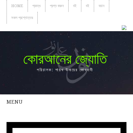
HOME
প্রবন্ধ
প্রশ্ন করুন
বই
বই
বয়ান
সকল প্রশ্নোত্তর
কোরআনের জ্যোতি
পরিচালক: শায়খ উমায়ের কোব্বাদী
MENU
সকল
প্রশ্নোত্তর
প্রবন্ধ