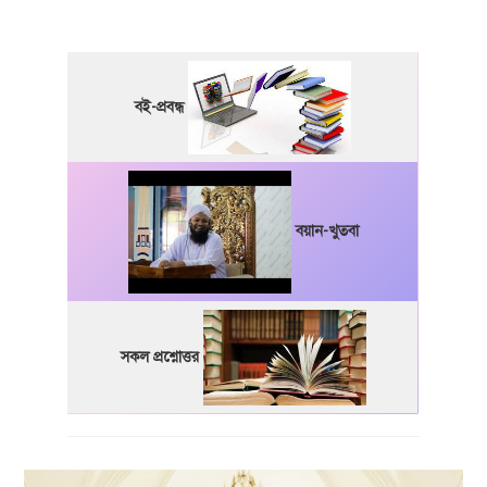
বই-প্রবন্ধ
বয়ান-খুতবা
সকল প্রশ্নোত্তর