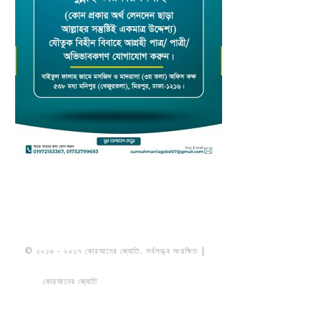
© ২০১৬ - ২০১৭ কোরআনের জ্যোতি. সর্বসত্ত্ব সংরক্ষিত |
মাওলানা উমায়ের কোব্বাদী
নকশবন্দী
কোরআনের জ্যোতি
তৈরি করেছে ডায়নামিক সলভারস বাংলাদেশ
PRIVACY
POLICY