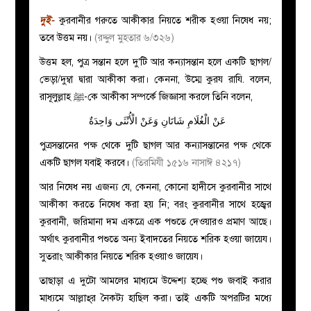
দুই-
কুরবানীর গরুতে আকীকার নিয়তে শরীক হওয়া নিষেধ নয়;
তবে উত্তম নয়।
(রদ্দুল মুহতার ৬/৩২৬)
উত্তম হল, পুত্র সন্তান হলে দু’টি আর কন্যাসন্তান হলে একটি ছাগল/
ভেড়া/দুম্বা দ্বারা আকীকা করা। কেননা, উম্মে কুরয রাযি. বলেন,
রাসূলুল্লাহ ﷺ-কে আকীকা সম্পর্কে জিজ্ঞাসা করলে তিনি বলেন,
عَنْ الْغُلَامِ شَاتَانِ وَعَنْ الْأُنْثَى وَاحِدَةٌ
পুত্রসন্তানের পক্ষ থেকে দুটি ছাগল আর কন্যাসন্তানের পক্ষ থেকে
একটি ছাগল যবাই করবে।
(তিরমিযী ১৫১৬ নাসাঈ ৪২১৭)
আর নিষেধ নয় এজন্য যে, কেননা, কোনো হাদীসে কুরবানীর সাথে
আকীকা করতে নিষেধ করা হয় নি; বরং কুরবানীর সাথে হজ্বের
কুরবানী, জরিমানা দম একত্রে এক পশুতে দেওয়ারও প্রমাণ আছে।
অর্থাৎ কুরবানীর পশুতে অন্য ইবাদতের নিয়তে শরিক হওয়া জায়েয।
সুতরাং আকীকার নিয়তে শরিক হওয়াও জায়েয।
তাছাড়া এ দুটো আমলের মাধ্যমে উদ্দেশ্য হচ্ছে পশু জবাই করার
মাধ্যমে আল্লাহ্‌র নৈকট্য হাছিল করা। তাই একটি অপরটির মধ্যে