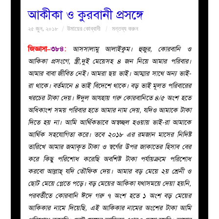
আকীকা ও কুরবানী প্রসঙ্গে
বয়ান
২৫ জুন, ২০১৮
উমায়ের কোব্বাদী
মন্তব্য করুন
নারীদের
জিজ্ঞাসা–
৩৮৪
:
আসসালামু আলাইকুম। হুজুর, কোরবানি ও
আকিকা প্রসংগে, স্ত্রী,দুই মেয়েসহ ৪ জন নিয়ে আমার পরিবার।
পাতা
আমার বাবা জীবিত নেই। আমরা ছয় ভাই। আম্মার সাথে অন্য ভাই-
রা থাকে। বর্তমানে ৪ ভাই বিদেশে থাকে। বড় ভাই মূলত পরিবারের
ইসলাহী
খরচের টাকা দেয়। ঈদুল আযহায় গরু কোরবানিতে ৪/৫ অংশ হতে
অধিকাংশ সময় পরিবার হতে আমার নাম দেয়, যদিও আমাকে টাকা
মজলিস
দিতে হয় না। আমি আর্থিকভাবে অস্বচ্ছল হওয়ায় ভাই-রা আমাকে
আর্থিক সহযোগিতা করে। তবে ২০১৮ এর রমজান মাসের নিদিষ্ট
প্রশ্ন
তারিখে আমার জমাকৃত টাকা ও স্বর্ণের উপর জাকাতের হিসাব বের
করে কিছু পরিশোধ করেছি অবশিষ্ট টাকা পর্যায়ক্রমে পরিশোধ
করুন
করবো আল্লাহ্ যদি তৌফিক দেয়। আমার বড় মেয়ে ২য় শ্রেনী ও
ছোট মেয়ে প্লেতে পড়ে। বড় মেয়ের আকিকা যথাসময়ে দেয়া হয়নি,
পরবর্তীতে কোরবানি ঈদে গরু ৭ অংশ হতে ১ অংশ বড় মেয়ের
আকিকার নামে দিয়েছি, এই আকিকার নামের অংশের টাকা আমি