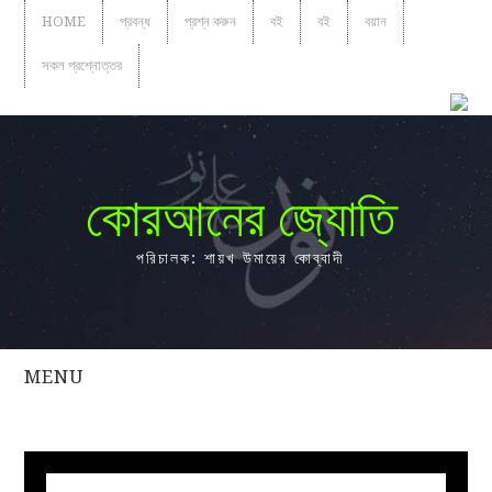
HOME
প্রবন্ধ
প্রশ্ন করুন
বই
বই
বয়ান
সকল প্রশ্নোত্তর
কোরআনের জ্যোতি
পরিচালক: শায়খ উমায়ের কোব্বাদী
MENU
সকল
প্রশ্নোত্তর
প্রবন্ধ