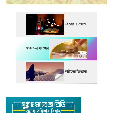
রোজার মাসআলা
জাকাতের মাসআলা
নারীদের জিজ্ঞাসা