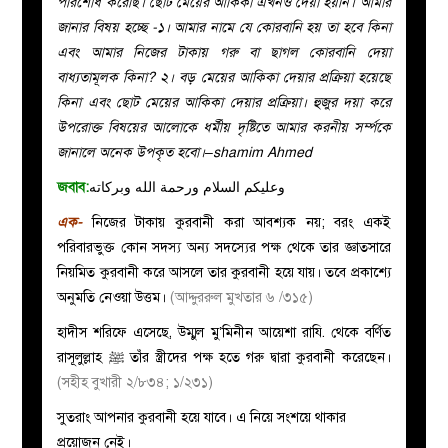
পরিশোধ করেছি। ছোট মেয়ের আকিকা এখনও দেয়া হয়নি। আমার
জানার বিষয় হচ্ছে -১। আমার নামে যে কোরবানি হয় তা হবে কিনা
এবং আমার নিজের টাকায় গরু বা ছাগল কোরবানি দেয়া
বাধ্যতামূলক কিনা? ২। বড় মেয়ের আকিকা দেয়ার প্রক্রিয়া হয়েছে
কিনা এবং ছোট মেয়ের আকিকা দেয়ার প্রক্রিয়া। হুজুর দয়া করে
উপরোক্ত বিষয়ের আলোকে ধর্মীয় দৃষ্টিতে আমার করনীয় সর্ম্পকে
জানালে অনেক উপকৃত হবো।–shamim Ahmed
জবাব:
وعليكم السلام ورحمة الله وبركاته
এক-
নিজের টাকায় কুরবানী করা আবশ্যক নয়; বরং একই
পরিবারভুক্ত কোন সদস্য অন্য সদস্যের পক্ষ থেকে তার জ্ঞাতসারে
নিয়মিত কুরবানী করে আসলে তার কুরবানী হয়ে যায়। তবে প্রকাশ্যে
অনুমতি নেওয়া উত্তম।
(আদ্দুররুল মুখতার ৬ /৩১৫)
হাদীস শরিফে এসেছে, উম্মুল মু’মিনীন আয়েশা রাযি. থেকে বর্ণিত
রাসূলুল্লাহ ﷺ তাঁর স্ত্রীদের পক্ষ হতে গরু দ্বারা কুরবানী করেছেন।
(সহীহ বুখারী ২/৮৩৪; ১/২৩১)
সুতরাং আপনার কুরবানী হয়ে যাবে। এ নিয়ে সংশয়ে থাকার
প্রয়োজন নেই।