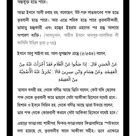
অন্তর্ভুক্ত হতে পারে।
আতা ইবনে আবী রবাহ রহ. বলেছেন, উট-গরু সাতজনের পক্ষ হতে
কুরবানী হতে পারে। আর এতে শরিক হতে পারে কুরবানীকারী,
তামাত্তু হজ্বকারী এবং হজ্বের ইহরাম গ্রহণের পর হজ্ব আদায়ে
অপারগ ব্যক্তি।
(আসসুনান, সায়ীদ ইবনে মানসূর-আলকিরা লী
কাসিদি উম্মিল কুরা ৫৭৩
)
ইবনে আবু শাইবা রহ. আল-মুসান্নাফ গ্রন্থে (৫/৫৩৪) বলেন,
عَنْ الْحَسَنِ قَالَ : إذَا ضَحُّوا عَنْ الْغُلَامِ فَقَدْ أَجْزَأَتْ عَنْهُ مِنْ
الْعَقِيقَةِ. وعَنْ هِشَامٍ وَابْنِ سِيرِينَ قَالَا : يُجْزِئُ عَنْهُ الْأُضْحِيَّةُ
مِنْ الْعَقِيقَةِ
‘হাসান বসরী রহ. থেকে বর্ণিত আছে তিনি বলেন, কেউ যদি ছেলের
পক্ষ থেকে কুরবানী করে তাহলে সেটা আকীকা হিসেবে যথেষ্ট হবে।
হিশাম ও ইবনে সিরিন রহ. থেকে বর্ণিত আছে তারা উভয়ে বলেন,
তার পক্ষ থেকে কোরবানী করলে সেটা আকিকা হিসেবে যথেষ্ট হবে।’
এছাড়া ফাতাওয়া শামীসহ ফিকহ-ফাতাওয়ার কিতাবাদিতে স্পষ্টভাবে
বলা হয়েছে যে, কুরবানীর সাথে আকীকা সহীহ। তবে এক্ষেত্রে