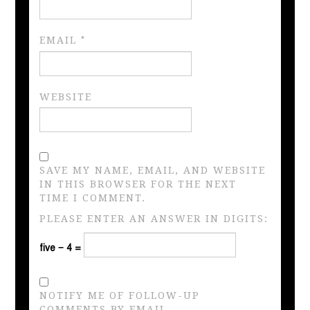
EMAIL
*
WEBSITE
SAVE MY NAME, EMAIL, AND WEBSITE
IN THIS BROWSER FOR THE NEXT
TIME I COMMENT.
PLEASE ENTER AN ANSWER IN DIGITS:
five − 4 =
NOTIFY ME OF FOLLOW-UP
COMMENTS BY EMAIL.