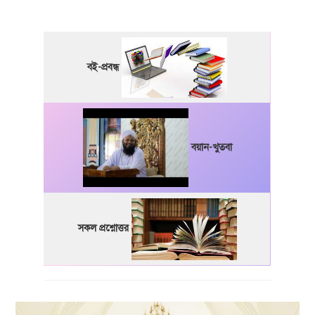
বই-প্রবন্ধ
বয়ান-খুতবা
সকল প্রশ্নোত্তর