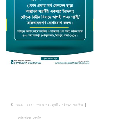
© ২০১৬ - ২০১৭ কোরআনের জ্যোতি. সর্বসত্ত্ব সংরক্ষিত |
মাওলানা উমায়ের কোব্বাদী
নকশবন্দী
কোরআনের জ্যোতি
তৈরি করেছে ডায়নামিক সলভারস বাংলাদেশ
PRIVACY
POLICY