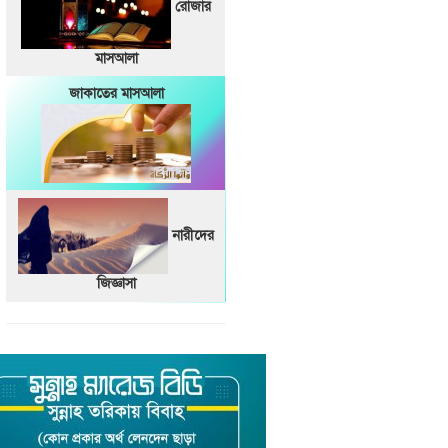
রোজার
মাসআলা
জাকাতের মাসআলা
নারীদের
জিজ্ঞাসা