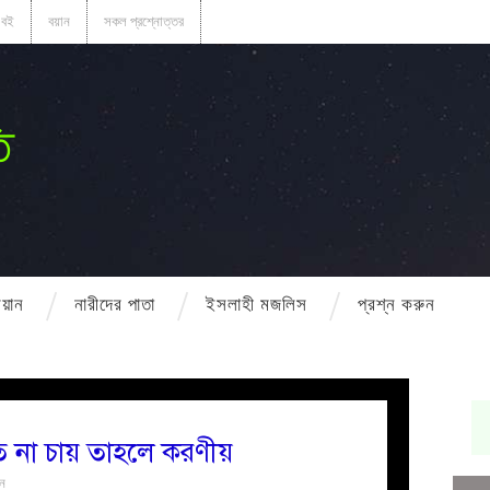
বই
বয়ান
সকল প্রশ্নোত্তর
ি
বয়ান
নারীদের পাতা
ইসলাহী মজলিস
প্রশ্ন করুন
তে না চায় তাহলে করণীয়
ুন