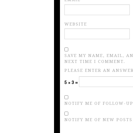
WEBSITE
SAVE MY NAME, EMAIL, A
NEXT TIME I COMMENT.
PLEASE ENTER AN ANSWER 
5 × 3 =
NOTIFY ME OF FOLLOW-UP
NOTIFY ME OF NEW POSTS