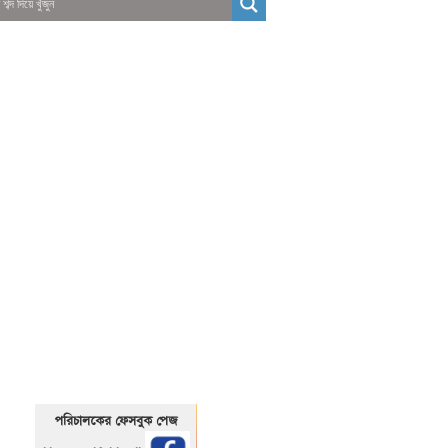
01325466920
1325466920
পরিচালকের ফেসবুক পেজ