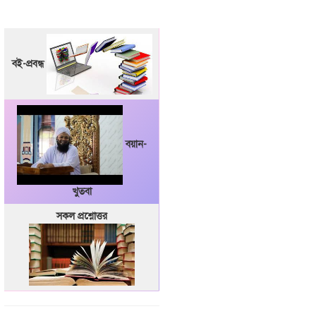
বই-প্রবন্ধ
বয়ান-
খুতবা
সকল প্রশ্নোত্তর