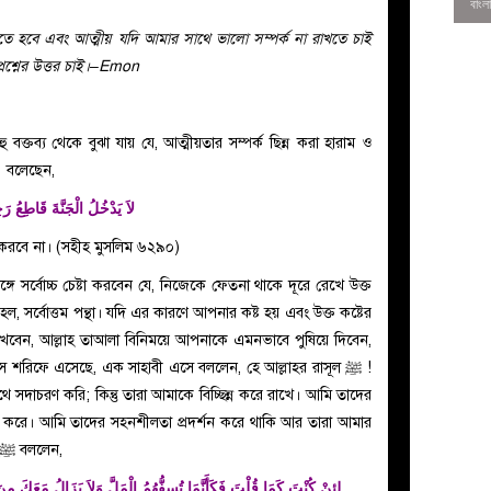
হতে হবে এবং আত্মীয় যদি আমার সাথে ভালো সম্পর্ক না রাখতে চাই
শ্নের উত্তর চাই।–Emon
 বক্তব্য থেকে বুঝা যায় যে, আত্মীয়তার সম্পর্ক ছিন্ন করা হারাম ও
বিরা গুনাহ। যেমন এক হাদিসে রাসূলুল্লাহ ﷺ বলেছেন,
لاَ يَدْخُلُ الْجَنَّةَ قَاطِعُ رَ
রবেশ করবে না। (সহীহ মুসলিম ৬২৯০)
্গে সর্বোচ্চ চেষ্টা করবেন যে, নিজেকে ফেতনা থাকে দূরে রেখে উক্ত
হল, সর্বোত্তম পন্থা। যদি এর কারণে আপনার কষ্ট হয় এবং উক্ত কষ্টের
0
াখবেন, আল্লাহ তাআলা বিনিময়ে আপনাকে এমনভাবে পুষিয়ে দিবেন,
শরিফে এসেছে, এক সাহাবী এসে বললেন, হে আল্লাহর রাসূল ﷺ !
সদাচরণ করি; কিন্তু তারা আমাকে বিচ্ছিন্ন করে রাখে। আমি তাদের
র করে। আমি তাদের সহনশীলতা প্রদর্শন করে থাকি আর তারা আমার
সঙ্গে মূৰ্খসুলভ আচরণ করে। তখন রাসূলুল্লাহ ﷺ বললেন,
لئِنْ كُنْتَ كَمَا قُلْتَ فَكَأَنَّمَا تُسِفُّهُمُ الْمَلَّ وَلاَ يَزَالُ مَعَكَ مِ