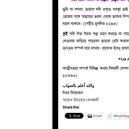
তুমি যা বললে, তাহলে যদি প্রকৃত অবস্থা তাই
তোমার সঙ্গে আল্লাহর তরফ থেকে তাদের বিপক্
বহাল থাকবে। ((সহীহ মুসলিম ৬২৯৪)
দুই.
যদি উক্ত উত্তম পন্থা গ্রহণ করতে না 
ফেতনায় জড়িয়ে পাড়বেন তাহলে চেষ্টা করবেন 
নূন্যতম সম্পর্ক ধরে রাখার। হাফেজ ইবনু হা
 ورده
আত্মীয়তার সম্পর্ক বিচ্ছিন্ন করার বিষয়টি কেবল
১০/৪৯৬)
والله أعلم بالصواب
উত্তর দিয়েছেন
শায়েখ উমায়ের কোব্বাদী
Share this:
Email
WhatsAp