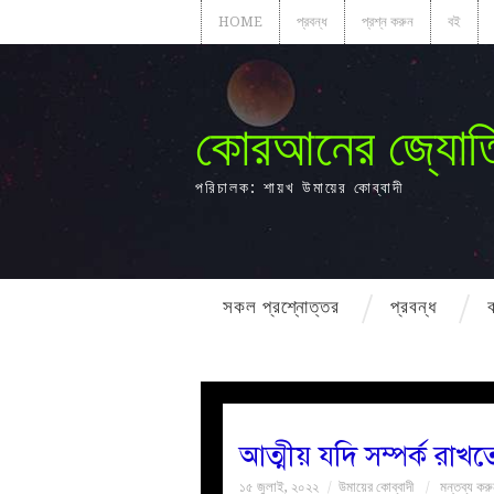
HOME
প্রবন্ধ
প্রশ্ন করুন
বই
কোরআনের জ্যোত
পরিচালক: শায়খ উমায়ের কোব্বাদী
সকল প্রশ্নোত্তর
প্রবন্ধ
আত্মীয় যদি সম্পর্ক রাখ
১৫ জুলাই, ২০২২
উমায়ের কোব্বাদী
মন্তব্য কর