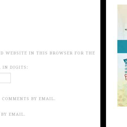
ND WEBSITE IN THIS BROWSER FOR THE
IN DIGITS:
 COMMENTS BY EMAIL.
 BY EMAIL.