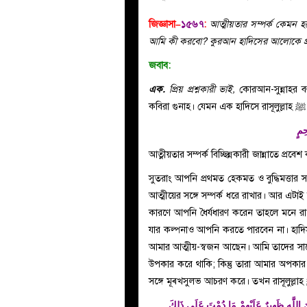
জিজ্ঞাসা–
১৫৬৭
:
আত্মীয়তার সম্পর্ক কেমন 
আমি কী করবো? কুরআন হাদিসের আলোকে প্র
জবাব:
এক.
প্রিয় প্রশ্নকারী ভাই,
কোরআন-সুন্নাহর বহু
ক
حِمٍ
আত্নীয়তার সম্পর্ক বিচ্ছিন্নকারী জান্নাতে প্
সুতরাং আপনি প্রথমত হেকমত ও বুদ্ধিমত্তার সঙ
আত্মীয়ের সঙ্গে সম্পর্ক ধরে রাখার। আর এটাই 
কারণে আপনি ধৈর্যধারণ করেন তাহলে মনে র
যার কল্পনাও আপনি করতে পারবেন না। হাদিস 
আমার আত্মীয়-স্বজন আছেন। আমি তাদের সাথে 
উপকার করে থাকি; কিন্তু তারা আমার অপকা
نَ اللَّهِ ظَهِيرٌ عَلَيْهِمْ مَا دُمْتَ عَلَى ذَلِكَ