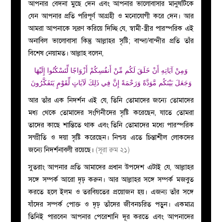
আপনার বেদনা মুছে দেন এবং আপনার ভালোবাসার মানুষটিকে
যেন আপনার প্রতি পরিপূর্ণ আগ্রহী ও মনোযোগী করে দেন। আর
আমরা আপনাকে স্মরণ করিয়ে দিচ্ছি যে, স্বামী-স্ত্রীর পারস্পরিক এই
অনাবিল ভালোবাসা কিন্তু আল্লাহর সৃষ্টি; বান্দা/বান্দীর প্রতি তাঁর
বিশেষ নেয়ামত। আল্লাহ বলেন,
وَمِنْ آيَاتِهِ أَنْ خَلَقَ لَكُم مِّنْ أَنفُسِكُمْ أَزْوَاجًا لِّتَسْكُنُوا إِلَيْهَا
وَجَعَلَ بَيْنَكُم مَّوَدَّةً وَرَحْمَةً إِنَّ فِي ذَلِكَ لَآيَاتٍ لِّقَوْمٍ يَتَفَكَّرُونَ
আর তাঁর এক নিদর্শন এই যে, তিনি তোমাদের জন্যে তোমাদের
মধ্য থেকে তোমাদের সংগিনীদের সৃষ্টি করেছেন, যাতে তোমরা
তাদের কাছে শান্তিতে থাক এবং তিনি তোমাদের মধ্যে পারস্পরিক
সম্প্রীতি ও দয়া সৃষ্টি করেছেন। নিশ্চয় এতে চিন্তাশীল লোকদের
জন্যে নিদর্শনাবলী রয়েছে।
(সূরা রুম ২১)
সুতরাং আপনার প্রতি আমাদের প্রধান উপদেশ এটাই যে, আল্লাহর
সঙ্গে সম্পর্ক আরো দৃঢ় করুন। আর আল্লাহর সঙ্গে সম্পর্ক
মজবুত
করতে হলে ইলম ও তরবিয়তের প্রয়োজন হয়। এজন্য তাঁর সঙ্গে
যাঁদের সম্পর্ক পোক্ত ও দৃঢ় তাঁদের জীবনচরিত পড়ুন। একমাত্র
তিনিই পারবেন আপনার পেরেশানি দূর করতে এবং আপনাদের