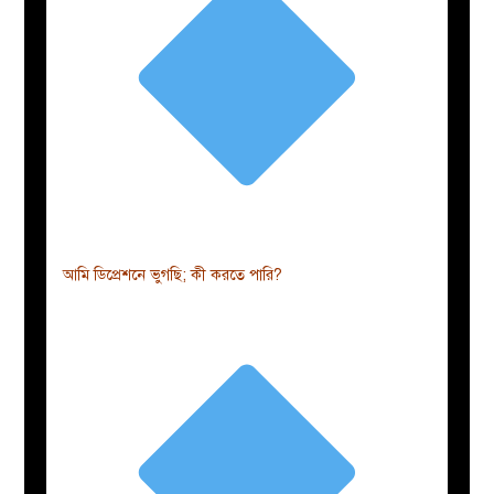
আমি ডিপ্রেশনে ভুগছি; কী করতে পারি?