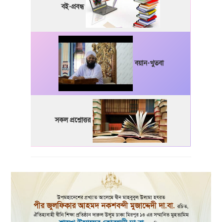
বই-প্রবন্ধ
বয়ান-খুতবা
সকল প্রশ্নোত্তর