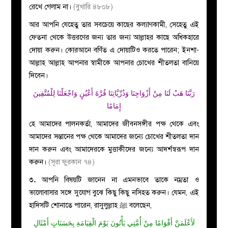
রেখে গেলাম না।
(বুখারি ৪৮০৮)
আর আপনি যেহেতু তার সবচেয়ে কাছের কল্যাণকামী, সেহেতু এই
ফেতনা থেকে উত্তরণের জন্য তার জন্য আল্লাহর কাছে অধিকহারে
দোয়া করুন।
কোরআনে বর্ণিত এ দোয়াটিও করতে পারেন; ইনশা-
আল্লাহ আল্লাহ আপনার স্বামীকে আপনার চোখের শীতলতা বানিয়ে
দিবেন।
رَبَّنَا هَبْ لَنَا مِنْ أَزْوَاجِنَا وَذُرِّيَّاتِنَا قُرَّةَ أَعْيُنٍ وَاجْعَلْنَا لِلْمُتَّقِينَ
إِمَامًا
হে আমাদের পালনকর্তা, আমাদের জীবনসঙ্গীর পক্ষ থেকে এবং
আমাদের সন্তানের পক্ষ থেকে আমাদের জন্যে চোখের শীতলতা দান
দান করুন এবং আমাদেরকে মুত্তাকীদের জন্যে আদর্শস্বরূপ দান
করুন।
(সূরা ফুরকান ৭৪)
৩
.
আপনি বিষয়টি জানেন না এমনভাবে তাকে নম্রতা ও
ভালোবাসার সঙ্গে সুযোগ বুঝে কিছু কিছু নসিহত করুন। যেমন, এই
হাদিসটি শোনাতে পারেন, রাসুলুল্লাহ ﷺ বলেছেন,
لَأَعْلَمَنَّ أَقْوَامًا مِنْ أُمَّتِي يَأْتُونَ يَوْمَ الْقِيَامَةِ بِحَسَنَاتٍ أَمْثَالِ