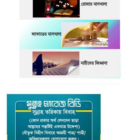
রোজার মাসআলা
জাকাতের মাসআলা
নারীদের জিজ্ঞাসা