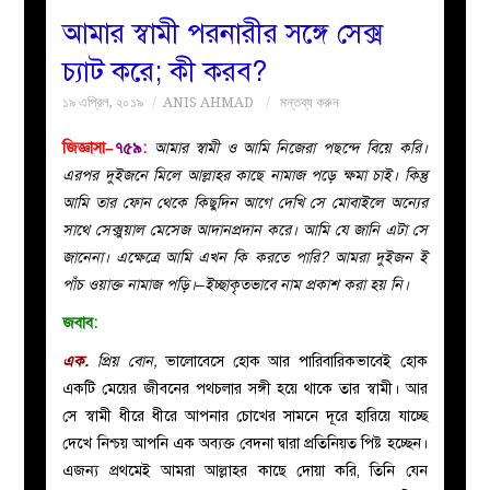
আমার স্বামী পরনারীর সঙ্গে সেক্স
বয়ান
চ্যাট করে; কী করব?
১৯ এপ্রিল, ২০১৯
ANIS AHMAD
মন্তব্য করুন
নারীদের
জিজ্ঞাসা–
৭৫৯
:
আমার স্বামী ও আমি নিজেরা পছন্দে বিয়ে করি।
পাতা
এরপর দুইজনে মিলে আল্লাহর কাছে নামাজ পড়ে ক্ষমা চাই। কিন্তু
আমি তার ফোন থেকে কিছুদিন আগে দেখি সে মোবাইলে অন্যের
ইসলাহী
সাথে সেক্সুয়াল মেসেজ আদানপ্রদান করে। আমি যে জানি এটা সে
জানেনা। এক্ষেত্রে আমি এখন কি করতে পারি? আমরা দুইজন ই
মজলিস
পাঁচ ওয়াক্ত নামাজ পড়ি।–ইচ্ছাকৃতভাবে নাম প্রকাশ করা হয় নি।
জবাব:
প্রশ্ন
এক.
প্রিয় বোন,
ভালোবেসে হোক আর পারিবারিকভাবেই হোক
করুন
একটি মেয়ের জীবনের পথচলার সঙ্গী হয়ে থাকে তার স্বামী। আর
সে স্বামী ধীরে ধীরে আপনার চোখের সামনে দূরে হারিয়ে যাচ্ছে
দেখে নিশ্চয় আপনি এক অব্যক্ত বেদনা দ্বারা প্রতিনিয়ত পিষ্ট হচ্ছেন।
এজন্য প্রথমেই আমরা আল্লাহর কাছে দোয়া করি, তিনি যেন