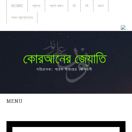
HOME
প্রবন্ধ
প্রশ্ন করুন
বই
বই
বয়ান
সকল প্রশ্নোত্তর
কোরআনের জ্যোতি
পরিচালক: শায়খ উমায়ের কোব্বাদী
MENU
সকল
প্রশ্নোত্তর
প্রবন্ধ