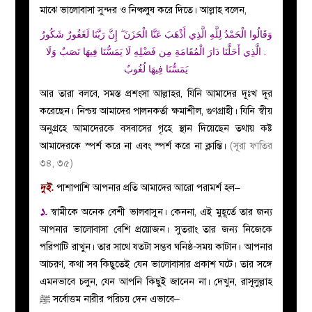
মাঝে ভালোবাসা সুন্দর ও নিষ্কলুষ করে দিতে। আল্লাহ বলেন,
وَقَالُوا الْحَمْدُ لِلَّهِ الَّذِي أَذْهَبَ عَنَّا الْحَزَنَ ۖ إِنَّ رَبَّنَا لَغَفُورٌ شَكُورٌ
. الَّذِي أَحَلَّنَا دَارَ الْمُقَامَةِ مِن فَضْلِهِ لَا يَمَسُّنَا فِيهَا نَصَبٌ وَلَا
يَمَسُّنَا فِيهَا لُغُوبٌ
আর তারা বলবে, সমস্ত প্রশংসা আল্লাহর, যিনি আমাদের দূঃখ দূর
করেছেন। নিশ্চয় আমাদের পালনকর্তা ক্ষমাশীল, গুণগ্রাহী। যিনি স্বীয়
অনুগ্রহে আমাদেরকে বসবাসের গৃহে স্থান দিয়েছেন তথায় কষ্ট
আমাদেরকে স্পর্শ করে না এবং স্পর্শ করে না ক্লান্তি।
(সূরা ফাতির
৩৪, ৩৫)
দুই.
পাশাপাশি আপনার প্রতি আমাদের আরো পরামর্শ হল–
১.
স্বামীকে অনেক বেশী ভালবাসুন। কেননা, এই মুহূর্তে তার জন্য
আপনার ভালোবাসা বেশি প্রয়োজন। সুতরাং তার জন্য নিজেকে
পরিপাটি রাখুন। তার সাথে যতটা সম্ভব ঘনিষ্ঠ-সময় কাটান। আপনার
আচরণ, কথা সব কিছুতেই যেন ভালোবাসার প্রকাশ ঘটে। তার সঙ্গে
এমনভাবে চলুন, যেন আপনি কিছুই জানেন না। দেখুন, রাসূলুল্লাহ
ﷺ সর্বোত্তম নারীর পরিচয় দেন এভাবে–