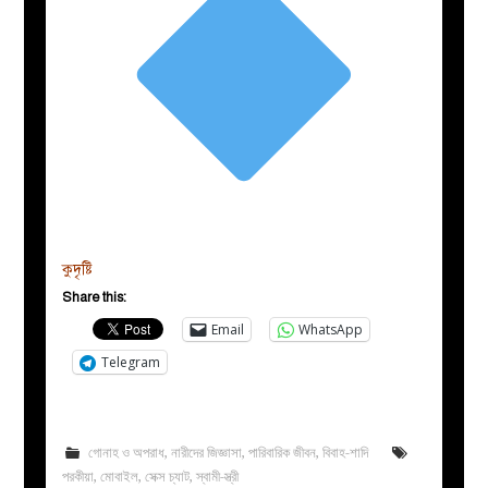
কুদৃষ্টি
Share this:
Email
WhatsApp
Telegram
গোনাহ ও অপরাধ
,
নারীদের জিজ্ঞাসা
,
পারিবারিক জীবন
,
বিবাহ-শাদি
পরকীয়া
,
মোবাইল
,
সেক্স চ্যাট
,
স্বামী-স্ত্রী