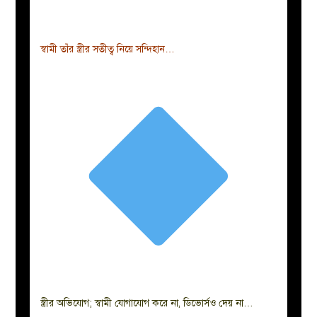
স্বামী তাঁর স্ত্রীর সতীত্ব নিয়ে সন্দিহান…
স্ত্রীর অভিযোগ; স্বামী যোগাযোগ করে না, ডিভোর্সও দেয় না…