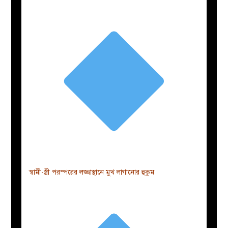
স্বামী-স্ত্রী পরস্পরের লজ্জাস্থানে মুখ লাগানোর হুকুম