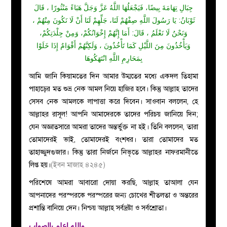
جِبَالِ تِهَامَةَ بِيضًا، فَيَجْعَلُهَا اللَّهُ عَزَّ وَجَلَّ هَبَاءً مَنْثُورًا ، قَالَ
ثَوْبَانُ: يَا رَسُولَ اللَّهِ صِفْهُمْ لَنَا، جَلِّهِمْ لَنَا أَنْ لَا نَكُونَ مِنْهُمْ ،
وَنَحْنُ لَا نَعْلَمُ ، قَالَ: أَمَا إِنَّهُمْ إِخْوَانُكُمْ، وَمِنْ جِلْدَتِكُمْ،
وَيَأْخُذُونَ مِنَ اللَّيْلِ كَمَا تَأْخُذُونَ ، وَلَكِنَّهُمْ أَقْوَامٌ إِذَا خَلَوْا
بِمَحَارِمِ اللَّهِ انْتَهَكُوهَا
আমি জানি কিয়ামতের দিন আমার উম্মতের মধ্যে একদল তিহামা
পাহাড়ের মত শুভ্র নেক আমল নিয়ে হাজির হবে। কিন্তু আল্লাহ তাদের
সেসব নেক আমলকে লাপাত্তা করে দিবেন। সাওবান বললেন, হে
আল্লাহর রাসূল! আপনি আমাদেরকে তাদের পরিচয় জানিয়ে দিন;
যেন অজ্ঞাতসারে আমরা তাদের অন্তর্ভুক্ত না হই। তিনি বললেন, তারা
তোমাদেরই ভাই, তোমাদেরই বংশধর। তারা তোমাদের মত
তাহাজ্জুদগুজার। কিন্তু তারা নির্জনে নিভৃতে আল্লাহর নাফরমানীতে
লিপ্ত হয়।
(ইবন মাজাহ ৪২৪৫)
পরিশেষে আমরা আবারো দোয়া করছি, আল্লাহ তাআলা যেন
আপনাদের পরস্পরকে পরস্পরের জন্য চোখের শীতলতা ও অন্তরের
প্রশান্তি বানিয়ে দেন। নিশ্চয় আল্লাহ সর্বদ্রষ্টা ও সর্বশ্রোতা।
والله اعلم بالصواب