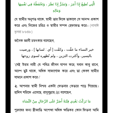
الَّتِي تُطِيعُ إِذَا أَمَرَ ، وَتَسُرُّ إِذَا نَظَرَ ، وَتَحْفَظُهُ فِي نَفْسِهَا
وَمَالِهِ
যে স্বামীর অনুগত থাকে, স্বামী তার দিকে তাকালে সে আনন্দ প্রকাশ
করে এবং নিজের চরিত্র ও স্বামীর সম্পদ হেফাজত করে।
(নাসাঈ
কুবরা ৮৬৩৮)
জনৈক জ্ঞানী চমৎকার বলেছেন,
خير النساء ما عفَّت ، وكفّت [ أي : لسانها ] ، ورضيت
باليسير، وأكثرت التزين ، ولم تُظهره لسوى زوجها
‘সেই উত্তম নারী যে পবিত্র জীবন যাপন করে, যবান কাবু রাখে,
অল্পে তুষ্ট থাকে, অধিক সাজগোজ করে এবং তা কেবল স্বামীর
সামনে প্রকাশ করে।’
২.
আপনার স্বামী নিশ্চয় একটা ফেতনার ভেতরে পড়ে গিয়েছে।
হাদিস শরিফে এসেছে, রাসুলুল্লাহ ﷺ বলেছেন,
مَا تَرَكْتُ بَعْدِي فِتْنَةً أَضَرَّ عَلَى الرِّجَالِ مِنْ النِّسَاءِ
পুরুষের জন্য স্ত্রীজাতি অপেক্ষা অধিক ক্ষতিকর কোন ফিতনা আমি