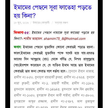
ইমামের পেছনে সূরা ফাতেহা পড়তে
বয়ান
হয় কিনা?
১৮ জুন, ২০১৬
উমায়ের কোব্বাদী
মন্তব্য করুন
নারীদের
জিজ্ঞাসা-
৫৫
:
ইমামের পেছনে নামাজে সূরা ফাতেহা পড়তে হয়
পাতা
কিনা?
–শামীম আহমেদ.
shamim75_8@hotmail.com
জবাব:
ইমামের পেছনে মুক্তাদির কোনো কেরাতই পড়তে হয়না।
ইসলাহী
কারণ,ইমামের কেরাতই মুক্তাদির পক্ষে যথেষ্ট হয়ে যায়।হযরত
জাবের বিন আব্দুল্লাহ (রাঃ) থেকে বর্ণিত যে, নিশ্চয় রাসূলুল্লাহ
মজলিস
(সাঃ)ইরশাদ করেছেন যে, যে ব্যক্তির ইমাম আছে তার ইমামের
কেরাতই তার জন্য কেরাত বলে ধর্তব্য হবে।
(সুনানে ইবনে মাজাহ,
প্রশ্ন
হাদীস নং-৮৫০, সুনানুল বায়হাকী কুবরা, হাদীস নং-২৭২৩, সুনানে
দারা কুতনী, হাদীস নং-১, তাহাবী শরীফ, হাদীস নং-১১৮৬,
করুন
মুসনাদে আহমাদ, হাদীস নং-১৪৬৪৩, মুসনাদে আব্দ বিন হুমাইদ,
হাদীস নং-১০৫০, মুসান্নাফ ইবনে আবী শাইবা, হাদীস নং-৩৮০০,
মুসান্নাফে আব্দুর রাজ্জাক, হাদীস নং-২৭৯৭, আল মুজামুল
আওসাত, হাদীস নং-৭৫৭৯, মুয়াত্তা ইমাম মুহাম্মদ-৯৬, মুসনাদে