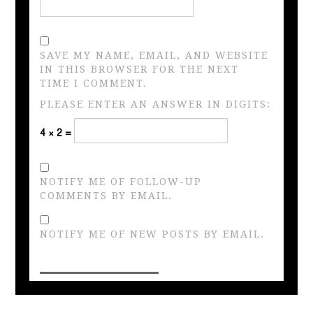
SAVE MY NAME, EMAIL, AND WEBSITE
IN THIS BROWSER FOR THE NEXT
TIME I COMMENT.
PLEASE ENTER AN ANSWER IN DIGITS:
4 × 2 =
NOTIFY ME OF FOLLOW-UP
COMMENTS BY EMAIL.
NOTIFY ME OF NEW POSTS BY EMAIL.