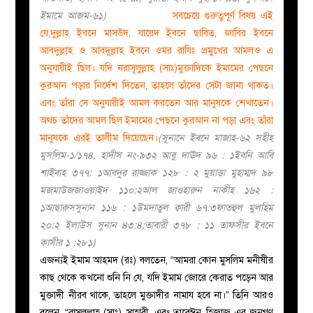
ইমামে আজম-৬১)
সবচেয়ে গুরুত্বপূর্ণ বিষয় এই
যে,দুল্লাহ ইবনে মাসউদ, যায়েদ ইবনে ছাবিত, জাবির ইবনে
আবদুল্লাহ ও আবদুল্লাহ ইবনে ওমর রাযিঃ প্রমুখের আমলও এ
অনুযায়ীই ছিল। যদি নরাসূলুল্লাহ (সাঃ)মুক্তাদিকে ইমামের পেছনে
কুরআন পড়ার নির্দেশ দিতেন, তাহলে তাঁদের সেটা জানা থাকত।
এবং তাঁরা সে অনুযায়ীই আমল করতেন আর মানুষকে শেখাতেন।
অথচ তাঁদের আমল ছিল ইমামের পেছনে কুরআন না পড়া এবং তাঁরা
মানুষকে এরই তালীম দিয়েছেন।
(সুনানে ইবনে মাজাহ-৬২ সহীহ
মুসলিম-১/১৭৪, হাদীস নং-৯৩২ আবু দাঊদ ৯৬ : ১ইবনি আবি
শাইবাহ ৩৭৭: ১আবদুর রাজ্জাক ১২৮ : ২ মুয়াত্তা মুহাম্মদ ৯৮
মজমাউজজাওয়াইদ ১১০:২আল জাওহারুন নাকীহ ১৬২ :
১আছারুসসুনান ১১৬ : ১উমদাতুল ক্বারী ৬৭:৩ফাতহুল মুলহিম
২০:২ ইলাউস সুনান ৪৩:৪;তাবারী ৩৭৮ : ১১ তাফসীর ইবনে
কাসীর ১ :২৮১)
এজন্যই ইমাম আহমদ (রঃ) বলতেন, “আমরা কোন মুসলিম মনীষীর
কাছ থেকে কখনো শুনি নি যে, যদি ইমাম জোরে কেরাত পড়েন আর
মুক্তাদী নীরব থাকে, তাহলে মুক্তাদীর নামায হবে না।” তি্নি আরও
বলেন, “রাসূলুল্লাহ (সাঃ), সাহাবী, এবং তাবেঈন, হিজাজ এর জনগণ