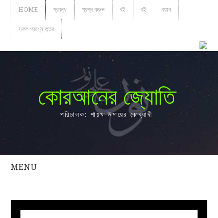
HOME
প্রবন্ধ
প্রশ্ন করুন
বই
বই
বয়ান
সকল প্রশ্নোত্তর
কোরআনের জ্যোতি
পরিচালক: শায়খ উমায়ের কোব্বাদী
MENU
সকল
প্রশ্নোত্তর
প্রবন্ধ