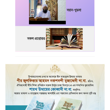
বয়ান-খুতবা
সকল প্রশ্নোত্তর