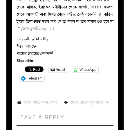
থেকে মালিক, ইরাকের মনীষীদের থেকে ছাওরী, সিরিয়ার জনগণ
থেকে আওযায়ী এবং মিশর থেকে লাইছ, কেউ বলেননি, যে ব্যক্তির
ইমাম তিলাওয়াত করল আর সে তা করল না তার নামায শুদ্ধ হবে না
।”
(আল মুগনী ৬০২ : ১ )
والله اعلم بالصواب
উত্তর দিয়েছেন
শায়েখ উমায়ের কোব্বাদী
Share this:
Email
WhatsApp
Telegram
আহলে হাদীস
,
নামায
,
সালাত
ইমামের পেছনে
,
সূরা ফাতেহা পড়া
LEAVE A REPLY