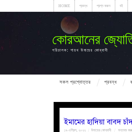
HOME
প্রবন্ধ
প্রশ্ন করুন
বই
কোরআনের জ্যোত
পরিচালক: শায়খ উমায়ের কোব্বাদী
সকল প্রশ্নোত্তর
প্রবন্ধ
ইমামের হাদিয়া বাবদ চাঁ
১৯ এপ্রিল, ২০২২
উমায়ের কোব্বাদী
মন্তব্য কর