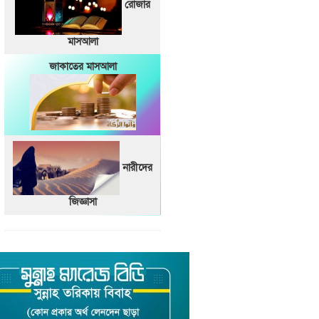
রোজার
মাসআলা
জাকাতের মাসআলা
নারীদের
জিজ্ঞাসা