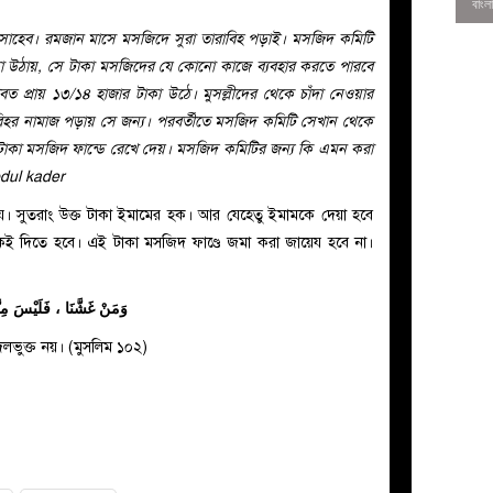
হেব। রমজান মাসে মসজিদে সুরা তারাবিহ পড়াই। মসজিদ কমিটি
টাকা উঠায়, সে টাকা মসজিদের যে কোনো কাজে ব্যবহার করতে পারবে
 বাবত প্রায় ১৩/১৪ হাজার টাকা উঠে। মুসল্লীদের থেকে চাঁদা নেওয়ার
িহর নামাজ পড়ায় সে জন্য। পরবর্তীতে মসজিদ কমিটি সেখান থেকে
কি টাকা মসজিদ ফান্ডে রেখে দেয়। মসজিদ কমিটির জন্য কি এমন করা
bdul kader
য়েয। সুতরাং উক্ত টাকা ইমামের হক। আর যেহেতু ইমামকে দেয়া হবে
াকেই দিতে হবে। এই টাকা মসজিদ ফাণ্ডে জমা করা জায়েয হবে না।
وَمَنْ غَشَّنَا ، فَلَيْسَ مِنّ
0
দলভুক্ত নয়। (মুসলিম ১০২)