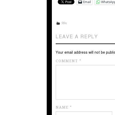
Email
WhatsAp
বিবিধ
LEAVE A REPLY
Your email address will not be publi
COMMENT
*
NAME
*