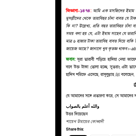
জিজ্ঞাসা–
১৪৭৪
:
আমি এক মসজিদের ইমাম সা
মুসল্লীদের থেকে তারাবিহর চাঁদা বাবত যে 
কি না? উল্লেখ্য, প্রতি বছর তারাবিহর চাঁদা
সময় বলা হয় যে, এটা ইমাম সাহেব যে তারাব
মাত্র ৬ হাজার টাকা তারাবিহ বাবত দিয়ে বা
জায়েজ আছে? জানালে খুব কৃতজ্ঞ থাকব।–a
জবাব:
সূরা তারাবী পড়িয়ে হাদিয়া নেয়া জা
বলে উক্ত টাকা তোলা হচ্ছে, সুতরাং এটা ত
হাদিস শরিফে এসেছে, রাসূলুল্লাহ
ﷺ
বলেছেন,
َا
যে আমাদের সঙ্গে প্রতারণা করে, সে আমাদের 
والله أعلم بالصواب
উত্তর দিয়েছেন
শায়েখ উমায়ের কোব্বাদী
Share this: