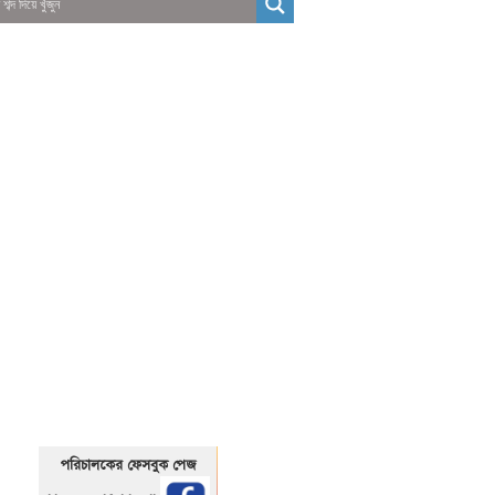
01325466920
1325466920
পরিচালকের ফেসবুক পেজ