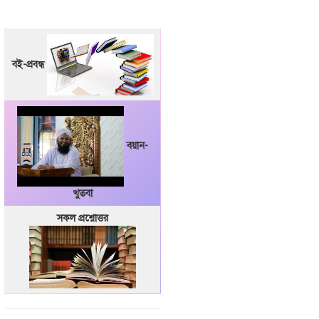
বই-প্রবন্ধ
বয়ান-
খুতবা
সকল প্রশ্নোত্তর