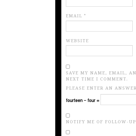
EMAIL
*
WEBSITE
SAVE MY NAME, EMAIL, A
NEXT TIME I COMMENT.
PLEASE ENTER AN ANSWER 
fourteen − four =
NOTIFY ME OF FOLLOW-UP