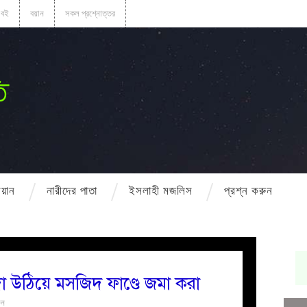
বই
বয়ান
সকল প্রশ্নোত্তর
ি
বয়ান
নারীদের পাতা
ইসলাহী মজলিস
প্রশ্ন করুন
দা উঠিয়ে মসজিদ ফাণ্ডে জমা করা
ুন