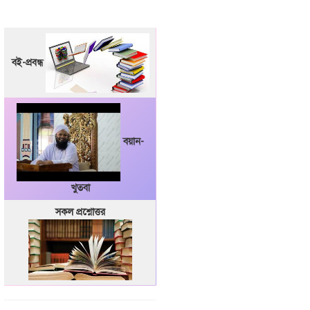
বই-প্রবন্ধ
বয়ান-
খুতবা
সকল প্রশ্নোত্তর