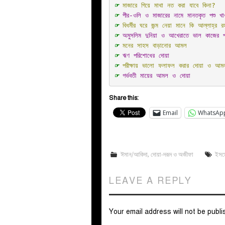
☞ 
মাজারে গিয়ে মাথা নত করা যাবে কিনা?
☞ 
পীর-ওলি ও মাজারের নামে মানতকৃত পশু খা
☞ 
বিধর্মীর ঘ
☞ 
অমুসলিম দুনিয়া ও আখেরাতে ভাল কাজের প্
☞ 
মনের সাহস বাড়ানোর আমল
☞ 
ঋণ পরিশোধের দোয়া
☞ 
পরীক্ষায় ভালো ফলাফল করার দোয়া ও আম
☞ 
গর্ভবতী মায়ের আমল ও দোয়া
Share this:
Email
WhatsAp
ঈমান/আকিদা
,
দোয়া-দরূদ ও অজীফা
ইসম
LEAVE A REPLY
Your email address will not be publi