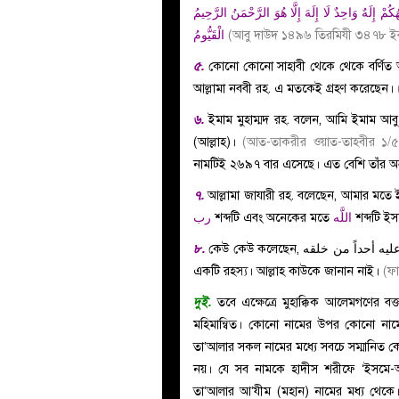
الْقَيُّومُ
(আবু দাউদ ১৪৯৬ তিরমিযী ৩৪৭৮ 
৫.
কোনো কোনো সাহাবী থেকে থেকে বর্ণিত
আল্লামা নববী রহ. এ মতকেই গ্রহণ করেছেন।
৬.
ইমাম মুহাম্মদ রহ. বলেন, আমি ইমাম আব
(আল্লাহ)।
(আত-তাকরীর ওয়াত-তাহবীর ১/৫
নামটিই ২৬৯৭ বার এসেছে। এত বেশি তাঁর অন
৭.
আল্লামা জাযারী রহ. বলেছেন, আমার মত
رب
শব্দটি এবং অনেকের মতে
اللَّه
শব্দটি ই
৮.
কেউ কেউ কলেছেন, استأثر الله تعالى بعلم الاسم الأعظم ولم يطلع عليه أحداً من خلقه ইসমে আ’যম
একটি রহস্য। আল্লাহ কাউকে জানান নাই।
(ফা
দুই.
তবে এক্ষেত্রে মুহাক্কিক আলেমগণের বক
মহিমান্বিত। কোনো নামের উপর কোনো নামে
তা’আলার সকল নামের মধ্যে সবচে সম্মানিত কোনটি
নয়। যে সব নামকে হাদীস শরীফে ‘ইসমে-আ’য
তা’আলার আ’যীম (মহান) নামের মধ্য থেকে