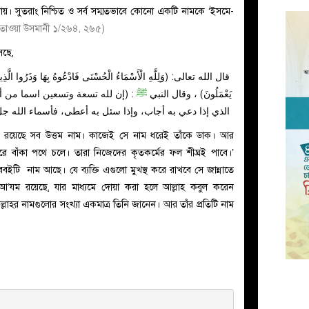
যায়। সুতরাং নিশ্চিত ও সর্ব সম্মতভাবে কোনো একটি নামকে ‘ইসমে-
তাওয়া উসমানী ১/২৬৪, ২৬৫)
েছে,
قال الله تعالى: (وَلِلَّهِ الْأَسْمَاءُ الْحُسْنَى فَادْعُوهُ بِهَا وَذَرُوا الَّذِ
يَعْمَلُونَ) ، وقال النبي
ﷺ
إن لله تسعة وتسعين اسما من أحصاه
الذي إذا دعي به أجاب، وإذا سئل به أعطى، فأسماء الله جل 
য রয়েছে সব উত্তম নাম। কাজেই সে নাম ধরেই তাঁকে ডাক। আর
ারে বাঁকা পথে চলে। তারা নিজেদের কৃতকর্মের ফল শীঘ্রই পাবে।’
আ’যম
রয়েছে, যার মাধ্যমে দোয়া করা হলে আল্লাহ কবুল করেন
ল্লাহর নামগুলোর সংখ্যা একমাত্র তিনি জানেন। আর তাঁর প্রতিটি নাম