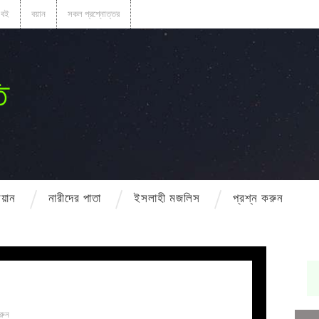
বই
বয়ান
সকল প্রশ্নোত্তর
ি
বয়ান
নারীদের পাতা
ইসলাহী মজলিস
প্রশ্ন করুন
রুন