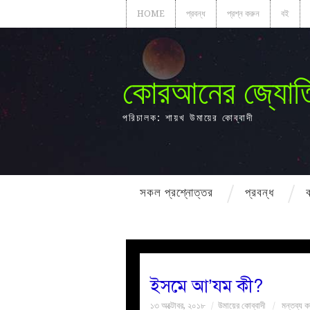
HOME
প্রবন্ধ
প্রশ্ন করুন
বই
কোরআনের জ্যোত
পরিচালক: শায়খ উমায়ের কোব্বাদী
সকল প্রশ্নোত্তর
প্রবন্ধ
ইসমে আ’যম কী?
১৩ অক্টোবর, ২০১৮
উমায়ের কোব্বাদী
মন্তব্য ক