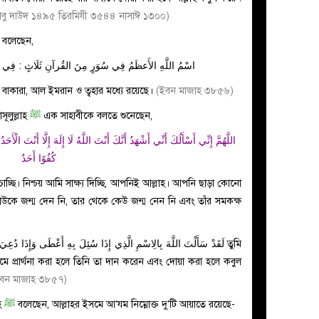
বু দাউদ ১৪৯৫ তিরমিযী ৩৫৪৪ নাসাঈ ১৩০০)
বলেছেন,
اسْمُ اللَّهِ الأَعظَمُ فِي سُوَرٍ مِنَ القُرآنِ ثَلَاثٍ : فِي
াকারা, আল ইমরান ও ত্বহার মধ্যে রয়েছে।
(ইবন মাজাহ ৩৮৫৬)
সূলুল্লাহ
ﷺ
এক সাহাবীকে বলতে শুনেছেন,
اللَّهُمَّ إِنِّي أَسْأَلُكَ أَنِّي أَشْهَدُ أَنَّكَ أَنْتَ اللَّهُ لَا إِلَهَ إِلَّا أَنْتَ الْأَحَ
كُفُوًا أَحَدٌ
চাচ্ছি। নিশ্চয় আমি সাক্ষ্য দিচ্ছি, আপনিই আল্লাহ। আপনি ছাড়া কোনো
কাউকে জন্ম দেন নি, তার থেকে কেউ জন্ম নেন নি এবং তাঁর সমকক্ষ
لَقَدْ سَأَلْتَ اللَّهَ بِالِاسْمِ الَّذِي إِذَا سُئِلَ بِهِ أَعْطَى وَإِذَا دُعِيَ
তুমি
মে প্রার্থনা করা হলে তিনি তা দান করেন এবং দোয়া করা হলে কবুল
ইবন মাজাহ ৩৮৫৭)
াহ
ﷺ
বলেছেন, আল্লাহর ইসমে আ’যম নিম্নোক্ত দু’টি আয়াতে রয়েছে-