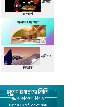
রোজার
মাসআলা
জাকাতের মাসআলা
নারীদের
জিজ্ঞাসা