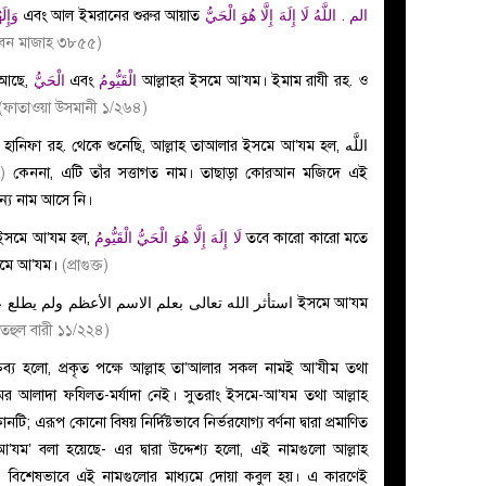
وَإِلَهُكُمْ إِلَهٌ وَاحِدٌ لَا إِلَهَ إِلَّا هُوَ الرَّحْمَنُ الرَّحِيمُ
এবং আল ইমরানের শুরুর আয়াত
الم . اللَّهُ لَا إِلَهَ إِلَّا هُوَ الْحَيُّ
ইবন মাজাহ ৩৮৫৫)
 আছে,
الْحَيُّ
এবং
الْقَيُّومُ
আল্লাহর ইসমে আ’যম।
ইমাম রাযী রহ. ও
(ফাতাওয়া উসমানী ১/২৬৪)
ু হানিফা রহ. থেকে শুনেছি, আল্লাহ তাআলার ইসমে আ’যম হল,
اللَّه
)
কেননা, এটি তাঁর সত্তাগত নাম। তাছাড়া কোরআন মজিদে এই
্য নাম আসে নি।
ে ইসমে আ’যম হল,
لَا إِلَهَ إِلَّا هُوَ الْحَيُّ الْقَيُّومُ
তবে কারো কারো মতে
সমে আ’যম।
(প্রাগুক্ত)
তহুল বারী ১১/২২৪)
্তব্য হলো, প্রকৃত পক্ষে আল্লাহ তা’আলার সকল নামই আ’যীম তথা
র আলাদা ফযিলত-মর্যাদা নেই। সুতরাং ইসমে-আ’যম তথা আল্লাহ
; এরূপ কোনো বিষয় নির্দিষ্টভাবে নির্ভরযোগ্য বর্ণনা দ্বারা প্রমাণিত
ম’ বলা হয়েছে- এর দ্বারা উদ্দেশ্য হলো, এই নামগুলো আল্লাহ
। বিশেষভাবে এই নামগুলোর মাধ্যমে দোয়া কবুল হয়। এ কারণেই