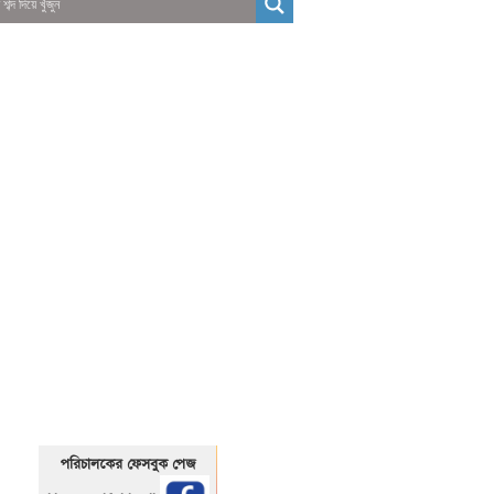
01325466920
1325466920
পরিচালকের ফেসবুক পেজ