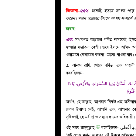
জিজ্ঞাসা–
৫৫২
:
শুনেছি, ইসমে আ’যম পড়ে 
করেন। মহান আল্লাহর ইসমে আ’যম সম্পর্কে এ
জবাব:
এক.
সাধারণত আল্লাহর পবিত্র নামকেই ‘ইস
হওয়ার সম্ভাবনা বেশী। তবে ইসমে আ’যম আল্লাহ
ওলামায়ে কেরামের বক্তব্য -মন্তব্য পাওয়া যায়।
১.
আনাস রাযি. থেকে বর্ণিত, এক সাহাবী র
করেছিলেন-
َرِيكَ لك الْمَنَّانُ بَدِيعَ السَّمَوَاتِ وَالأَرْضِ
، يَا ذَا
قَيُّومُ
অর্থাৎ, হে আল্লাহ! আপনার নিকট এই অসীলায
কোন উপাস্য নেই, আপনি এক, আপনার কোন 
সৃষ্টিকর্তা, হে মর্যাদা ও সম্মান দানের অধিকারী। হ
ওই সময় রাসূলুল্লাহ
ﷺ
বলেছিলেন-
 بِهِ أَعْطَى
‘এই লোক মহান আল্লাহর ওই ইসমে আ’যমের মা