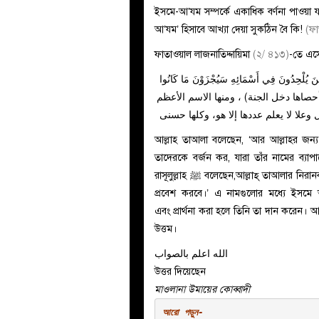
ইসমে-আ’যম সম্পর্কে একাধিক বর্ণনা পাওয়া 
আ’যম’ হিসাবে আখ্যা দেয়া সুকঠিন বৈ কি!
(ফা
ফাতাওয়াল লাজনাতিদ্দায়িমা
(২/ ৪১৩)
-তে এস
ينَ يُلْحِدُونَ فِي أَسْمَائِهِ سَيُجْزَوْنَ مَا كَانُوا
: (ا دخل الجنة) ، ومنها الاسم الأعظم
وعلا لا يعلم عددها إلا هو، وكلها حسنى
আল্লাহ তাআলা বলেছেন, ‘আর আল্লাহর জন্
তাদেরকে বর্জন কর, যারা তাঁর নামের ব্যাপ
রাসূলুল্লাহ ﷺ বলেছেন,আল্লাহ্ তাআলার নিরানববইটি নাম আছে। যে ব্যক্তি এগুলো মুখস্থ করে রাখবে সে জান্নাতে
প্রবেশ করবে।’ এ নামগুলোর মধ্যে
ইসমে 
এবং প্রার্থনা করা হলে তিনি তা দান করেন। আ
উত্তম।
الله اعلم بالصواب
উত্তর দিয়েছেন
মাওলানা উমায়ের কোব্বাদী