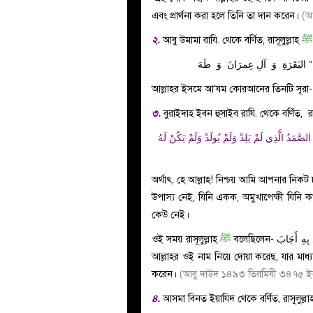
এবং প্রার্থনা করা হলে তিনি তা দান করেন।
(আ
২.
আবু উমামা রাযি. থেকে বর্ণিত, রাসূলুল্লাহ
ﷺ
 ” البَقَرَةِ وَ آلِ عِمرَانَ وَ طَهَ
আল্লাহর ইসমে আ’যম কোরআনের তিনটি সূরা- ব
৩.
বুরাইদাহ ইবন হুসাইব রাযি. থেকে বর্ণিত, রা
دُ الصَّمَدُ الَّذِي لَمْ يَلِدْ وَلَمْ يُولَدْ وَلَمْ يَكُنْ لَهُ
অর্থাৎ, হে আল্লাহ! নিশ্চয় আমি আপনার নিকট 
উপাস্য নেই, যিনি একক, অমুখাপেক্ষী যিনি 
কেউ নেই।
ওই সময় রাসূলুল্লাহ
ﷺ
বলেছিলেন-
 بِهِ أَجَابَ
আল্লাহর ওই নাম নিয়ে দোয়া করেছ, যার মাধ্য
করেন।
(আবু দাউদ ১৪৯৩ তিরমিযী ৩৪৭৫ 
৪.
আসমা বিনত ইয়াযিদ থেকে বর্ণিত, রাসূলুল্ল