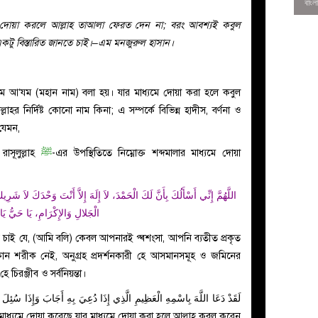
দোয়া করলে আল্লাহ তাআলা ফেরত দেন না; বরং আবশ্যই কবুল
কটু বিস্তারিত জানতে চাই।–এম মনজুরুল হাসান।
মে আ’যম (মহান নাম) বলা হয়। যার মাধ্যমে দোয়া করা হলে কবুল
র নির্দিষ্ট কোনো নাম কিনা; এ সম্পর্কে বিভিন্ন হাদীস, বর্ণনা ও
 যেমন,
াসূলুল্লাহ
ﷺ
-এর উপস্থিতিতে নিম্নোক্ত শব্দমালার মাধ্যমে দোয়া
اللَّهُمَّ إِنِّي أَسْأَلُكَ بِأَنَّ لَكَ الْحَمْدَ، لاَ إِلَهَ إِلاَّ أَنْتَ وَحْدَكَ لاَ ش
الْجَلالِ وَالإِكْرَامِ، يَا حَيُّ يَا 
0
় চাই যে, (আমি বলি) কেবল আপনারই প্ৰশংসা, আপনি ব্যতীত প্রকৃত
শরীক নেই, অনুগ্রহ প্রদর্শনকারী হে আসমানসমূহ ও জমিনের
ে চিরঞ্জীব ও সর্বনিয়ন্তা।
لَقَدْ دَعَا اللَّهَ بِاسْمِهِ الْعَظِيمِ الَّذِي إِذَا دُعِيَ بِهِ أَجَابَ وَإِذَا سُئِلَ
ধ্যমে দোয়া করেছে যার মাধ্যমে দোয়া করা হলে আল্লাহ কবুল করেন