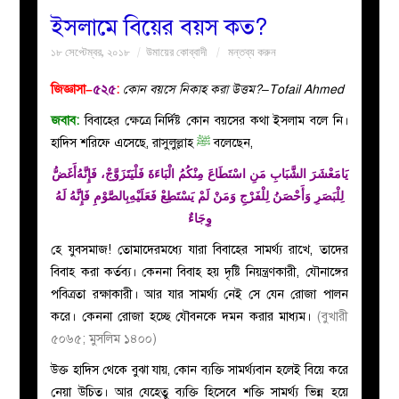
ইসলামে বিয়ের বয়স কত?
বয়ান
১৮ সেপ্টেম্বর, ২০১৮
উমায়ের কোব্বাদী
মন্তব্য করুন
নারীদের
জিজ্ঞাসা–
৫২৫
:
কোন বয়সে নিকাহ করা উত্তম?–Tofail Ahmed
জবাব:
বিবাহের ক্ষেত্রে নির্দিষ্ট কোন বয়সের কথা ইসলাম বলে নি।
পাতা
হাদিস শরিফে এসেছে, রাসুলুল্লাহ
ﷺ
বলেছেন,
ﻳَﺎﻣَﻌْﺸَﺮَ ﺍﻟﺸَّﺒَﺎﺏِ ﻣَﻦِ ﺍﺳْﺘَﻄَﺎﻉَ ﻣِﻨْﻜُﻢُ ﺍﻟْﺒَﺎﺀَﺓَ ﻓَﻠْﻴَﺘَﺰَﻭَّﺝْ، ﻓَﺈِﻧَّﻪُﺃَﻏَﺾُّ
ইসলাহী
ﻟِﻠْﺒَﺼَﺮِ ﻭَﺃَﺣْﺼَﻦُ ﻟِﻠْﻔَﺮْﺝِ ﻭَﻣَﻦْ ﻟَﻢْ ﻳَﺴْﺘَﻄِﻊْ ﻓَﻌَﻠَﻴْﻪِﺑِﺎﻟﺼَّﻮْﻡِ ﻓَﺈِﻧَّﻪُ ﻟَﻪُ
ﻭِﺟَﺎﺀٌ
মজলিস
হে যুবসমাজ! তোমাদেরমধ্যে যারা বিবাহের সামর্থ্য রাখে, তাদের
প্রশ্ন
বিবাহ করা কর্তব্য। কেননা বিবাহ হয় দৃষ্টি নিয়ন্ত্রণকারী, যৌনাঙ্গের
পবিত্রতা রক্ষাকারী। আর যার সামর্থ্য নেই সে যেন রোজা পালন
করুন
করে। কেননা রোজা হচ্ছে যৌবনকে দমন করার মাধ্যম।
(বুখারী
৫০৬৫; মুসলিম ১৪০০)
উক্ত হাদিস থেকে বুঝা যায়, কোন ব্যক্তি সামর্থ্যবান হলেই বিয়ে করে
নেয়া উচিত। আর যেহেতু ব্যক্তি হিসেবে শক্তি সামর্থ্য ভিন্ন হয়ে