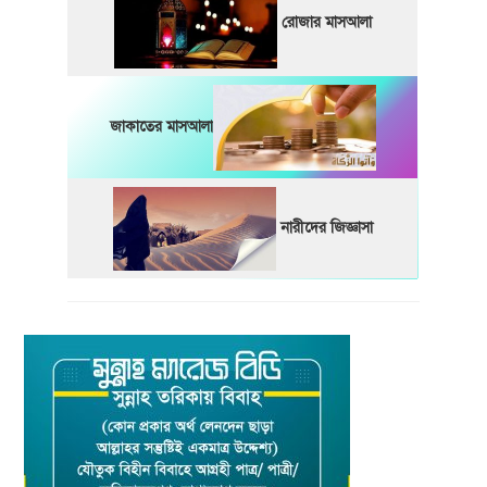
রোজার মাসআলা
জাকাতের মাসআলা
নারীদের জিজ্ঞাসা