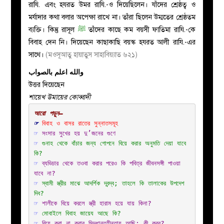
রাযি. এবং হযরত উমর রাযি.-ও দিয়েছিলেন। যাঁদের শ্রেষ্ঠত্ব ও
মর্যাদার কথা বলার অপেক্ষা রাখে না। তাঁরা ছিলেন উম্মতের শ্রেষ্ঠতম
ব্যক্তি। কিন্তু রাসূল
ﷺ
তাঁদের কাছে কম বয়সী ফাতিমা রাযি.-কে
বিবাহ দেন নি। দিয়েছেন কাছাকাছি বয়স্ক হযরত আলী রাযি.-এর
সাথে।
(মওসূআতু হায়াতুস সাহাবিয়্যাত ৬২১)
والله اعلم بالصواب
উত্তর দিয়েছেন
শায়েখ উমায়ের কোব্বাদী
☞ 
বিবাহ ও বাসর রাতের সুন্নাতসমূহ
☞ 
সংসার সুখের হয় দু’জনের গুণে
☞ 
গুনাহ থেকে বাঁচার জন্য গোপনে বিয়ে করার অনুমতি দেয়া যাবে 
কি?
☞ 
ব্যভিচার থেকে ত‌ওবা করার পরেও কি পবিত্র জীবনসঙ্গী পাওয়া 
যাবে না?
☞ 
স্বামী স্ত্রীর মাঝে আদর্শিক দ্বন্দ্ব; তাহলে কি তালাকের উপদেশ 
দিব?
☞ 
শালীকে বিয়ে করলে স্ত্রী হারাম হয়ে যায় কিনা?
☞ 
মোবাইলে বিবাহ জায়েয আছে কি?
☞ 
বিয়ে করা না করার সিদ্ধান্তহীনতায় আছি; কী করব?