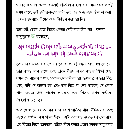
থাকে; অনেকে অল্প বয়সেই সামর্থ্যবান হয়ে যায়, অনেকের একটু
সময় লাগে, তাই যৌক্তিকতার দাবী হল, এর জন্য বয়স ঠিক না করা।
এজন্য ইসলামে বিয়ের বয়স নির্ধারণ করা হয় নি।
তবে হ্যাঁ, ছেলে মেয়ে বিয়ের ক্ষেত্রে দেরি করা ঠিক নয়। কেননা,
রাসুলুল্লাহ
ﷺ
বলেছেন,
من وُلِدَ لَهُ وَلَدٌ فَلْيُحْسِنِ اسْمَهُ وَأَدَبَهُ فَإِذَا بَلَغَ فَلْيُزَوِّجْهُ فَإِنْ
بَلَغَ وَلَمْ يُزَوِّجْهُ فَأَصَابَ إِثْمًا فَإِنَّمَا إثمه على أَبِيه
তোমাদের মাঝে যার কোন (পুত্র বা কন্যা) সন্তান জন্ম হয় সে যেন
তার সুন্দর নাম রাখে এবং তাকে উত্তম আদব কায়দা শিক্ষা দেয়;
যখন সে বালেগ অর্থাৎ সাবালক/সাবালিকা হয়, তখন যেন তার বিয়ে
দেয়; যদি সে বালেগ হয় এবং তার বিয়ে না দেয় তাহলে, সে কোন
পাপ করলে উক্ত পাপের দায়ভার তার পিতার উপর বর্তাবে।
(বাইহাকি ৮১৪৫)
আর
ছেলে মেয়ের বয়সের মাঝে বেশি পার্থক্য থাকা উচিত নয়; বরং
বয়সের পার্থক্য কম থাকা উত্তম। এটা বুঝা যায় হযরত ফাতিমা রাযি.
এর বিয়ের দিকে তাকালে। তাঁকে বিয়ে করার প্রস্তাব হযরত আবু বকর