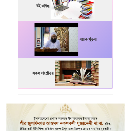
বই-প্রবন্ধ
বয়ান-খুতবা
সকল প্রশ্নোত্তর