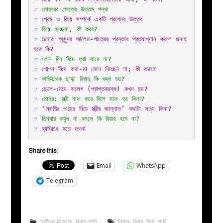
☞ 
মোহরের ক্ষেত্রে উত্তম পন্থা
☞ 
প্রেম ও বিয়ে সম্পর্কে একটি প্রশ্নের উত্তর
☞ 
বিয়ে হচ্ছেনা, কী করব?
☞ 
চেহারা অসুন্দর আলেম-পাত্রের প্রস্তাব প্রত্যাখ্যান করলে গুনাহ 
হবে কি?
☞ 
কোন দিন বিয়ে করা যাবে না?
☞ 
গোপন বিয়ে বাবা-মা মেনে নিচ্ছেন না; কী করব?
☞ 
অভিভাবক ছাড়া বিবাহ কি শুদ্ধ হয়?
☞ 
ছেলে-মেয়ে বালেগ (প্রাপ্তবয়স্ক) কখন হয়?
☞ 
মোহর: স্ত্রী মাফ করে দিলে মাফ হয় কিনা?
☞ 
‘স্বামীর পায়ের নিচে স্ত্রীর জান্নাত’ কথাটা সত্য কিনা?
☞ 
তিনবার কবুল না বললে কি বিবাহ হবে না?
☞ 
ব্যভিচার হতে তওবা
Share this:
Email
WhatsApp
Telegram
নারীদের জিজ্ঞাসা
,
বিবাহ-শাদি
নিকাহ
,
বিবাহ
,
বিয়ে
,
শাদি