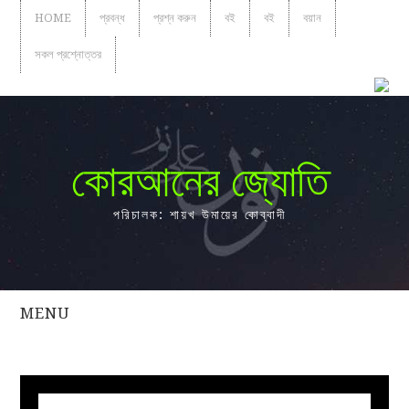
HOME
প্রবন্ধ
প্রশ্ন করুন
বই
বই
বয়ান
সকল প্রশ্নোত্তর
কোরআনের জ্যোতি
পরিচালক: শায়খ উমায়ের কোব্বাদী
MENU
সকল
প্রশ্নোত্তর
প্রবন্ধ