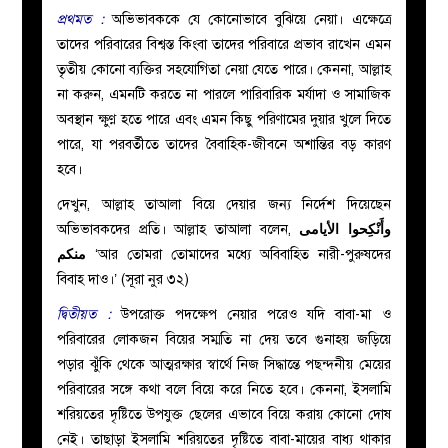
প্রথমত :
অভিভাবককে যে কোনোভাবে বুঝিয়ে নেয়া। এক্ষেত্রে
তাদের পরিবারের বিশ্বস্ত কিংবা তাদের পরিবারে প্রভাব রাখেন এমন
তৃতীয় কোনো ব্যক্তির সহযোগিতা নেয়া যেতে পারে। কেননা, আল্লাহ
না করুন, এমনটি করতে না পারলে পারিবারিক মর্যাদা ও সামাজিক
অবস্থান ক্ষুণ্ণ হতে পারে এবং এমন কিছু পরিণামের দুয়ার খুলে দিতে
পারে, যা পরবর্তীতে তাদের বৈবাহিক-জীবনে অশান্তির বড় কারণ
হবে।
দেখুন, আল্লাহ তাআলা বিয়ে দেয়ার জন্য নির্দেশ দিয়েছেন
অভিভাবকদের প্রতি। আল্লাহ তাআলা বলেন,
وأَنْكِحوا الأيامى
منكم
‘আর তোমরা তোমাদের মধ্যে অবিবাহিত নারী-পুরুষদের
বিবাহ দাও।’ (সূরা নুর ৩২)
দ্বিতীয়ত :
উপরোক্ত পদক্ষেপ নেয়ার পরেও যদি বাবা-মা ও
পরিবারের লোকজন বিয়ের সম্মতি না দেয় তবে গুনাহয় জড়িয়ে
পড়ার ঝুঁকি থেকে আত্মরক্ষার স্বার্থে নিজ সিদ্ধান্তে পছন্দনীয় মেয়ের
পরিবারের সঙ্গে কথা বলে বিয়ে করে নিতে হবে। কেননা, ইসলামি
শরিয়তের দৃষ্টিতে উপযুক্ত ছেলের এভাবে বিয়ে করায় কোনো দোষ
নেই। তাছাড়া ইসলামি শরিয়তের দৃষ্টিতে বাবা-মায়ের বাধ্য থাকার