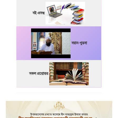
বই-প্রবন্ধ
বয়ান-খুতবা
সকল প্রশ্নোত্তর