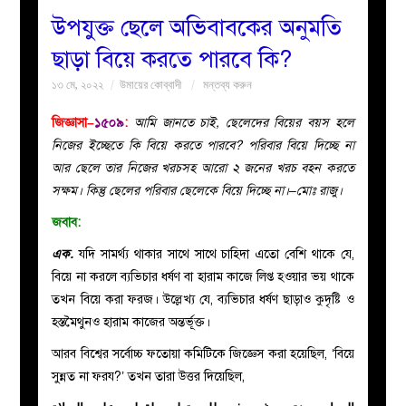
উপযুক্ত ছেলে অভিবাবকের অনুমতি
বয়ান
ছাড়া বিয়ে করতে পারবে কি?
১৩ মে, ২০২২
উমায়ের কোব্বাদী
মন্তব্য করুন
নারীদের
জিজ্ঞাসা–
১৫০৯
:
আমি জানতে চাই, ছেলেদের বিয়ের বয়স হলে
পাতা
নিজের ইচ্ছেতে কি বিয়ে করতে পারবে? পরিবার বিয়ে দিচ্ছে না
আর ছেলে তার নিজের খরচসহ আরো ২ জনের খরচ বহন করতে
ইসলাহী
সক্ষম। কিন্তু ছেলের পরিবার ছেলেকে বিয়ে দিচ্ছে না।–মোঃ রাজু।
জবাব:
মজলিস
এক.
যদি সামর্থ্য থাকার সাথে সাথে চাহিদা এতো বেশি থাকে যে,
প্রশ্ন
বিয়ে না করলে ব্যভিচার ধর্ষণ বা হারাম কাজে লিপ্ত হওয়ার ভয় থাকে
তখন বিয়ে করা ফরজ। উল্লেখ্য যে, ব্যভিচার ধর্ষণ ছাড়াও কুদৃষ্টি ও
করুন
হস্তমৈথুনও হারাম কাজের অন্তর্ভূক্ত।
আরব বিশ্বের সর্বোচ্চ ফতোয়া কমিটিকে জিজ্ঞেস করা হয়েছিল, ‘বিয়ে
সুন্নত না ফরয?’ তখন তারা উত্তর দিয়েছিল,