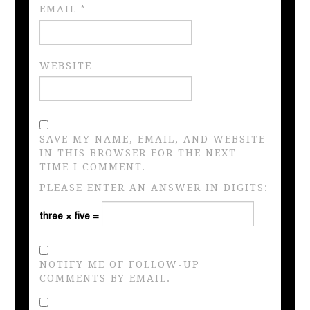
EMAIL
*
WEBSITE
SAVE MY NAME, EMAIL, AND WEBSITE
IN THIS BROWSER FOR THE NEXT
TIME I COMMENT.
PLEASE ENTER AN ANSWER IN DIGITS:
three × five =
NOTIFY ME OF FOLLOW-UP
COMMENTS BY EMAIL.