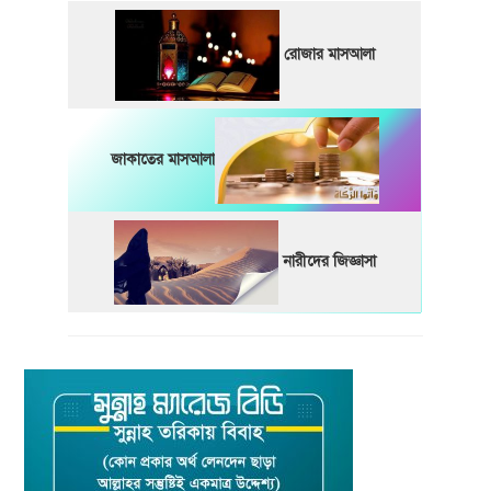
রোজার মাসআলা
জাকাতের মাসআলা
নারীদের জিজ্ঞাসা