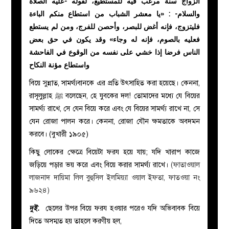
الزواج سنة مرغب فيه للمستطيع، لقوله -عليه الصلاة
والسلام- : «يا معشر الشباب من استطاع منكم الباءة
فليتزوج، فإنه أغض للبصر، وأحصن للفرج، ومن لم يستطع
فعليه بالصوم، فإنه له وجاء» وقد يكون في حق بعض
الناس فرضا إذا خشي على نفسه من الوقوع في الفاحشة
واستطاع مؤنة النكاح
বিয়ে সুন্নাত, সামর্থ্যবানকে এর প্রতি উৎসাহিত করা হয়েছে। কেননা,
রাসূলুল্লাহ
ﷺ
বলেছেন, হে যুবকের দল! তোমাদের মধ্যে যে বিয়ের
সামর্থ্য রাখে, সে যেন বিয়ে করে এবং যে বিয়ের সামর্থ্য রাখে না, সে
যেন রোজা পালন করে। কেননা, রোজা যৌন ক্ষমতাকে অবদমন
করবে। (বুখারী ১৯০৫)
কিছু লোকের ক্ষেত্রে বিয়েটা ফরয হয়ে যায়; যদি খারাপ কাজে
জড়িয়ে পড়ার ভয় করে এবং বিয়ে করার সামর্থ্য রাখে।
(ফাতাওয়াল
লাজনাদ দায়িমা লিল বুহুসিল ইলমিয়্যা ওয়াল ইফতা, ফাতওয়া নং
৯৬২৪)
দুই.
ছেলের উপর বিয়ে ফরয হওয়ার পরেও যদি অভিবাবক বিয়ে
দিতে অসম্মত হয় তাহলে করণীয় হল,