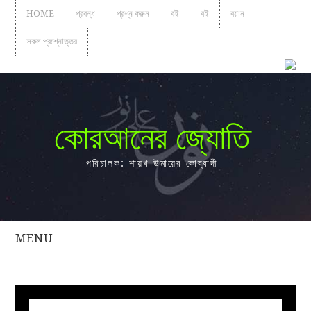
HOME
প্রবন্ধ
প্রশ্ন করুন
বই
বই
বয়ান
সকল প্রশ্নোত্তর
কোরআনের জ্যোতি
পরিচালক: শায়খ উমায়ের কোব্বাদী
MENU
সকল
প্রশ্নোত্তর
প্রবন্ধ