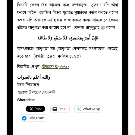
বিষয়টি কেবল বৈধ কাজের সঙ্গে সম্পর্কযুক্ত। সুতরাং যদি তাঁরা
ফরযে আইন, ওয়াজিব কিংবা সুন্নাতে মুয়াক্কাদা বর্জন করতে বলেন
অথবা যদি তাঁরা কোনো হারাম কাজ করতে বলেন তাহলে সে ক্ষেত্রে
তাঁদের আনুগত্য করা জায়েয হবে না। কেননা, রাসূলুল্লাহ
ﷺ
বলেন,
فَإِنْ أُمِرَ بِمَعْصِيَةٍ، فَلَا سَمْعَ وَلَا طَاعَةَ
অসৎকাজে আনুগত্য নয় ;আনুগত্য কেবলমাত্র সৎকাজের ক্ষেত্রেই
হতে হবে। (বুখারী ৭১৪৫ মুসলিম ১৮৪০)
বিস্তারিত দেখুন,
জিজ্ঞাসা নং-৬৫১।
والله أعلم بالصواب
উত্তর দিয়েছেন
শায়েখ উমায়ের কোব্বাদী
Share this:
Email
WhatsApp
Telegram