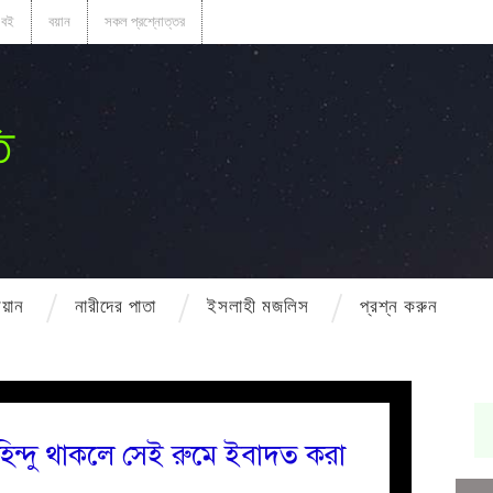
বই
বয়ান
সকল প্রশ্নোত্তর
ি
বয়ান
নারীদের পাতা
ইসলাহী মজলিস
প্রশ্ন করুন
িন্দু থাকলে সেই রুমে ইবাদত করা