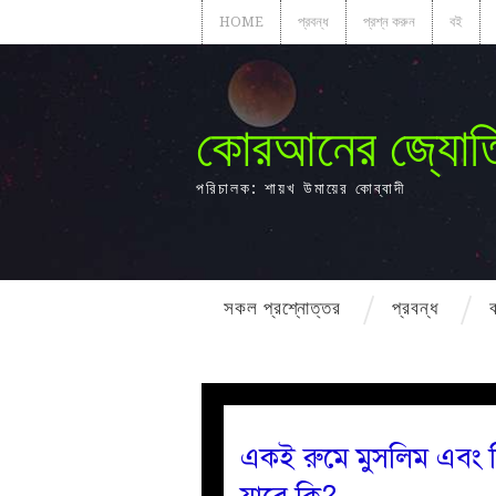
HOME
প্রবন্ধ
প্রশ্ন করুন
বই
কোরআনের জ্যোত
পরিচালক: শায়খ উমায়ের কোব্বাদী
সকল প্রশ্নোত্তর
প্রবন্ধ
একই রুমে মুসলিম এবং হ