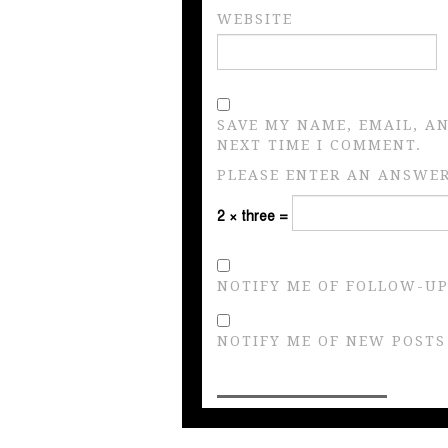
WEBSITE
SAVE MY NAME, EMAIL, A
NEXT TIME I COMMENT.
PLEASE ENTER AN ANSWER 
2 × three =
NOTIFY ME OF FOLLOW-UP
NOTIFY ME OF NEW POSTS