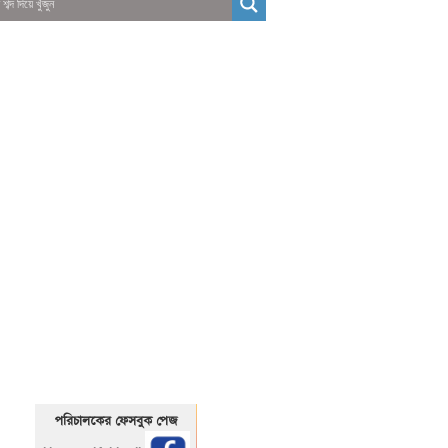
01325466920
1325466920
পরিচালকের ফেসবুক পেজ