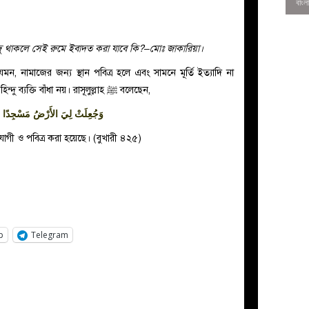
দু থাকলে সেই রুমে ইবাদত করা যাবে কি?–মোঃ জাকারিয়া।
, নামাজের জন্য স্থান পবিত্র হলে এবং সামনে মূর্তি ইত্যাদি না
ন্দু ব্যক্তি বাঁধা নয়।
রাসূলুল্লাহ ﷺ বলেছেন,
وَجُعِلَتْ لِيَ الأَرْضُ مَسْجِدًا و
গী ও পবিত্র করা হয়েছে। (বুখারী ৪২৫)
0
p
Telegram