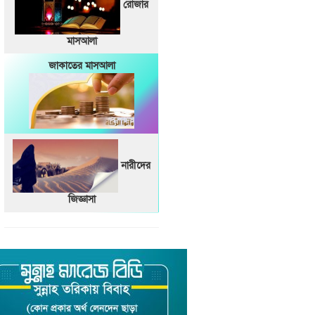
রোজার
মাসআলা
জাকাতের মাসআলা
নারীদের
জিজ্ঞাসা