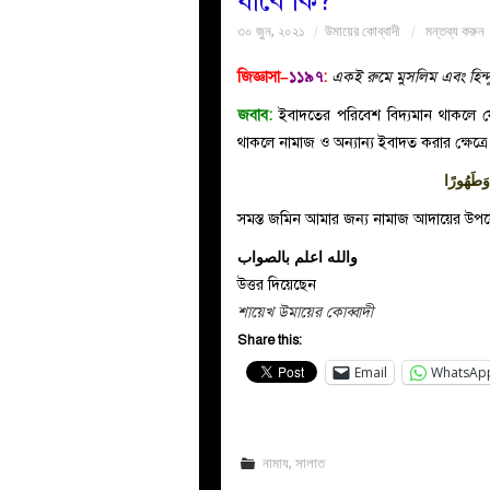
যাবে কি?
৩০ জুন, ২০২১
উমায়ের কোব্বাদী
মন্তব্য করুন
জিজ্ঞাসা–
১১৯৭
:
একই রুমে মুসলিম এবং হিন্
জবাব:
ইবাদতের পরিবেশ বিদ্যমান থাকলে যেমন
থাকলে নামাজ ও অন্যান্য ইবাদত করার ক্ষেত্রে হি
َطَهُورًا
সমস্ত জমিন আমার জন্য নামাজ আদায়ের উপযো
والله اعلم بالصواب
উত্তর দিয়েছেন
শায়েখ উমায়ের কোব্বাদী
Share this:
Email
WhatsAp
নামায
,
সালাত