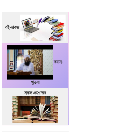
বই-প্রবন্ধ
বয়ান-
খুতবা
সকল প্রশ্নোত্তর