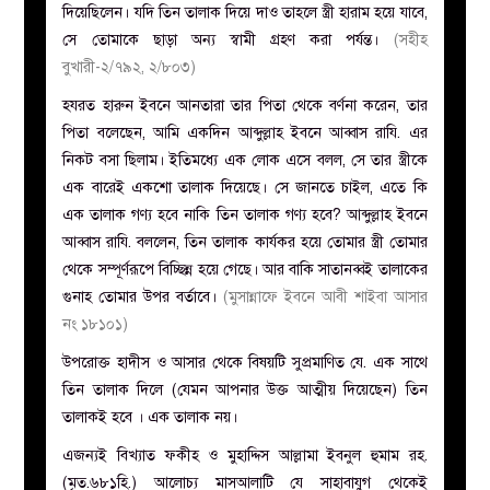
দিয়েছিলেন। ‎যদি তিন তালাক দিয়ে দাও তাহলে স্ত্রী হারাম হয়ে যাবে,
সে তোমাকে ছাড়া অন্য স্বামী গ্রহণ করা পর্যন্ত।
(সহীহ
বুখারী-২/৭৯২, ২/৮০৩)
হযরত হারুন ইবনে আনতারা তার পিতা থেকে বর্ণনা করেন, তার
পিতা বলেছেন, আমি একদিন আব্দুল্লাহ ইবনে আব্বাস রাযি. এর
নিকট বসা ছিলাম। ইতিমধ্যে এক লোক এসে বলল, সে তার স্ত্রীকে
এক বারেই একশো তালাক দিয়েছে। সে জানতে চাইল, এতে কি
এক তালাক গণ্য হবে নাকি তিন তালাক গণ্য হবে? আব্দুল্লাহ ইবনে
আব্বাস রাযি. বললেন, তিন তালাক কার্যকর হয়ে তোমার স্ত্রী তোমার
থেকে সম্পূর্ণরূপে বিচ্ছিন্ন হয়ে গেছে। আর বাকি সাতানব্বই তালাকের
গুনাহ তোমার উপর বর্তাবে।
(মুসান্নাফে ইবনে আবী শাইবা আসার
নং ১৮১০১)
উপরোক্ত হাদীস ও আসার থেকে বিষয়টি সুপ্রমাণিত যে. এক সাথে
তিন তালাক দিলে (যেমন আপনার উক্ত আত্মীয় দিয়েছেন) তিন
তালাকই হবে । এক তালাক নয়।
এজন্যই বিখ্যাত ফকীহ ও মুহাদ্দিস আল্লামা ইবনুল হুমাম রহ.
(মৃত.৬৮১হি.) আলোচ্য মাসআলাটি যে সাহাবাযুগ থেকেই