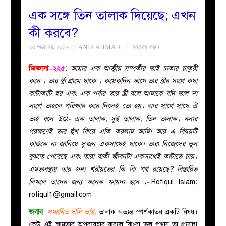
এক সঙ্গে তিন তালাক দিয়েছে; এখন
বয়ান
কী করবে?
২৩ অক্টোবর, ২০১৭
ANIS AHMAD
মন্তব্য করুন
নারীদের
জিজ্ঞাসা–
২২৫
:
আমার এক আত্মীয় সম্পর্কীয় ভাই ঢাকায় চাকুরী
পাতা
করে । তার স্ত্রী গ্রামে থাকে । কয়েকদিন আগে তার স্ত্রীর সাথে কথা
কাটাকাটি হয় এবং এক পর্যায় তার স্ত্রী বলে আমাকে যদি ভাল না
ইসলাহী
লাগে তাহলে পরিষ্কার করে দিলেই তো হয়। আর সাথে সাথে ঐ
ভাই বলে উঠে- এক তালাক, দুই তালাক, তিন তালাক। বলার
মজলিস
পরক্ষণেই তার হুঁশ ফিরে–একি করলাম আমি! আর এ বিষয়টি
কাউকে না জানিয়ে দু’জন একসাথেই থাকে। তারা নিজেদের ভুল
প্রশ্ন
বুঝতে পেরেছে এবং তারা বাকী জীবনটা একসাথেই কাটাতে চায়।
এমতাবস্থায় তার জন্য শরীয়তের কি কি পথ রয়েছে? বিস্তারিত
করুন
লিখলে তাদের জন্য অনেক ফায়দা হবে ।-
-Rofiqul Islam
:
rofiqul1@gmail.com
জবাব
:
সম্মানিত দীনি ভাই,
তালাক অত্যন্ত স্পর্শকাতর একটি বিষয়।
কেউ এই ক্ষমতার অপব্যবহার করলে কিংবা ভুল পন্থায় তা প্রয়োগ