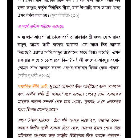
পাপ নেই। যদি আল্লাহর হুকুম বজায় রাখার ইচ্ছা থাকে। আর এই
হলো আল্লাহ কর্তৃক নির্ধারিত সীমা; যারা উপলব্ধি করে তাদের জন্য
এসব বর্ণনা করা হয়।
(সূরা বাকারা-২৩০)
এ মর্মে হাদীস শরিফে এসেছে,
আম্মাজান আয়েশা রা. থেকে বরণিত, রাফায়ার স্ত্রী বলল, হে আল্লাহর
রাসুল, আমার স্বামী রাফায়া আমাকে এক সাথে তিন তালাক
দিয়েছে? এরপর আমি আব্দুর রাহমানের সাথে বিবাহ করেছি। এখন
রাফায়ার কাছে যেতে পারবো কিনা? নবীজী বললেন, আবদুর রহমান
তোমার সাথে সহবাস করলে এরপর রাফায়ার নিকট যেতে পারবে।
(সহীহ বুখারী ৫২৬১)
সম্মানিত দীনি ভাই,
সুতরাং আপনার উক্ত আত্মীয়ের জন্য আবশ্যক
হল, এখনি স্বামী স্ত্রী আলাদা হয়ে যাওয়া। যেহেতু তিন তালাকের
মাধ্যমে তাদের সম্পর্ক শেষ হয়ে গেছে। সুতরাং এখন একসাথে
থাকা জিনার গোনাহ হচ্ছে।
এখন নিয়ম মাফিক স্ত্রীর যদি অন্যত্র বিয়ে হয়, তারপর কোন
কারণে দ্বিতীয় স্বামী তালাক দিয়ে দেয়, তারপর ইদ্দত শেষে উক্ত
মহিলাকে আপনার উক্ত আত্মীয় দ্বিতীয়বার বিয়ে করতে পারবেন।