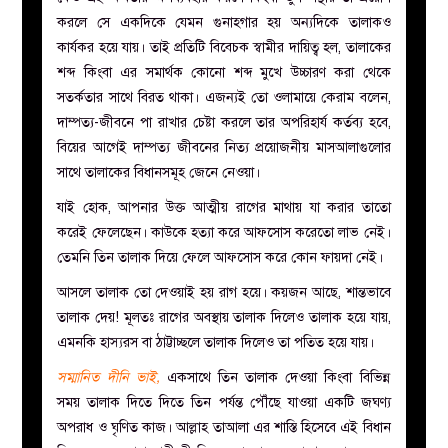
করলে সে একদিকে যেমন গুনাহগার হয় অন্যদিকে তালাকও
কার্যকর হয়ে যায়। তাই প্রতিটি বিবেচক স্বামীর দায়িত্ব হল, তালাকের
শব্দ কিংবা এর সমার্থক কোনো শব্দ মুখে উচ্চারণ করা থেকে
সতর্কতার সাথে বিরত থাকা। এজন্যই তো ওলামায়ে কেরাম বলেন,
দাম্পত্য-জীবনে পা রাখার চেষ্টা করলে তার অপরিহার্য কর্তব্য হবে,
বিয়ের আগেই দাম্পত্য জীবনের নিত্য প্রয়োজনীয় মাসআলাগুলোর
সাথে তালাকের বিধানসমূহ জেনে নেওয়া।
যাই হোক, আপনার উক্ত আত্মীয় রাগের মাথায় যা করার তাতো
করেই ফেলেছেন। কাউকে হত্যা করে আফসোস করেতো লাভ নেই।
তেমনি তিন তালাক দিয়ে ফেলে আফসোস করে কোন ফায়দা নেই।
আসলে তালাক তো দেওয়াই হয় রাগ হয়ে। কয়জন আছে, শান্তভাবে
তালাক দেয়! মূলতঃ রাগের অবস্থায় তালাক দিলেও তালাক হয়ে যায়,
এমনকি হাস্যরস বা ঠাট্টাচ্ছলে তালাক দিলেও তা পতিত হয়ে যায়।
সম্মানিত দীনি ভাই,
একসাথে তিন তালাক দেওয়া কিংবা বিভিন্ন
সময় তালাক দিতে দিতে তিন পর্যন্ত পৌঁছে যাওয়া একটি জঘণ্য
অপরাধ ও ঘৃণিত কাজ। আল্লাহ তাআলা এর শাস্তি হিসেবে এই বিধান