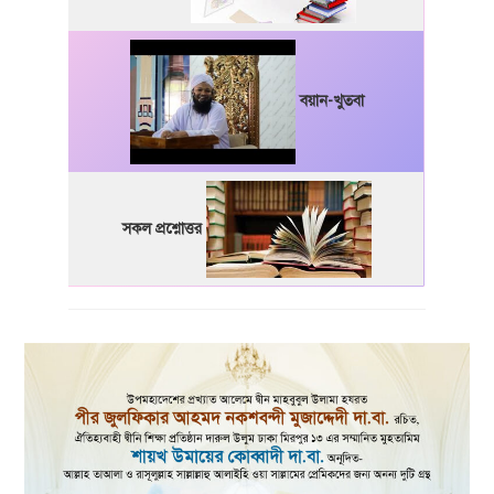
বয়ান-খুতবা
সকল প্রশ্নোত্তর