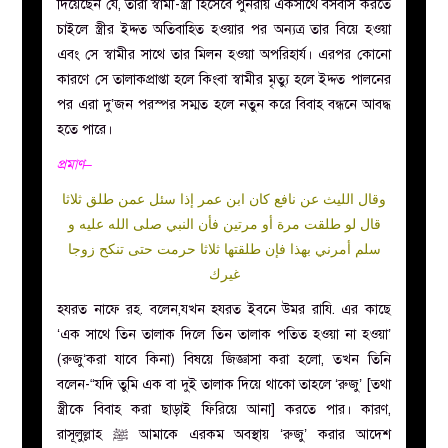
দিয়েছেন যে, তারা স্বামী-স্ত্রী হিসেবে পুনরায় একসাথে বসবাস করতে
চাইলে স্ত্রীর ইদ্দত অতিবাহিত হওয়ার পর অন্যত্র তার বিয়ে হওয়া
এবং সে স্বামীর সাথে তার মিলন হওয়া অপরিহার্য। এরপর কোনো
কারণে সে তালাকপ্রাপ্তা হলে কিংবা স্বামীর মৃত্যু হলে ইদ্দত পালনের
পর এরা দু’জন পরস্পর সম্মত হলে নতুন করে বিবাহ বন্ধনে আবদ্ধ
হতে পারে।
প্রমাণ–
وقال الليث عن نافع كان ابن عمر إذا سئل عمن طلق ثلاثا
قال لو طلقت مرة أو مرتين فأن النبي صلى الله عليه و
سلم أمرني بهذا فإن طلقتها ثلاثا حرمت حتى تنكح زوجا
غيرك
হযরত নাফে রহ. বলেন,যখন হযরত ইবনে উমর রাযি. এর কাছে
‘এক সাথে তিন তালাক দিলে ‎তিন তালাক পতিত হওয়া না হওয়া’
(রুজু‘করা যাবে কিনা) বিষয়ে জিজ্ঞাসা করা হলো,‎ তখন তিনি
বলেন-“যদি তুমি এক বা দুই তালাক দিয়ে থাকো তাহলে ‘রুজু’ [তথা
স্ত্রীকে বিবাহ করা ছাড়াই ফিরিয়ে আনা] করতে পার। ‎কারণ,
রাসূলুল্লাহ ﷺ আমাকে এরকম অবস্থায় ‘রুজু’ করার আদেশ