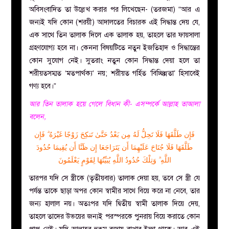
অবিসংবাদিত তা উল্লেখ করার পর লিখেছেন- (তরজমা) “আর এ
জন্যই যদি কোন (শরয়ী) আদালতের বিচারক এই সিদ্ধান্ত দেয় যে,
এক সাথে তিন তালাক দিলে এক তালাক হয়, তাহলে তার ফায়সালা
গ্রহণযোগ্য হবে না। কেননা বিষয়টিতে নতুন ইজতিহাদ ও সিদ্ধান্তের
কোন সুযোগ নেই। সুতরাং নতুন কোন সিদ্ধান্ত দেয়া হলে তা
শরীয়তসম্মত ‘মতপার্থক্য’ নয়; শরীয়ত গর্হিত ‘বিচ্ছিন্নতা’ হিসাবেই
গণ্য হবে।”
আর তিন তালাক হয়ে গেলে বিধান কী- এসম্পর্কে আল্লাহ তাআলা
বলেন,
فَإِن طَلَّقَهَا فَلَا تَحِلُّ لَهُ مِن بَعْدُ حَتَّىٰ تَنكِحَ زَوْجًا غَيْرَهُ ۗ فَإِن
طَلَّقَهَا فَلَا جُنَاحَ عَلَيْهِمَا أَن يَتَرَاجَعَا إِن ظَنَّا أَن يُقِيمَا حُدُودَ
اللَّهِ ۗ وَتِلْكَ حُدُودُ اللَّهِ يُبَيِّنُهَا لِقَوْمٍ يَعْلَمُونَ
তারপর যদি সে স্ত্রীকে (তৃতীয়বার) তালাক দেয়া হয়, তবে সে স্ত্রী যে
পর্যন্ত তাকে ছাড়া অপর কোন স্বামীর সাথে বিয়ে করে না নেবে, তার
জন্য হালাল নয়। অতঃপর যদি দ্বিতীয় স্বামী তালাক দিয়ে দেয়,
তাহলে তাদের উভয়ের জন্যই পরস্পরকে পুনরায় বিয়ে করাতে কোন