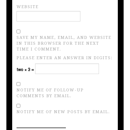
WEBSITE
SAVE MY NAME, EMAIL, AND WEBSITE
IN THIS BROWSER FOR THE NEXT
TIME I COMMENT.
PLEASE ENTER AN ANSWER IN DIGITS:
two × 3 =
NOTIFY ME OF FOLLOW-UP
COMMENTS BY EMAIL.
NOTIFY ME OF NEW POSTS BY EMAIL.