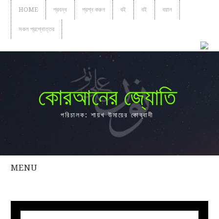
HOME
প্রবন্ধ
প্রশ্ন করুন
বই
বই
বয়ান
সকল প্রশ্নোত্তর
কোরআনের জ্যোতি
পরিচালক: শায়খ উমায়ের কোব্বাদী
MENU
সকল
প্রশ্নোত্তর
প্রবন্ধ