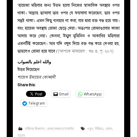
‘হায়েজা মহিলার জন্য উত্তম হলো নিজের স্বাভাবিক অবস্থার ওপর
থাকা। আল্লাহ তাআলা তার ওপর যে ফয়সালা করেছেন, তার ওপর
সন্তুষ্ট থাকা। এমন কিছু ব্যবহার না করা, যার দ্বারা রক্ত বন্ধ হয়ে যায়।
বরং হায়েজ অবস্থায় রোজা ছেড়ে দেয়া। অতঃপর রোজাগুলোর কাজা
আদায় করে নেয়া। কেননা, উম্মুল মুমিনিন ও আকাবির মহিলারা
এমনটিই করেছেন। আর যদি ওষুধ দিয়ে রক্ত বন্ধ করে দেওয়া হয়,
তাহলেও রোজা হয়ে যাবে।’
(আপকে মাসায়েল : খণ্ড ৩, পৃ. ২০৭)
والله اعلم بالصواب
উত্তর দিয়েছেন
শায়েখ উমায়ের কোব্বাদী
Share this:
Email
WhatsApp
Telegram
নারীদের জিজ্ঞাসা
,
রোজা/রমজান/তারাবিহ
ওষুধ
,
পিরিয়ড
,
রোজা
,
হায়েয