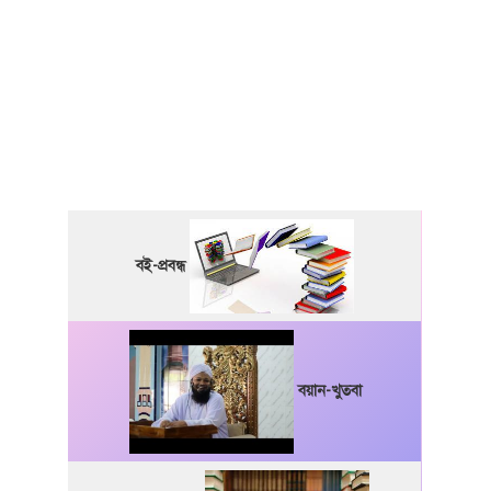
বই-প্রবন্ধ
বয়ান-খুতবা