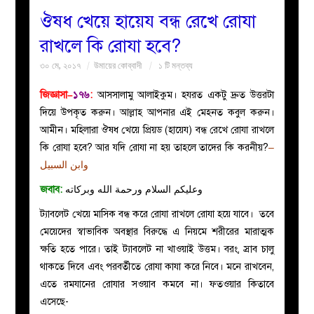
ঔষধ খেয়ে হায়েয বন্ধ রেখে রোযা
বয়ান
রাখলে কি রোযা হবে?
৩০ মে, ২০১৭
উমায়ের কোব্বাদী
১ টি মন্তব্য
নারীদের
জিজ্ঞাসা–
১৭৬
:
আসসালামু আলাইকুম। হযরত একটু দ্রুত উত্তরটা
পাতা
দিয়ে উপকৃত করুন। আল্লাহ আপনার এই মেহনত কবুল করুন।
আমীন। মহিলারা ঔষধ খেয়ে প্রিয়ড (হায়েয) বন্ধ রেখে রোযা রাখলে
ইসলাহী
কি রোযা হবে? আর যদি রোযা না হয় তাহলে তাদের কি করনীয়?
–
وابن السبيل
মজলিস
জবাব:
وعليكم السلام ورحمة الله وبركاته
প্রশ্ন
ট্যাবলেট খেয়ে মাসিক বন্ধ করে রোযা রাখলে রোযা হয়ে যাবে। তবে
মেয়েদের স্বাভাবিক অবস্থার বিরুদ্ধে এ নিয়মে শরীরের মারাত্মক
করুন
ক্ষতি হতে পারে। তাই ট্যাবলেট না খাওয়াই উত্তম। বরং, স্রাব চালু
থাকতে দিবে এবং পরবর্তীতে রোযা কাযা করে নিবে। মনে রাখবেন,
এতে রমযানের রোযার সওয়াব কমবে না। ফতওয়ার কিতাবে
এসেছে-