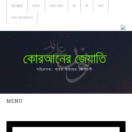
HOME
প্রবন্ধ
প্রশ্ন করুন
বই
বই
বয়ান
সকল প্রশ্নোত্তর
কোরআনের জ্যোতি
পরিচালক: শায়খ উমায়ের কোব্বাদী
MENU
সকল
প্রশ্নোত্তর
প্রবন্ধ