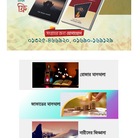
রোজার মাসআলা
জাকাতের মাসআলা
নারীদের জিজ্ঞাসা