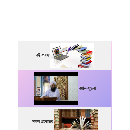
বই-প্রবন্ধ
বয়ান-খুতবা
সকল প্রশ্নোত্তর