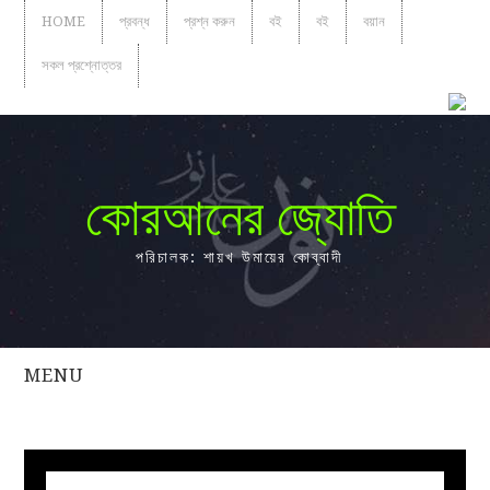
HOME
প্রবন্ধ
প্রশ্ন করুন
বই
বই
বয়ান
সকল প্রশ্নোত্তর
কোরআনের জ্যোতি
পরিচালক: শায়খ উমায়ের কোব্বাদী
MENU
সকল
প্রশ্নোত্তর
প্রবন্ধ