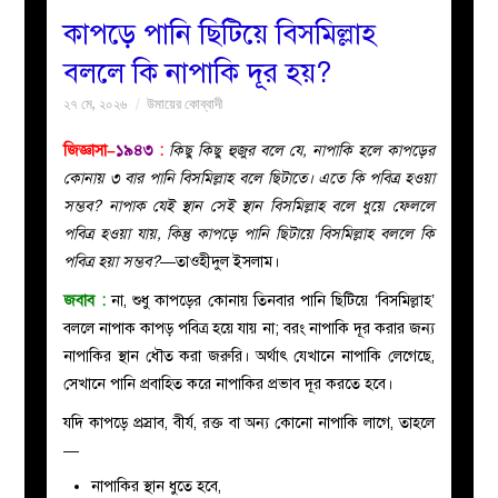
কাপড়ে পানি ছিটিয়ে বিসমিল্লাহ
বয়ান
বললে কি নাপাকি দূর হয়?
২৭ মে, ২০২৬
উমায়ের কোব্বাদী
নারীদের
জিজ্ঞাসা–
১৯৪৩
:
কিছু কিছু হুজুর বলে যে, নাপাকি হলে কাপড়ের
পাতা
কোনায় ৩ বার পানি বিসমিল্লাহ বলে ছিটাতে। এতে কি পবিত্র হওয়া
সম্ভব? নাপাক যেই স্থান সেই স্থান বিসমিল্লাহ বলে ধুয়ে ফেললে
ইসলাহী
পবিত্র হওয়া যায়, কিন্তু কাপড়ে পানি ছিটায়ে বিসমিল্লাহ বললে কি
পবিত্র হয়া সম্ভব?
—তাওহীদুল ইসলাম।
মজলিস
জবাব :
না, শুধু কাপড়ের কোনায় তিনবার পানি ছিটিয়ে ‘বিসমিল্লাহ’
বললে নাপাক কাপড় পবিত্র হয়ে যায় না; বরং নাপাকি দূর করার জন্য
প্রশ্ন
নাপাকির স্থান ধৌত করা জরুরি। অর্থাৎ যেখানে নাপাকি লেগেছে,
সেখানে পানি প্রবাহিত করে নাপাকির প্রভাব দূর করতে হবে।
করুন
যদি কাপড়ে প্রস্রাব, বীর্য, রক্ত বা অন্য কোনো নাপাকি লাগে, তাহলে
—
নাপাকির স্থান ধুতে হবে,