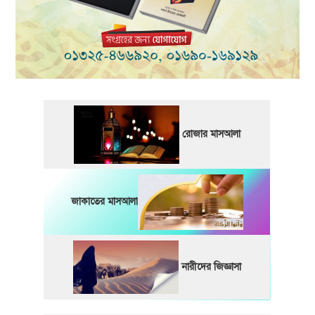
রোজার মাসআলা
জাকাতের মাসআলা
নারীদের জিজ্ঞাসা