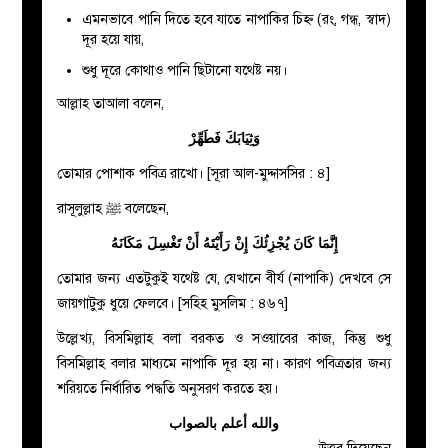
এমনভাবে পানি দিতে হবে যাতে নাপাকির চিহ্ন (রং, গন্ধ, স্বাদ)
দূর হয়ে যায়,
শুধু দূরে কোথাও পানি ছিটানো যথেষ্ট নয়।
আল্লাহ তাআলা বলেন,
وَثِيَابَكَ فَطَهِّرْ
তোমার পোশাক পবিত্র রাখো। [সূরা আল-মুদ্দাসসির : ৪]
রাসূলুল্লাহ ﷺ বলেছেন,
إِنَّمَا كَانَ يُجْزِئُكَ إِنْ رَأَيْتَهُ أَنْ تَغْسِلَ مَكَانَهُ
তোমার জন্য এতটুকুই যথেষ্ট যে
,
যেখানে বীর্য (নাপাকি) দেখবে সে
জায়গাটুকু ধুয়ে ফেলবে। [সহিহ মুসলিম : ৪৬৭]
উল্লেখ্য, বিসমিল্লাহ বলা বরকত ও সওয়াবের কাজ, কিন্তু শুধু
বিসমিল্লাহ বলার মাধ্যমে নাপাকি দূর হয় না। কারণ পবিত্রতার জন্য
শরিয়তে নির্ধারিত পদ্ধতি অনুসরণ করতে হয়।
والله أعلم بالصواب