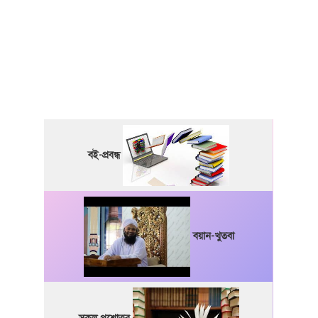
বই-প্রবন্ধ
বয়ান-খুতবা