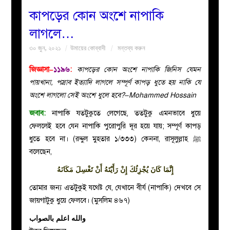
কাপড়ের কোন অংশে নাপাকি
বয়ান
লাগলে…
৩০ জুন, ২০২১
উমায়ের কোব্বাদী
মন্তব্য করুন
নারীদের
জিজ্ঞাসা–
১১৯৬
:
কাপড়ের কোন অংশে নাপাকি জিনিস যেমন
পাতা
পায়খানা, পস্রাব ইত্যাদি লাগলে সম্পূর্ণ কাপড় ধুতে হয় নাকি যে
অংশে লাগলো সেই অংশে ধুলে হবে?–Mohammed Hossain
ইসলাহী
জবাব:
নাপাকি যতটুকুতে লেগেছে, ততটুকু এমনভাবে ধুয়ে
ফেললেই হবে যেন নাপাকি পুরোপুরি দূর হয়ে যায়; সম্পূর্ণ কাপড়
মজলিস
ধুতে হবে না। (রদ্দুল মুহতার ১/৩৩৩) কেননা, রাসূলুল্লাহ ﷺ
বলেছেন,
প্রশ্ন
إِنَّمَا كَانَ يُجْزِئُكَ إِنْ رَأَيْتَهُ أَنْ تَغْسِلَ مَكَانَهُ
করুন
তোমার জন্য এতটুকুই যথেষ্ট যে
,
যেখানে বীর্য (নাপাকি) দেখবে সে
জায়গাটুকু ধুয়ে ফেলবে। (মুসলিম ৪৬৭)
والله اعلم بالصواب