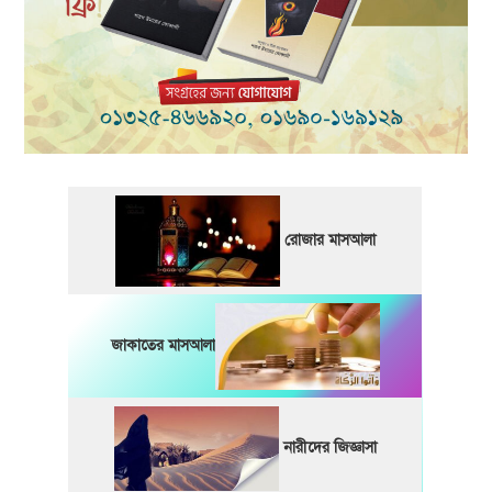
রোজার মাসআলা
জাকাতের মাসআলা
নারীদের জিজ্ঞাসা