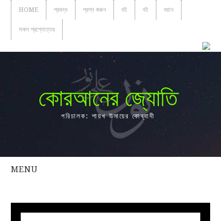
HOME
প্রবন্ধ
প্রশ্ন করুন
বই
বই
বয়ান
সকল প্রশ্নোত্তর
কোরআনের জ্যোতি
পরিচালক: শায়খ উমায়ের কোব্বাদী
MENU
সকল
প্রশ্নোত্তর
প্রবন্ধ