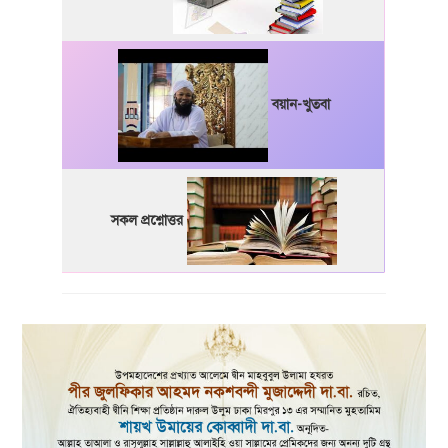
বয়ান-খুতবা
সকল প্রশ্নোত্তর