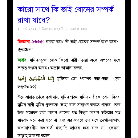
কারো সাথে কি ভাই বোনের সম্পর্ক
বয়ান
রাখা যাবে?
২৭ মার্চ, ২০২২
উমায়ের কোব্বাদী
মন্তব্য করুন
নারীদের
জিজ্ঞাসা–
১৩৩৫
:
কারো সাথে কি ভাই বোনের সম্পর্ক রাখা যাবে?–
পাতা
জুনায়েদ।
জবাব:
মুমিন-পুরুষ হোক কিংবা নারী- তারা একে অপরের সঙ্গে
ইসলাহী
ভ্রাতৃত্ব বন্ধনে আবদ্ধ। আল্লাহ তাআলা বলেন,
মজলিস
إِنَّمَا الْمُؤْمِنُونَ إِخْوَةٌ
মুমিনরা তো পরস্পর ভাই-ভাই। (সূরা
হুজুরাত ১০)
প্রশ্ন
উক্ত আয়াত থেকে বুঝা যায়, মুমিন পুরুষ মুমিন নারীকে ‘বোন’ কিংবা
মুমিন নারী মুমিন পুরুষকে ‘ভাই’ বলে সম্বোধন করতে পারবে। তবে
করুন
উক্ত সম্বোধন দ্বারা আপন বোনের মত কিংবা আপন ভাইয়ের মত
মাহরাম মনে করা যাবে না এবং এর কারণে তার সঙ্গে দেখা-সাক্ষাৎ,
অপ্রয়োজনীয় কথাবার্তা ইত্যাদি জায়েয হয়ে যাবে না। কেননা,
আল্লাহ তাআলা বলেন,