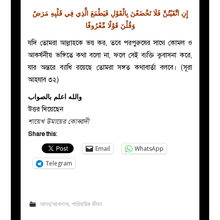
إِنِ اتَّقَيْتُنَّ فَلَا تَخْضَعْنَ بِالْقَوْلِ فَيَطْمَعَ الَّذِي فِي قَلْبِهِ مَرَضٌ
وَقُلْنَ قَوْلًا مَّعْرُوفًا
যদি তোমরা আল্লাহকে ভয় কর, তবে পরপুরুষের সাথে কোমল ও
আকর্ষনীয় ভঙ্গিতে কথা বলো না, ফলে সেই ব্যক্তি কুবাসনা করে,
যার অন্তরে ব্যাধি রয়েছে তোমরা সঙ্গত কথাবার্তা বলবে। (সূরা
আহযাব ৩২)
والله اعلم بالصواب
উত্তর দিয়েছেন
শায়েখ উমায়ের কোব্বাদী
Share this:
Email
WhatsApp
Telegram
আদব/আখলাক
,
পারিবারিক জীবন