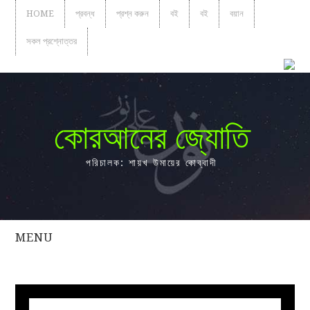
HOME
প্রবন্ধ
প্রশ্ন করুন
বই
বই
বয়ান
সকল প্রশ্নোত্তর
কোরআনের জ্যোতি
পরিচালক: শায়খ উমায়ের কোব্বাদী
MENU
সকল
প্রশ্নোত্তর
প্রবন্ধ