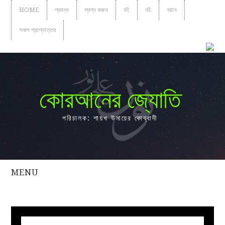
HOME
প্রবন্ধ
প্রশ্ন করুন
বই
বই
বয়ান
সকল প্রশ্নোত্তর
কোরআনের জ্যোতি
পরিচালক: শায়খ উমায়ের কোব্বাদী
MENU
সকল
প্রশ্নোত্তর
প্রবন্ধ