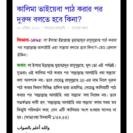
কালিমা তাইয়েবা পাঠ করার পর
বয়ান
দুরুদ বলতে হবে কিনা?
১৮ এপ্রিল, ২০২২
উমায়ের কোব্বাদী
মন্তব্য করুন
নারীদের
জিজ্ঞাসা–
১৪৬৫
:
লা ইলাহা ইল্লাল্লাহু মুহাম্মাদুর রাসুলুল্লাহ পাঠ করার
পাতা
পর সাল্লাল্লাহু আলাইহি ওয়া সাল্লাম বলতে হবে কিনা?–মোঃ হেলাল
উদ্দিন।
ইসলাহী
জবাব:
লা ইলাহা ইল্লাল্লাহু মুহাম্মাদুর রাসুলুল্লাহ; মূল তো এই পর্যন্তই।
সুতরাং এই কালিমা পাঠ করার পর ‘সাল্লাল্লাহু আলাইহি ওয়া সাল্লাম’
মজলিস
বলা আবশ্যক নয়। তবে যেহেতু রাসূলুল্লাহ ﷺ-এর নাম নিলে দুরুদ
পাঠ করার বিধান বিভিন্ন হাদিস দ্বারা প্রমাণিত, সেহেতু কালিমাটি পাঠ
প্রশ্ন
করার পর ‘সাল্লাল্লাহু আলাইহি ওয়া সাল্লাম’ বলা নিষেধ নয়। তবে
সতর্কতার দাবী হল, ‘সাল্লাল্লাহু আলাইহি ওয়া সাল্লাম’ বলার সময় স্বর
করুন
কিছুটা পরিবর্তন করা, যেন এটি কালিমার অংশ হওয়ার সন্দেহ না
হয়। (ফাতাওয়া উসমানী ১/৫৪,৫৫)
والله أعلم بالصواب