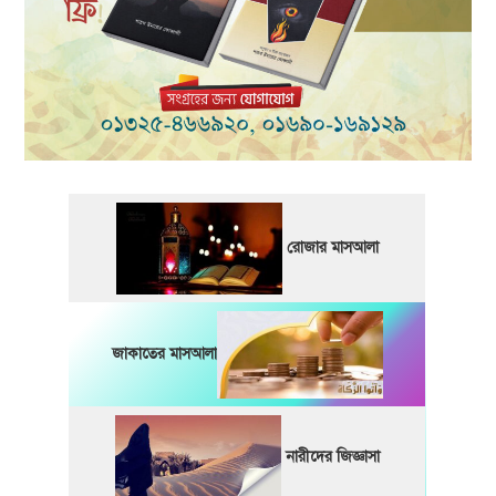
রোজার মাসআলা
জাকাতের মাসআলা
নারীদের জিজ্ঞাসা