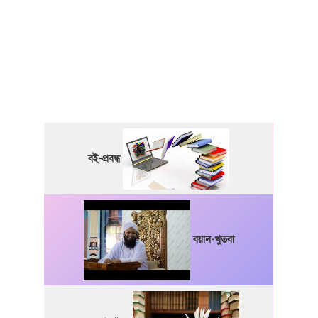
বই-প্রবন্ধ
বয়ান-খুতবা