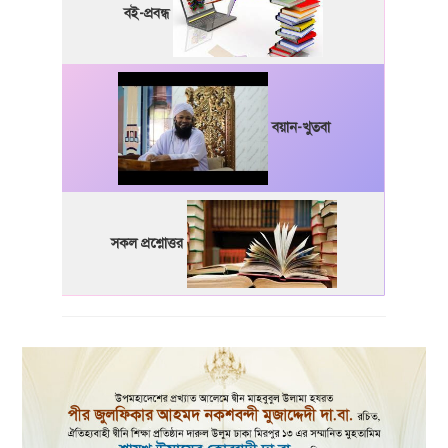
বই-প্রবন্ধ
বয়ান-খুতবা
সকল প্রশ্নোত্তর