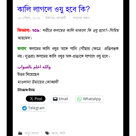
কালি লাগলে ওযু হবে কি?
বয়ান
১৬ এপ্রিল, ২০১৯
উমায়ের কোব্বাদী
মন্তব্য করুন
নারীদের
জিজ্ঞাসা–
৭৩৯
:
শরীরে কলমের কালি থাকলে কি ওযু হবে?–সিমিম
আহমেদ।
পাতা
জবাব:
কলমের কালি ওযুর অঙ্গে পানি পৌঁছার ক্ষেত্রে প্রতিবন্ধক
নয়। সুতরাং কলমের কালি ওযুর অঙ্গ-প্রত্যঙ্গে লাগলে ওযু হবে।
ইসলাহী
والله اعلم بالصواب
উত্তর দিয়েছেন
মজলিস
মাওলানা উমায়ের কোব্বাদী
Share this:
প্রশ্ন
Email
WhatsApp
করুন
Telegram
অযু/গোসল
কলম
,
কালি