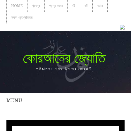
HOME
প্রবন্ধ
প্রশ্ন করুন
বই
বই
বয়ান
সকল প্রশ্নোত্তর
কোরআনের জ্যোতি
পরিচালক: শায়খ উমায়ের কোব্বাদী
MENU
সকল
প্রশ্নোত্তর
প্রবন্ধ