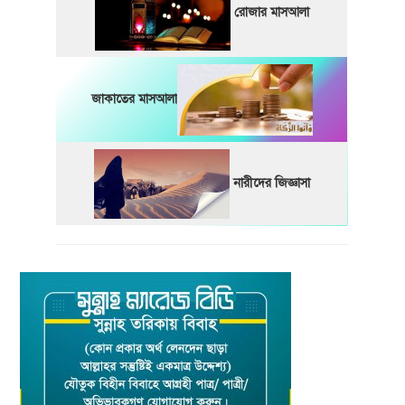
রোজার মাসআলা
জাকাতের মাসআলা
নারীদের জিজ্ঞাসা