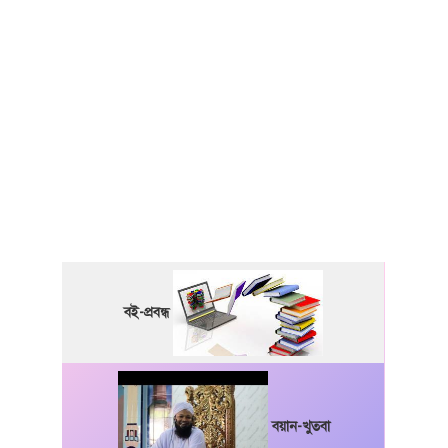
বই-প্রবন্ধ
বয়ান-খুতবা