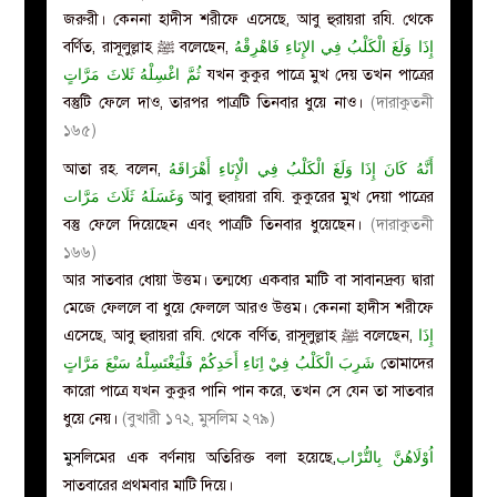
জরুরী। কেননা হাদীস শরীফে এসেছে, আবু হুরায়রা রযি. থেকে
إِذَا وَلَغَ الْكَلْبُ فِي الإِنَاءِ فَاهْرِقْهُ
বর্ণিত, রাসূলুল্লাহ ﷺ বলেছেন,
ثُمَّ اغْسِلْهُ ثَلاثَ مَرَّاتٍ
যখন কুকুর পাত্রে মুখ দেয় তখন পাত্রের
বস্তুটি ফেলে দাও, তারপর পাত্রটি তিনবার ধুয়ে নাও।
(দারাকুতনী
১৬৫)
আতা রহ. বলেন
,
أَهْرَاقَهُ
الْكَلْبُ فِي الْإِنَاءِ
وَلَغَ
أَنَّهُ كَانَ إِذَا
وَغَسَلَهُ ثَلَاثَ مَرَّات
আবু হুরায়রা রযি. কুকুরের মুখ দেয়া পাত্রের
বস্তু ফেলে দিয়েছেন এবং পাত্রটি তিনবার ধুয়েছেন।
(দারাকুতনী
১৬৬)
আর সাতবার ধোয়া উত্তম। তন্মধ্যে একবার মাটি বা সাবানদ্রব্য দ্বারা
মেজে ফেললে বা ধুয়ে ফেললে আরও উত্তম। কেননা হাদীস শরীফে
إِذَا
এসেছে, আবু হুরায়রা রযি. থেকে বর্ণিত, রাসূলুল্লাহ ﷺ বলেছেন,
شَرِبَ الْكَلْبُ فِيْ اِنَاءِ أَحَدِكُمْ فَلْيَغْتَسِلْهُ سَبْعَ مَرَّاتٍ
তোমাদের
কারো পাত্রে যখন কুকুর পানি পান করে, তখন সে যেন তা সাতবার
ধুয়ে নেয়।
(বুখারী ১৭২, মুসলিম ২৭৯)
মুস
লিমের এক বর্ণনায় অতিরিক্ত বলা হয়েছে
,
اُوْلَاهُنَّ بِالتُّرْاب
সাতবারের প্রথমবার মাটি দিয়ে।