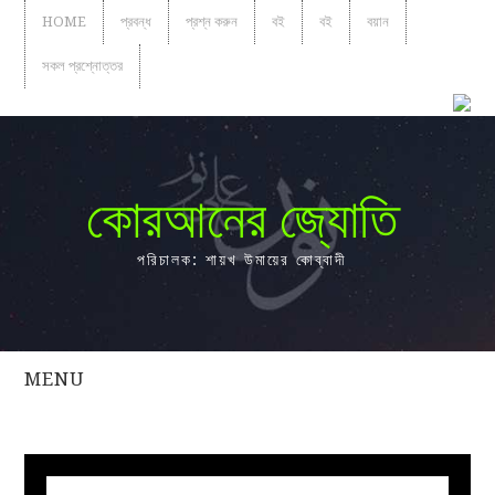
HOME
প্রবন্ধ
প্রশ্ন করুন
বই
বই
বয়ান
সকল প্রশ্নোত্তর
কোরআনের জ্যোতি
পরিচালক: শায়খ উমায়ের কোব্বাদী
MENU
সকল
প্রশ্নোত্তর
প্রবন্ধ