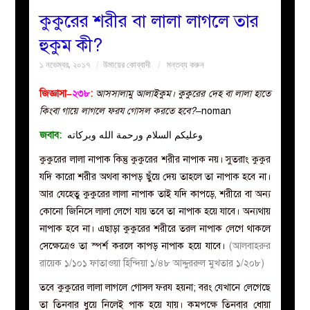
কুকুরের শরীর বা লালা লাগলে তার
বয়ান
হুকুম কী?
১ নভেম্বর, ২০১৭
উমায়ের কোব্বাদী
মন্তব্য করুন
নারীদের
জিজ্ঞাসা–
২৩৮
:
আসসালামু আলাইকুম। কুকুরের দেহ বা লালা হাতে
পাতা
কিংবা গায়ে লাগলে ফরয গোসল করতে হবে?
–noman
জবাব:
وعليكم السلام ورحمة الله وبركاته
ইসলাহী
কুকুরের লালা নাপাক কিন্তু কুকুরের শরীর নাপাক নয়। সুতরাং কুকুর
মজলিস
যদি কারো শরীর অথবা কাপড় ছুঁয়ে দেয় তাহলে তা নাপাক হবে না।
আর যেহেতু কুকুরের লালা নাপাক তাই যদি কাপড়ে, শরীরে বা অন্য
প্রশ্ন
কোনো জিনিসে লালা লেগে যায় তবে তা নাপাক হয়ে যাবে। অন্যথায়
নাপাক হবে না। এছাড়া কুকুরের শরীরে তরল নাপাক লেগে থাকলে
করুন
সেক্ষেত্রেও তা স্পর্শ করলে কাপড় নাপাক হয়ে যাবে।
(আলবাহরুর
রায়েক ১/১০১ ফাতাওয়া হিন্দিয়া ১/৪৮ আদ্দুররুল মুখতার ১/২০৮)
তবে কুকুরের লালা লাগলে গোসল ফরয হয়না; বরং যেখানে লেগেছে
তা তিনবার ধুয়ে নিলেই পাক হয়ে যায়। কমপক্ষে তিনবার ধোয়া