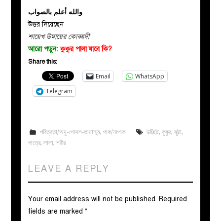
والله أعلم بالصواب
উত্তর দিয়েছেন
শায়েখ উমায়ের কোব্বাদী
আরো পড়ুন:
কুকুর পালা যাবে কি?
Share this:
Email
WhatsApp
Telegram
পবিত্রতা/অযু-গোসল-তায়াম্মুম
,
পাক/নাপাক
উচ্ছিষ্ট
,
কুকুর
,
ঝুটা
,
পাত্রে
,
লালা
,
শরীর
LEAVE A REPLY
Your email address will not be published.
Required
fields are marked
*