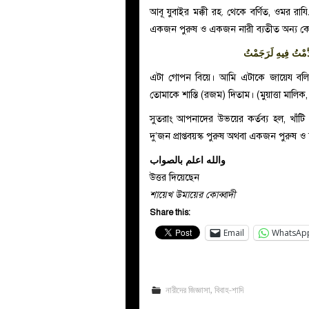
আবূ যুবাইর মক্কী রহ. থেকে বর্ণিত, ওমর র
একজন পুরুষ ও একজন নারী ব্যতীত অন্য কোন
َدَّمْتُ فِيهِ لَرَجَمْتُ
এটা গোপন বিয়ে। আমি এটাকে জায়েয বলি ন
তোমাকে শাস্তি (রজম) দিতাম। (মুয়াত্তা মালিক, ব
সুতরাং আপনাদের উভয়ের কর্তব্য হল, খাঁটি
দু’জন প্রাপ্তবয়স্ক পুরুষ অথবা একজন পুরুষ ও
والله اعلم بالصواب
উত্তর দিয়েছেন
শায়েখ উমায়ের কোব্বাদী
Share this:
Email
WhatsAp
নারীদের জিজ্ঞাসা
,
বিবাহ-শাদি