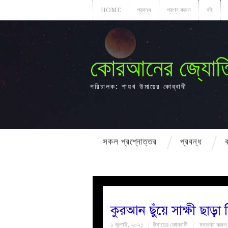
HOME
প্রবন্ধ
প্রশ্ন করুন
বই
কোরআনের জ্যোত
পরিচালক: শায়খ উমায়ের কোব্বাদী
সকল প্রশ্নোত্তর
প্রবন্ধ
কুরআন ছুঁয়ে সাক্ষী ছাড়া
১ জুলাই, ২০২১
উমায়ের কোব্বাদী
মন্তব্য করুন