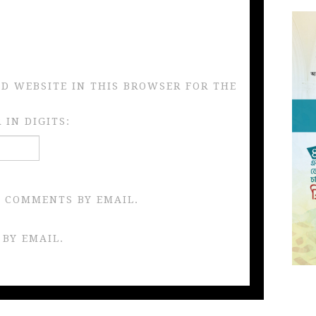
ND WEBSITE IN THIS BROWSER FOR THE
IN DIGITS:
 COMMENTS BY EMAIL.
 BY EMAIL.