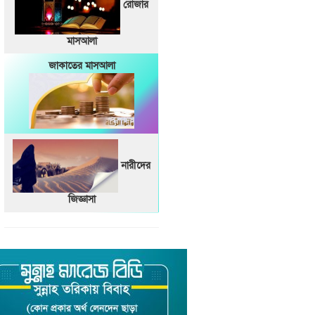
রোজার
মাসআলা
জাকাতের মাসআলা
নারীদের
জিজ্ঞাসা