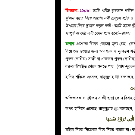
জিজ্ঞাসা–
১২০৯
:
আমি পবিত্র কুরআন শরীফ 
দু’জন হাতে নিয়ে আল্লাহ নবী রাসুলে প্রতি ও
উপহার দিয়ে দু’জন কবুল করি। আমি তাকে স্ত
সম্পূর্ণ না করি এটা কোন পাপ হবে?–রাজা।
জবাব:
প্রশ্নোক্ত বিয়ের কোনো মূল্য নেই। 
বিয়ে শুদ্ধ হওয়ার জন্য আবশ্যক ও ন্যূনতম 
পুরুষ (স্বাধীন) সাক্ষী বা একজন পুরুষ (স্বাধ
বক্তব্য উপস্থিত থেকে শুনতে পায়। (আদ-দুরর
হাদিস শরিফে এসেছে, রাসুলুল্লাহ
ﷺ
বলেছেন,
ين
অভিভাবক ও দুইজন সাক্ষী ছাড়া কোন বিবাহ নে
অপর হাদিসে এসেছে, রাসুলুল্লাহ
ﷺ
বলেছেন,
 الَّتِي تُزَوِّجُ نَفْسَهَا
মহিলা নিজে নিজেকে বিয়ে দিতে পারবে না। ব