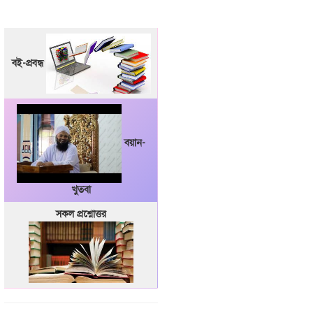
বই-প্রবন্ধ
বয়ান-
খুতবা
সকল প্রশ্নোত্তর