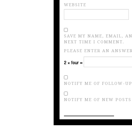
WEBSITE
SAVE MY NAME, EMAIL, A
NEXT TIME I COMMENT.
PLEASE ENTER AN ANSWER 
2 × four =
NOTIFY ME OF FOLLOW-UP
NOTIFY ME OF NEW POSTS