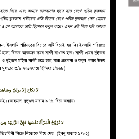
হাতে নিয়ে এবং আমার ভালবাসার হাতে হাত রেখে পবিত্র কুরআন
 পবিত্র কুরআন শরীফের প্রতি বিস্বাস রেখে পবিত্র কুরআন দেন মোহর
্রী ও সে আমাকে স্বামী হিসেবে কবুল করে। এখন এই বিয়ে যদি আমরা
কেননা, ইসলামি শরিয়তের বিচারে এটি বিয়েই হয় নি। ইসলামি শরিয়তে
শর্ত হলো, বিয়ের আকদের সময় সাক্ষী রাখতে হবে। সাক্ষী এমন দুইজন
ীন) ও দুইজন মহিলা সাক্ষী হতে হবে, যারা প্রস্তাবনা ও কবুল বলার উভয়
ুল মুখতার ৩/৯ ফাতওয়ায়ে হিন্দিয়া ১/২৬৮)
لا نكاح إلا بوليّ وشاهد
0
ই। (আহমাদ, বুলূগুল মারাম ৯৭৬, বিয়ে অধ্যায়)
لا تُزَوِّجُ الْمَرْأَةُ نَفْسَهَا فَإِنَّ الزَّانِيَةَ هِيَ
্যভিচারিনী নিজে নিজেকে বিয়ে দেয়। (ইবনু মাজাহ ১৭৮২)