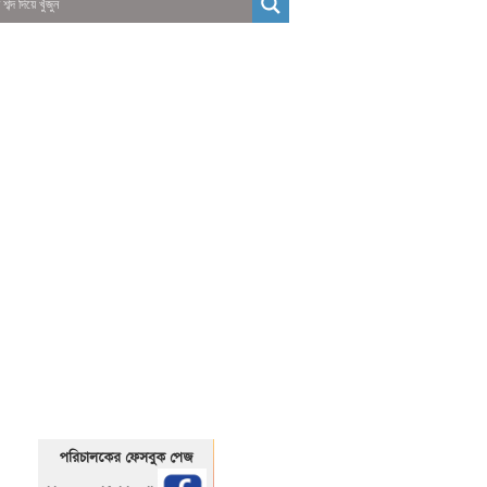
01325466920
1325466920
পরিচালকের ফেসবুক পেজ