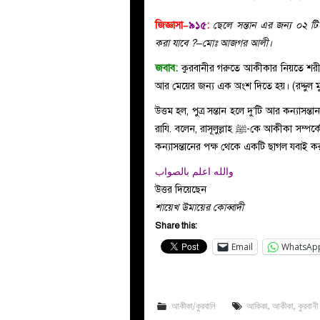
জিজ্ঞাসা–
৯১৫
:
ছেলে সন্তান এর জন্য ০২ ট
করা যাবে ?–মোঃ আজগর আলী।
জবাব:
কুরবানীর গরুতে আকীকার নিয়তে শরীক
আর মেয়ের জন্য এক অংশ দিতে হয়। (রদ্দুল 
উত্তম হল, পুত্র সন্তান হলে দু’টি আর কন্যাসন্
রাযি. বলেন, রাসূলুল্লাহ ﷺ-কে আকীকা সম্পর্কে জিজ্ঞাসা করলে তিনি বলেন, পুত্রসন্তানের পক্ষ থেকে দুটি ছাগল আর
কন্যাসন্তানের পক্ষ থেকে একটি ছাগল যবাই 
والله اعلم بالصواب
উত্তর দিয়েছেন
শায়েখ উমায়ের কোব্বাদী
Share this:
Email
WhatsAp
আকীকা/কুরবানি
আকিকা
,
আকীকা
,
কুরবানী