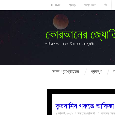
HOME
প্রবন্ধ
প্রশ্ন করুন
বই
কোরআনের জ্যোত
পরিচালক: শায়খ উমায়ের কোব্বাদী
সকল প্রশ্নোত্তর
প্রবন্ধ
কুরবানির গরুতে আকিকা
৬ আগস্ট, ২০১৯
উমায়ের কোব্বাদী
মন্তব্য করুন