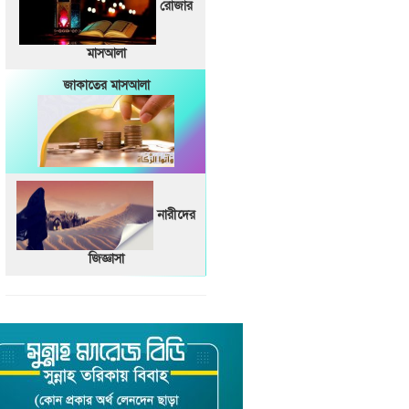
রোজার
মাসআলা
জাকাতের মাসআলা
নারীদের
জিজ্ঞাসা