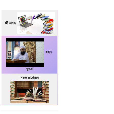
বই-প্রবন্ধ
বয়ান-
খুতবা
সকল প্রশ্নোত্তর