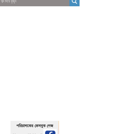
01325466920
1325466920
পরিচালকের ফেসবুক পেজ