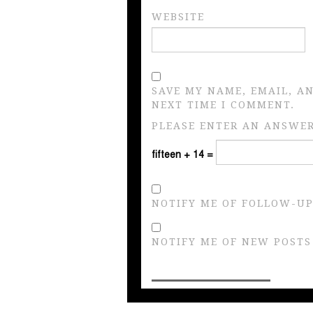
WEBSITE
SAVE MY NAME, EMAIL, A
NEXT TIME I COMMENT.
PLEASE ENTER AN ANSWER 
fifteen + 14 =
NOTIFY ME OF FOLLOW-UP
NOTIFY ME OF NEW POSTS