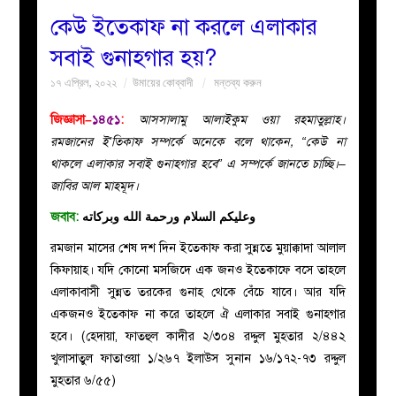
কেউ ইতেকাফ না করলে এলাকার
বয়ান
সবাই গুনাহগার হয়?
১৭ এপ্রিল, ২০২২
উমায়ের কোব্বাদী
মন্তব্য করুন
নারীদের
জিজ্ঞাসা–
১৪৫১
:
আসসালামু আলাইকুম ওয়া রহমাতুল্লাহ।
পাতা
রমজানের ই’তিকাফ সম্পর্কে অনেকে বলে থাকেন, “কেউ না
থাকলে এলাকার সবাই গুনাহগার হবে” এ সম্পর্কে জানতে চাচ্ছি।–
ইসলাহী
জাবির আল মাহমূদ।
জবাব:
وعليكم السلام ورحمة الله وبركاته
মজলিস
রমজান মাসের শেষ দশ দিন ইতেকাফ করা সুন্নতে মুয়াক্কাদা আলাল
প্রশ্ন
কিফায়াহ। যদি কোনো মসজিদে এক জনও ইতেকাফে বসে তাহলে
এলাকাবাসী সুন্নত তরকের গুনাহ থেকে বেঁচে যাবে। আর যদি
করুন
একজনও ইতেকাফ না করে তাহলে ঐ এলাকার সবাই গুনাহগার
হবে। (হেদায়া, ফাতহুল কাদীর ২/৩০৪ রদ্দুল মুহতার ২/৪৪২
খুলাসাতুল ফাতাওয়া ১/২৬৭ ইলাউস সুনান ১৬/১৭২-৭৩ রদ্দুল
মুহতার ৬/৫৫)