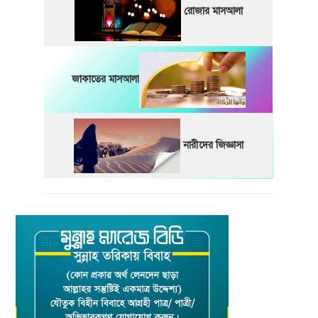
রোজার মাসআলা
জাকাতের মাসআলা
নারীদের জিজ্ঞাসা