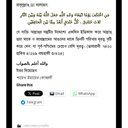
রাসূলুল্লাহ্‌
ﷺ
বলেছেন,
مَنِ اعْتَكَفَ يَوْمًا ابْتِغَاءَ وَجْهِ اللَّهِ جَعَلَ اللَّهُ بَيْنَهُ وَبَيْنَ النَّارِ
ثَلاثَ خَنَادِقَ ، كُلُّ خَنْدَقٍ أَبَعْدُ مِمَّا بَيْنَ الْخافِقَيْنِ
যে ব্যক্তি আল্লাহ্‌র সন্তুষ্টির উদ্দেশ্যে একদিন ইতিকাফ করে আল্লাহ্‌
তার মাঝে ও জাহান্নামের আগুনের মাঝে তিনটি পরিখার দূরত্ব সৃষ্টি
করে দেন; যা পূর্ব-পশ্চিমের চেয়েও বেশি দূরত্ব। (তাবারানী ৭৪২০
হাকিম ৪/২৬৯ বায়হাকী ৩/৪২৪)
والله أعلم بالصواب
উত্তর দিয়েছেন
শায়েখ উমায়ের কোব্বাদী
Share this:
Email
WhatsApp
Telegram
রোজা/রমজান/তারাবিহ