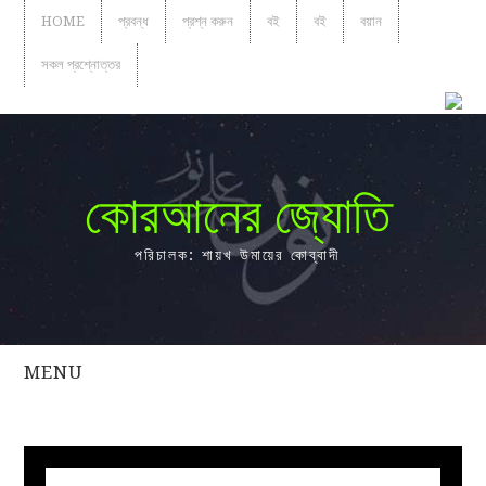
HOME
প্রবন্ধ
প্রশ্ন করুন
বই
বই
বয়ান
সকল প্রশ্নোত্তর
কোরআনের জ্যোতি
পরিচালক: শায়খ উমায়ের কোব্বাদী
MENU
সকল
প্রশ্নোত্তর
প্রবন্ধ