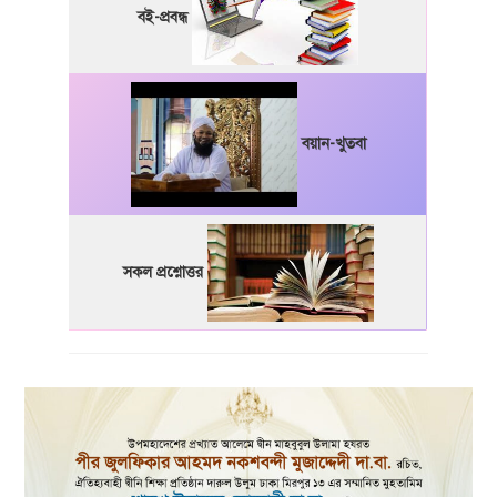
বই-প্রবন্ধ
বয়ান-খুতবা
সকল প্রশ্নোত্তর